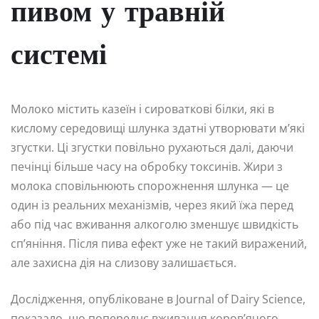
пивом у травній
системі
Молоко містить казеїн і сироваткові білки, які в
кислому середовищі шлунка здатні утворювати м’які
згустки. Ці згустки повільно рухаються далі, даючи
печінці більше часу на обробку токсинів. Жири з
молока сповільнюють спорожнення шлунка — це
один із реальних механізмів, через який їжа перед
або під час вживання алкоголю зменшує швидкість
сп’яніння. Після пива ефект уже не такий виражений,
але захисна дія на слизову залишається.
Дослідження, опубліковане в Journal of Dairy Science,
показало, що попереднє вживання коров’ячого