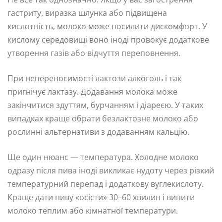
гастриту, виразка шлунка або підвищена
кислотність, молоко може посилити дискомфорт. У
кислому середовищі воно іноді провокує додаткове
утворення газів або відчуття переповнення.
При непереносимості лактози алкоголь і так
пригнічує лактазу. Додавання молока може
закінчитися здуттям, бурчанням і діареєю. У таких
випадках краще обрати безлактозне молоко або
рослинні альтернативи з додаванням кальцію.
Ще один нюанс — температура. Холодне молоко
одразу після пива іноді викликає нудоту через різкий
температурний перепад і додаткову вуглекислоту.
Краще дати пиву «осісти» 30–60 хвилин і випити
молоко теплим або кімнатної температури.