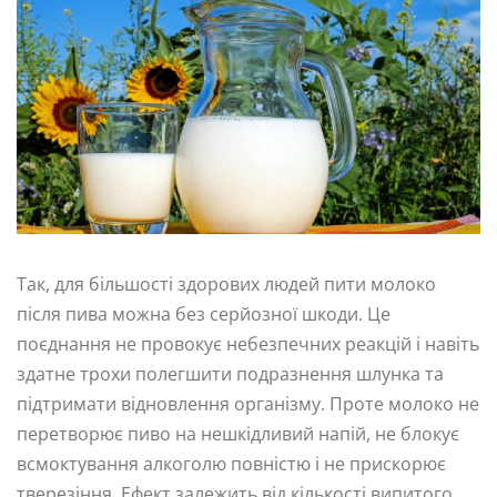
Так, для більшості здорових людей пити молоко
після пива можна без серйозної шкоди. Це
поєднання не провокує небезпечних реакцій і навіть
здатне трохи полегшити подразнення шлунка та
підтримати відновлення організму. Проте молоко не
перетворює пиво на нешкідливий напій, не блокує
всмоктування алкоголю повністю і не прискорює
тверезіння. Ефект залежить від кількості випитого,