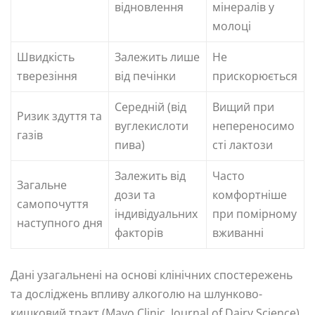
відновлення
мінералів у
молоці
Швидкість
Залежить лише
Не
тверезіння
від печінки
прискорюється
Середній (від
Вищий при
Ризик здуття та
вуглекислоти
непереносимо
газів
пива)
сті лактози
Залежить від
Часто
Загальне
дози та
комфортніше
самопочуття
індивідуальних
при помірному
наступного дня
факторів
вживанні
Дані узагальнені на основі клінічних спостережень
та досліджень впливу алкоголю на шлунково-
кишковий тракт (Mayo Clinic, Journal of Dairy Science).