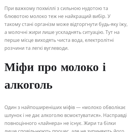
При важкому похміллі з сильною нудотою та
блювотою молоко теж не найкращий вибір. У
такому стані організм може відторгнути будь-яку їжу,
а молочні жири лише ускладнять ситуацію. Тут на
перше місце виходять чиста вода, електролітні
розчини та легкі вуглеводи.
Міфи про молоко і
алкоголь
Один з найпоширеніших міфів — «молоко обволікає
шлунок і не дає алкоголю всмоктуватися». Насправді
повноцінного «лайнера» не існує. Жири та білки
лише сповільнюють процес, але не зупиняють його.