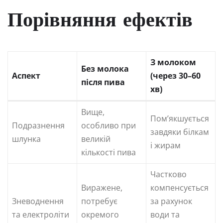
Порівняння ефектів
З молоком
Без молока
Аспект
(через 30–60
після пива
хв)
Вище,
Пом’якшується
Подразнення
особливо при
завдяки білкам
шлунка
великій
і жирам
кількості пива
Частково
Виражене,
компенсується
Зневоднення
потребує
за рахунок
та електроліти
окремого
води та