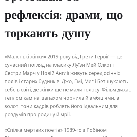
рефлексія: драми, що
торкають душу
«Маленькі жінки» 2019 року від Ґрети Ґервіґ — це
сучасний погляд на класику Луїзи Мей Олкотт.
Сестри Марч у Новій Англії живуть серед осінніх
полів і старих будинків. Джо, Емі, Мег і Бет шукають
себе в світі, де жінки ще не мали голосу. Фільм дихає
теплом каміна, запахом чорнила й амбіціями, а
золоті тони кадрів роблять його ідеальним для
роздумів про родину й мрії.
«Спілка мертвих поетів» 1989-го з Робіном