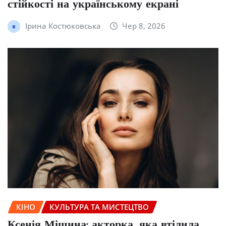
стійкості на українському екрані
Ірина Костюковська
Чер 8, 2026
КІНО
КУЛЬТУРА ТА МИСТЕЦТВО
Ксенія Мішина: акторка, яка втілила