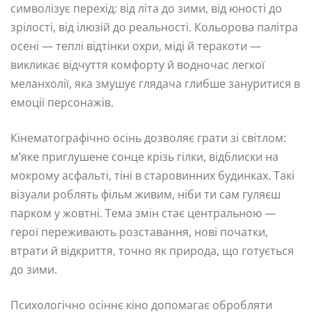
символізує перехід: від літа до зими, від юності до
зрілості, від ілюзій до реальності. Кольорова палітра
осені — теплі відтінки охри, міді й теракоти —
викликає відчуття комфорту й водночас легкої
меланхолії, яка змушує глядача глибше зануритися в
емоції персонажів.
Кінематографічно осінь дозволяє грати зі світлом:
м’яке приглушене сонце крізь гілки, відблиски на
мокрому асфальті, тіні в старовинних будинках. Такі
візуали роблять фільм живим, ніби ти сам гуляєш
парком у жовтні. Тема змін стає центральною —
герої переживають розставання, нові початки,
втрати й відкриття, точно як природа, що готується
до зими.
Психологічно осіннє кіно допомагає обробляти