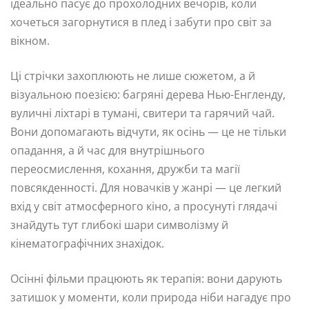
ідеально пасує до прохолодних вечорів, коли
хочеться загорнутися в плед і забути про світ за
вікном.
Ці стрічки захоплюють не лише сюжетом, а й
візуальною поезією: багряні дерева Нью-Енгленду,
вуличні ліхтарі в тумані, свитери та гарячий чай.
Вони допомагають відчути, як осінь — це не тільки
опадання, а й час для внутрішнього
переосмислення, кохання, дружби та магії
повсякденності. Для новачків у жанрі — це легкий
вхід у світ атмосферного кіно, а просунуті глядачі
знайдуть тут глибокі шари символізму й
кінематографічних знахідок.
Осінні фільми працюють як терапія: вони дарують
затишок у моменти, коли природа ніби нагадує про