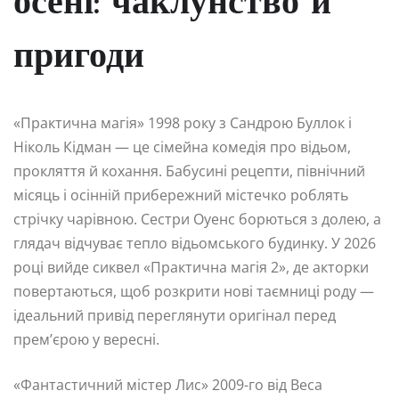
осені: чаклунство й
пригоди
«Практична магія» 1998 року з Сандрою Буллок і
Ніколь Кідман — це сімейна комедія про відьом,
прокляття й кохання. Бабусині рецепти, північний
місяць і осінній прибережний містечко роблять
стрічку чарівною. Сестри Оуенс борються з долею, а
глядач відчуває тепло відьомського будинку. У 2026
році вийде сиквел «Практична магія 2», де акторки
повертаються, щоб розкрити нові таємниці роду —
ідеальний привід переглянути оригінал перед
прем’єрою у вересні.
«Фантастичний містер Лис» 2009-го від Веса