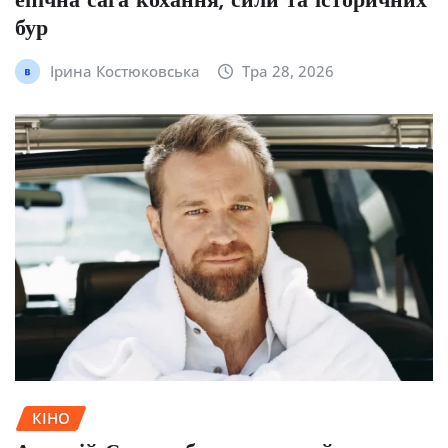
епічна сага кохання, сили та історичних
бур
Ірина Костюковська
Тра 28, 2026
КІНО