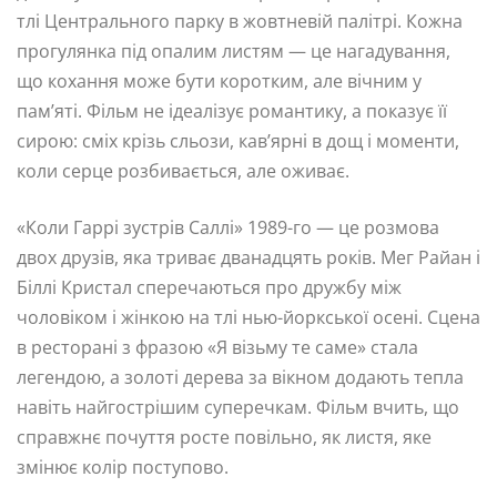
тлі Центрального парку в жовтневій палітрі. Кожна
прогулянка під опалим листям — це нагадування,
що кохання може бути коротким, але вічним у
пам’яті. Фільм не ідеалізує романтику, а показує її
сирою: сміх крізь сльози, кав’ярні в дощ і моменти,
коли серце розбивається, але оживає.
«Коли Гаррі зустрів Саллі» 1989-го — це розмова
двох друзів, яка триває дванадцять років. Мег Райан і
Біллі Кристал сперечаються про дружбу між
чоловіком і жінкою на тлі нью-йоркської осені. Сцена
в ресторані з фразою «Я візьму те саме» стала
легендою, а золоті дерева за вікном додають тепла
навіть найгострішим суперечкам. Фільм вчить, що
справжнє почуття росте повільно, як листя, яке
змінює колір поступово.