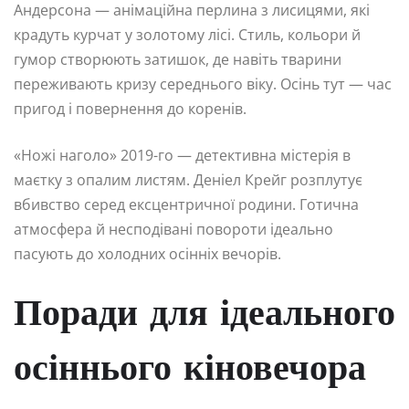
Андерсона — анімаційна перлина з лисицями, які
крадуть курчат у золотому лісі. Стиль, кольори й
гумор створюють затишок, де навіть тварини
переживають кризу середнього віку. Осінь тут — час
пригод і повернення до коренів.
«Ножі наголо» 2019-го — детективна містерія в
маєтку з опалим листям. Деніел Крейг розплутує
вбивство серед ексцентричної родини. Готична
атмосфера й несподівані повороти ідеально
пасують до холодних осінніх вечорів.
Поради для ідеального
осіннього кіновечора