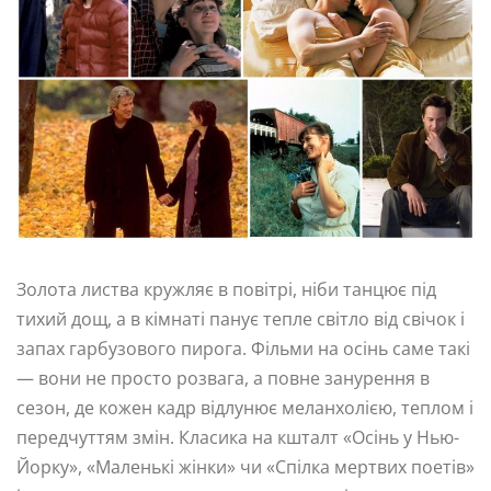
Золота листва кружляє в повітрі, ніби танцює під
тихий дощ, а в кімнаті панує тепле світло від свічок і
запах гарбузового пирога. Фільми на осінь саме такі
— вони не просто розвага, а повне занурення в
сезон, де кожен кадр відлунює меланхолією, теплом і
передчуттям змін. Класика на кшталт «Осінь у Нью-
Йорку», «Маленькі жінки» чи «Спілка мертвих поетів»