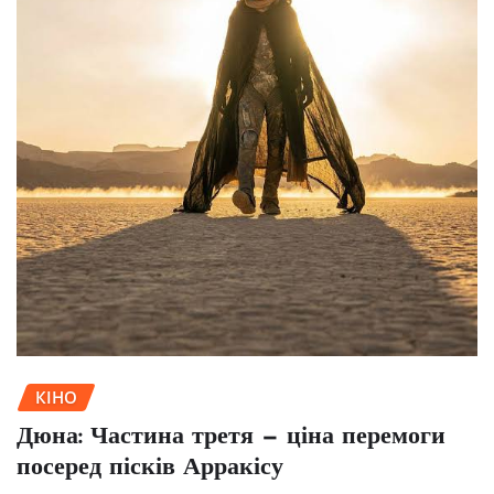
КІНО
Дюна: Частина третя — ціна перемоги
посеред пісків Арракісу