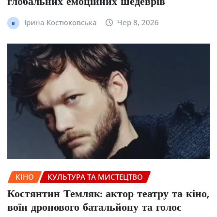
глобальних емоційних шедеврів
Ірина Костюковська
Чер 8, 2026
КІНО
КУЛЬТУРА ТА МИСТЕЦТВО
Костянтин Темляк: актор театру та кіно,
воїн дронового батальйону та голос