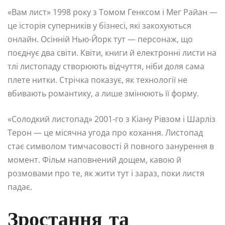
«Вам лист» 1998 року з Томом Генксом і Мег Райан —
це історія суперників у бізнесі, які закохуються
онлайн. Осінній Нью-Йорк тут — персонаж, що
поєднує два світи. Квіти, книги й електронні листи на
тлі листопаду створюють відчуття, ніби доля сама
плете нитки. Стрічка показує, як технології не
вбивають романтику, а лише змінюють її форму.
«Солодкий листопад» 2001-го з Кіану Рівзом і Шарліз
Терон — це місячна угода про кохання. Листопад
стає символом тимчасовості й повного занурення в
момент. Фільм наповнений дощем, кавою й
розмовами про те, як жити тут і зараз, поки листя
падає.
Зростання та