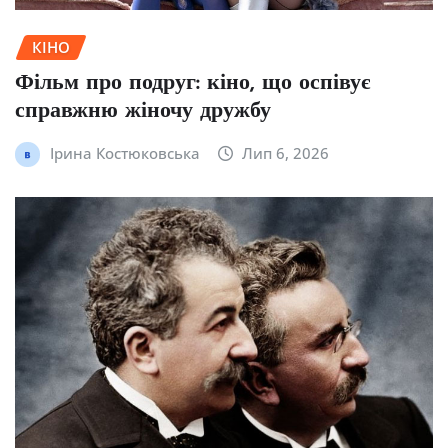
КІНО
Фільм про подруг: кіно, що оспівує
справжню жіночу дружбу
Ірина Костюковська
Лип 6, 2026