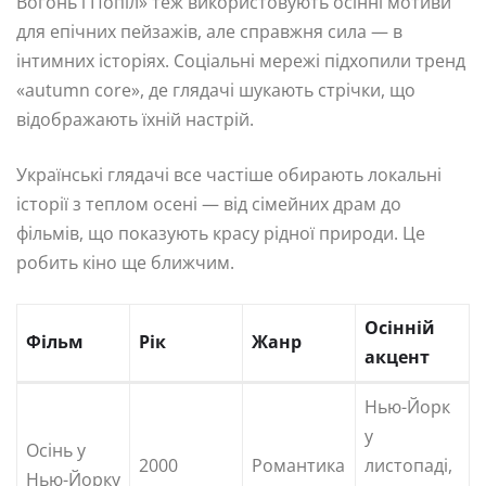
Вогонь і Попіл» теж використовують осінні мотиви
для епічних пейзажів, але справжня сила — в
інтимних історіях. Соціальні мережі підхопили тренд
«autumn core», де глядачі шукають стрічки, що
відображають їхній настрій.
Українські глядачі все частіше обирають локальні
історії з теплом осені — від сімейних драм до
фільмів, що показують красу рідної природи. Це
робить кіно ще ближчим.
Осінній
Фільм
Рік
Жанр
акцент
Нью-Йорк
у
Осінь у
2000
Романтика
листопаді,
Нью-Йорку