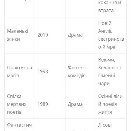
кохання й
втрата
Новій
Маленькі
Англії,
2019
Драма
жінки
сестринств
о й мрії
Відьми,
Практична
Фентезі-
Хелловін і
1998
магія
комедія
сімейні
чари
Спілка
Осінні ліси
мертвих
1989
Драма
й поезія
поетів
життя
Фантастич
Лісові