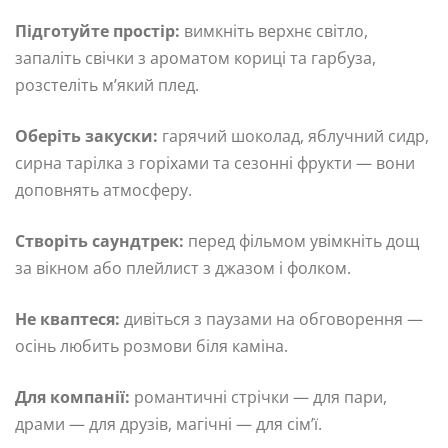
Підготуйте простір:
вимкніть верхнє світло,
запаліть свічки з ароматом кориці та гарбуза,
розстеліть м’який плед.
Оберіть закуски:
гарячий шоколад, яблучний сидр,
сирна тарілка з горіхами та сезонні фрукти — вони
доповнять атмосферу.
Створіть саундтрек:
перед фільмом увімкніть дощ
за вікном або плейлист з джазом і фолком.
Не кваптеся:
дивіться з паузами на обговорення —
осінь любить розмови біля каміна.
Для компанії:
романтичні стрічки — для пари,
драми — для друзів, магічні — для сім’ї.