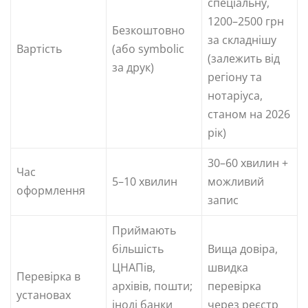
спеціальну,
1200–2500 грн
Безкоштовно
за складнішу
Вартість
(або symbolic
(залежить від
за друк)
регіону та
нотаріуса,
станом на 2026
рік)
30–60 хвилин +
Час
5–10 хвилин
можливий
оформлення
запис
Приймають
більшість
Вища довіра,
ЦНАПів,
швидка
Перевірка в
архівів, пошти;
перевірка
установах
іноді банки
через реєстр