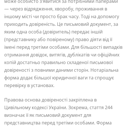
може особисто з’явитися за потрібними паперами
— через відрядження, хворобу, проживання в
іншому місті чи просто брак часу. Тоді на допомогу
приходить довіреність. Це письмовий документ, за
яким одна особа (довіритель) передає іншій
(представнику або повіреному) право діяти від її
імені перед третіми особами. Для більшості випадків
отримання довідок, витягів, дублікатів чи офіційних
копій достатньо правильно складеної письмової
довіреності з повними даними сторін. Нотаріальна
форма додає більшої юридичної ваги та спрощує
перевірку в установах.
Правова основа довіреності закріплена в
Цивільному кодексі України. Зокрема, стаття 244
визначає її як письмовий документ для
представництва перед третіми особами. Форма