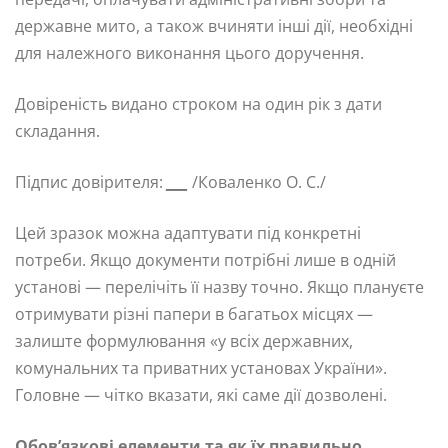
державне мито, а також вчиняти інші дії, необхідні
для належного виконання цього доручення.
Довіреність видано строком на один рік з дати
складання.
Підпис довірителя:
___
/Коваленко О. С./
Цей зразок можна адаптувати під конкретні
потреби. Якщо документи потрібні лише в одній
установі — перелічіть її назву точно. Якщо плануєте
отримувати різні папери в багатьох місцях —
залиште формулювання «у всіх державних,
комунальних та приватних установах України».
Головне — чітко вказати, які саме дії дозволені.
Обов’язкові елементи та як їх правильно