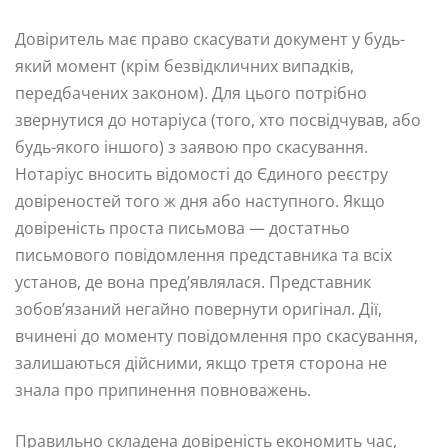
Довіритель має право скасувати документ у будь-
який момент (крім безвідкличних випадків,
передбачених законом). Для цього потрібно
звернутися до нотаріуса (того, хто посвідчував, або
будь-якого іншого) з заявою про скасування.
Нотаріус вносить відомості до Єдиного реєстру
довіреностей того ж дня або наступного. Якщо
довіреність проста письмова — достатньо
письмового повідомлення представника та всіх
установ, де вона пред’являлася. Представник
зобов’язаний негайно повернути оригінал. Дії,
вчинені до моменту повідомлення про скасування,
залишаються дійсними, якщо третя сторона не
знала про припинення повноважень.
Правильно складена довіреність економить час,