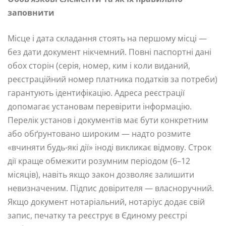
заповнити
Місце і дата складання стоять на першому місці —
без дати документ нікчемний. Повні паспортні дані
обох сторін (серія, номер, ким і коли виданий,
реєстраційний номер платника податків за потреби)
гарантують ідентифікацію. Адреса реєстрації
допомагає установам перевірити інформацію.
Перелік установ і документів має бути конкретним
або обґрунтовано широким — надто розмите
«вчиняти будь-які дії» іноді викликає відмову. Строк
дії краще обмежити розумним періодом (6–12
місяців), навіть якщо закон дозволяє залишити
невизначеним. Підпис довірителя — власноручний.
Якщо документ нотаріальний, нотаріус додає свій
запис, печатку та реєструє в Єдиному реєстрі