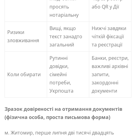
просять
або QR у Дії
нотаріальну
Вищі, якщо
Нижчі завдяки
Ризики
текст занадто
чіткій фіксації
зловживання
загальний
та реєстрації
Рутинні
Банки, реєстри,
довідки,
важливі архівні
Коли обирати
сімейні
запити,
потреби,
закордонні
Укрпошта
документи
Зразок довіреності на отримання документів
(фізична особа, проста письмова форма)
м. Житомир, перше липня дві тисячі двадцять