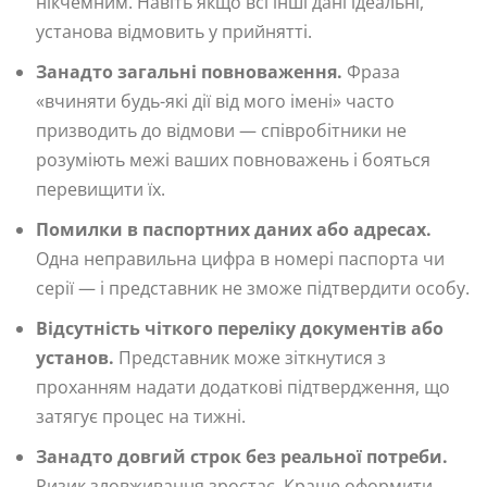
нікчемним. Навіть якщо всі інші дані ідеальні,
установа відмовить у прийнятті.
Занадто загальні повноваження.
Фраза
«вчиняти будь-які дії від мого імені» часто
призводить до відмови — співробітники не
розуміють межі ваших повноважень і бояться
перевищити їх.
Помилки в паспортних даних або адресах.
Одна неправильна цифра в номері паспорта чи
серії — і представник не зможе підтвердити особу.
Відсутність чіткого переліку документів або
установ.
Представник може зіткнутися з
проханням надати додаткові підтвердження, що
затягує процес на тижні.
Занадто довгий строк без реальної потреби.
Ризик зловживання зростає. Краще оформити