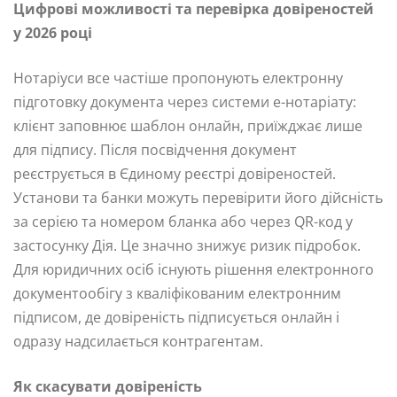
Цифрові можливості та перевірка довіреностей
у 2026 році
Нотаріуси все частіше пропонують електронну
підготовку документа через системи е-нотаріату:
клієнт заповнює шаблон онлайн, приїжджає лише
для підпису. Після посвідчення документ
реєструється в Єдиному реєстрі довіреностей.
Установи та банки можуть перевірити його дійсність
за серією та номером бланка або через QR-код у
застосунку Дія. Це значно знижує ризик підробок.
Для юридичних осіб існують рішення електронного
документообігу з кваліфікованим електронним
підписом, де довіреність підписується онлайн і
одразу надсилається контрагентам.
Як скасувати довіреність