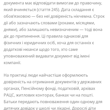
документа має відповідати вимогам до правочину,
який вчиняється (стаття 245). Дата складання є
обов’язковою — без неї довіреність нікчемна. Строк
дії або зазначають словами (роками, місяцями,
днями), або залишають невизначеним — тоді вона
діє до припинення. Ці правила однакові для
фізичних і юридичних осіб, хоча для останніх є
додаткові нюанси щодо того, хто саме
уповноважений видавати документ від імені
компанії.
На практиці люди найчастіше оформлюють
довіреність на отримання документів у державних
органах, Пенсійному фонді, податковій, архівах
РАЦС, житлових конторах, банках чи на пошті.
Батьки передають повноваження один одному для
дитячих довідок у школі чи лікарні. Дорослі діти