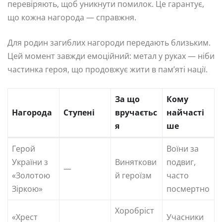
перевіряють, щоб уникнути помилок. Це гарантує,
що кожна нагорода — справжня.
Для родин загиблих нагороди передають близьким.
Цей момент завжди емоційний: метал у руках — ніби
частинка героя, що продовжує жити в пам’яті нації.
За що
Кому
Нагорода
Ступені
вручаєтьс
найчасті
я
ше
Герой
Воїни за
України з
Виняткови
подвиг,
—
«Золотою
й героїзм
часто
Зіркою»
посмертно
Хоробріст
«Хрест
Учасники