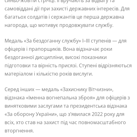
синьо-жовтій стрічці. Її вручають за відвагу та
самовіддані дії при захисті державних інтересів. Для
багатьох солдатів і сержантів це перша державна
нагорода, що мотивує продовжувати службу.
Медаль «За бездоганну службу» I–III ступенів — для
офіцерів і прапорщиків. Вона відзначає роки
бездоганної дисципліни, високі показники
підготовки та вірність присязі. Ступені відрізняються
матеріалом і кількістю років вислуги.
Серед інших — медаль «Захиснику Вітчизни»,
відзнака «Іменна вогнепальна зброя» для офіцерів з
винятковими заслугами та президентська відзнака
«За оборону України», що з’явилася 2022 року для
всіх, хто став на захист під час повномасштабного
вторгнення.