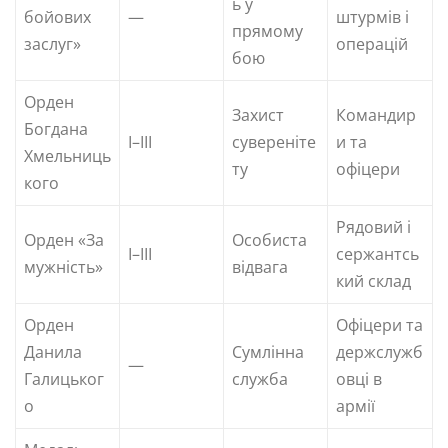
ь у
бойових
—
штурмів і
прямому
заслуг»
операцій
бою
Орден
Захист
Командир
Богдана
I–III
сувереніте
и та
Хмельниць
ту
офіцери
кого
Рядовий і
Орден «За
Особиста
I–III
сержантсь
мужність»
відвага
кий склад
Орден
Офіцери та
Данила
Сумлінна
держслужб
—
Галицьког
служба
овці в
о
армії