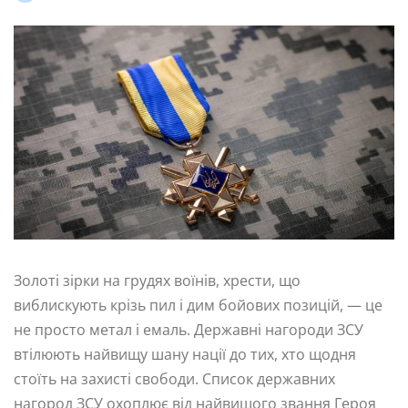
Золоті зірки на грудях воїнів, хрести, що
виблискують крізь пил і дим бойових позицій, — це
не просто метал і емаль. Державні нагороди ЗСУ
втілюють найвищу шану нації до тих, хто щодня
стоїть на захисті свободи. Список державних
нагород ЗСУ охоплює від найвищого звання Героя