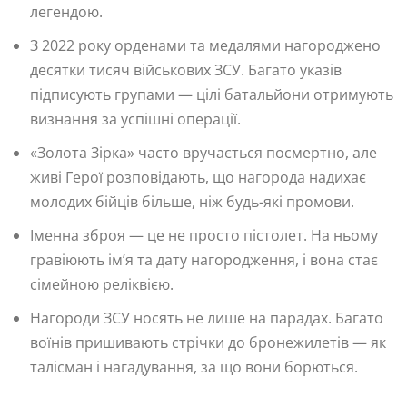
легендою.
З 2022 року орденами та медалями нагороджено
десятки тисяч військових ЗСУ. Багато указів
підписують групами — цілі батальйони отримують
визнання за успішні операції.
«Золота Зірка» часто вручається посмертно, але
живі Герої розповідають, що нагорода надихає
молодих бійців більше, ніж будь-які промови.
Іменна зброя — це не просто пістолет. На ньому
гравіюють ім’я та дату нагородження, і вона стає
сімейною реліквією.
Нагороди ЗСУ носять не лише на парадах. Багато
воїнів пришивають стрічки до бронежилетів — як
талісман і нагадування, за що вони борються.