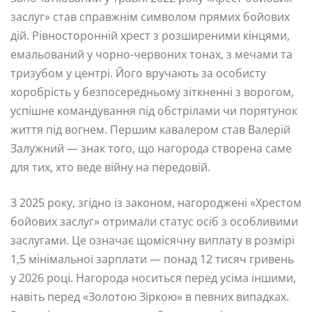
заслуг» став справжнім символом прямих бойових
дій. Рівносторонній хрест з розширеними кінцями,
емальований у чорно-червоних тонах, з мечами та
тризубом у центрі. Його вручають за особисту
хоробрість у безпосередньому зіткненні з ворогом,
успішне командування під обстрілами чи порятунок
життя під вогнем. Першим кавалером став Валерій
Залужний — знак того, що нагорода створена саме
для тих, хто веде війну на передовій.
З 2025 року, згідно із законом, нагороджені «Хрестом
бойових заслуг» отримали статус осіб з особливими
заслугами. Це означає щомісячну виплату в розмірі
1,5 мінімальної зарплати — понад 12 тисяч гривень
у 2026 році. Нагорода носиться перед усіма іншими,
навіть перед «Золотою Зіркою» в певних випадках.