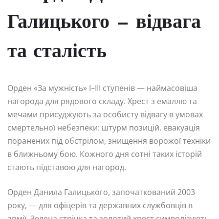
Галицького — відвага
та сталість
Орден «За мужність» I–III ступенів — наймасовіша
нагорода для рядового складу. Хрест з емаллю та
мечами присуджують за особисту відвагу в умовах
смертельної небезпеки: штурм позицій, евакуація
поранених під обстрілом, знищення ворожої техніки
в ближньому бою. Кожного дня сотні таких історій
стають підставою для нагород.
Орден Данила Галицького, започаткований 2003
року, — для офіцерів та державних службовців в
армії. Зелена стрічка та золотий хрест символізують