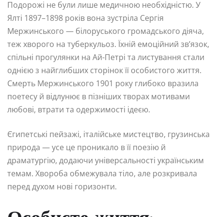
Подорожі не були лише медичною необхідністю. У
Ялті 1897–1898 років вона зустріла Сергія
Мержинського — білоруського громадського діяча,
теж хворого на туберкульоз. Їхній емоційний зв’язок,
спільні прогулянки на Ай-Петрі та листування стали
однією з найглибших сторінок її особистого життя.
Смерть Мержинського 1901 року глибоко вразила
поетесу й відлунює в пізніших творах мотивами
любові, втрати та одержимості ідеєю.
Єгипетські пейзажі, італійське мистецтво, грузинська
природа — усе це проникало в її поезію й
драматургію, додаючи універсальності українським
темам. Хвороба обмежувала тіло, але розкривала
перед духом нові горизонти.