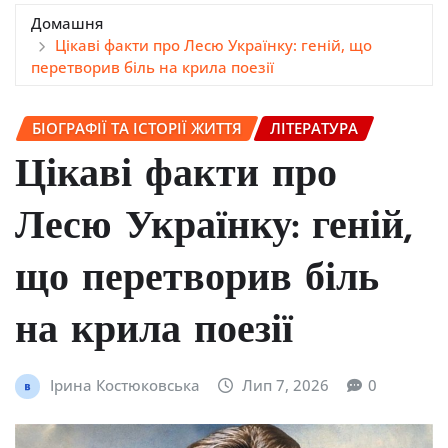
Домашня
Цікаві факти про Лесю Українку: геній, що
перетворив біль на крила поезії
БІОГРАФІЇ ТА ІСТОРІЇ ЖИТТЯ
ЛІТЕРАТУРА
Цікаві факти про
Лесю Українку: геній,
що перетворив біль
на крила поезії
Ірина Костюковська
Лип 7, 2026
0