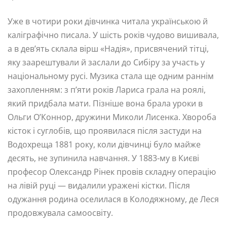
Уже в чотири роки дівчинка читала українською й
каліграфічно писала. У шість років чудово вишивала,
а в дев’ять склала вірш «Надія», присвячений тітці,
яку заарештували й заслали до Сибіру за участь у
національному русі. Музика стала ще одним раннім
захопленням: з п’яти років Лариса грала на роялі,
який придбала мати. Пізніше вона брала уроки в
Ольги О’Коннор, дружини Миколи Лисенка. Хвороба
кісток і суглобів, що проявилася після застуди на
Водохреща 1881 року, коли дівчинці було майже
десять, не зупинила навчання. У 1883-му в Києві
професор Олександр Рінек провів складну операцію
на лівій руці — видалили уражені кістки. Після
одужання родина оселилася в Колодяжному, де Леся
продовжувала самоосвіту.