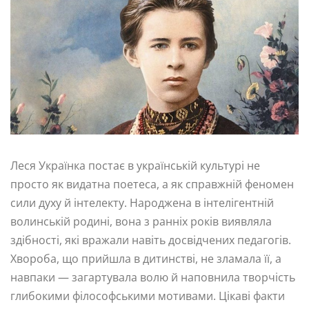
Леся Українка постає в українській культурі не
просто як видатна поетеса, а як справжній феномен
сили духу й інтелекту. Народжена в інтелігентній
волинській родині, вона з ранніх років виявляла
здібності, які вражали навіть досвідчених педагогів.
Хвороба, що прийшла в дитинстві, не зламала її, а
навпаки — загартувала волю й наповнила творчість
глибокими філософськими мотивами. Цікаві факти