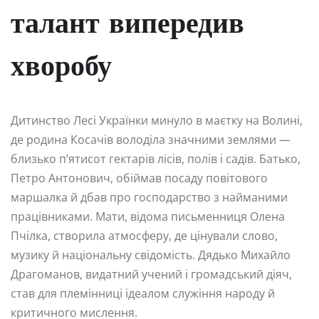
талант випередив
хворобу
Дитинство Лесі Українки минуло в маєтку на Волині,
де родина Косачів володіла значними землями —
близько п’ятисот гектарів лісів, полів і садів. Батько,
Петро Антонович, обіймав посаду повітового
маршалка й дбав про господарство з найманими
працівниками. Мати, відома письменниця Олена
Пчілка, створила атмосферу, де цінували слово,
музику й національну свідомість. Дядько Михайло
Драгоманов, видатний учений і громадський діяч,
став для племінниці ідеалом служіння народу й
критичного мислення.