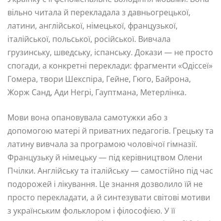
вільно читала й перекладала з давньогрецької,
латини, англійської, німецької, французької,
італійської, польської, російської. Вивчала
грузинську, шведську, іспанську. Докази — не просто
спогади, а конкретні переклади: фрагменти «Одіссеї»
Гомера, твори Шекспіра, Гейне, Гюго, Байрона,
Жорж Санд, Ади Негрі, Гауптмана, Метерлінка.
Мови вона опановувала самотужки або з
допомогою матері й приватних педагогів. Грецьку та
латину вивчала за програмою чоловічої гімназії.
Французьку й німецьку — під керівництвом Олени
Пчілки. Англійську та італійську — самостійно під час
подорожей і лікування. Це знання дозволило їй не
просто перекладати, а й синтезувати світові мотиви
з українським фольклором і філософією. У її