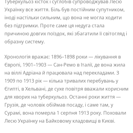
Туберкульоз кісток і суглобів супроводжував Лесю
Українку все життя. Біль був постійним супутником,
іноді настільки сильним, що вона не могла ходити
без підтримки. Проте саме ця недуга стала
причиною довгих поїздок, які збагатили її світогляд і
образну систему.
Хронологія вражає: 1896–1898 роки — лікування в
Європі, 1901–1903 — Сан-Ремо в Італії, де вона жила
на віллі Адріана й працювала над перекладами. З
1909 по 1913 рік — кілька тривалих перебувань у
Єгипті, в Хельвані, де сухе повітря вважали корисним
для хворих на туберкульоз. Останні роки життя —
Грузія, де чоловік обіймав посаду, і саме там, у
Сурамі, вона померла 1 серпня 1913 року. Поховали
Лесю Українку на Байковому кладовищі в Києві.