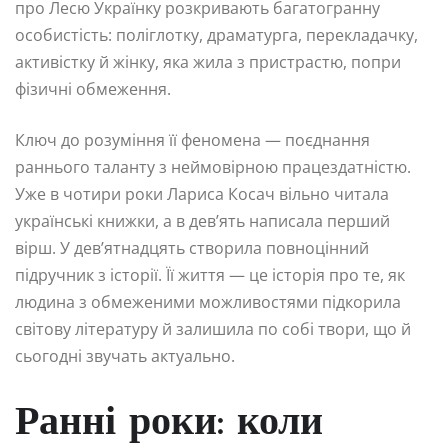
про Лесю Українку розкривають багатогранну
особистість: поліглотку, драматурга, перекладачку,
активістку й жінку, яка жила з пристрастю, попри
фізичні обмеження.
Ключ до розуміння її феномена — поєднання
раннього таланту з неймовірною працездатністю.
Уже в чотири роки Лариса Косач вільно читала
українські книжки, а в дев’ять написала перший
вірш. У дев’ятнадцять створила повноцінний
підручник з історії. Її життя — це історія про те, як
людина з обмеженими можливостями підкорила
світову літературу й залишила по собі твори, що й
сьогодні звучать актуально.
Ранні роки: коли