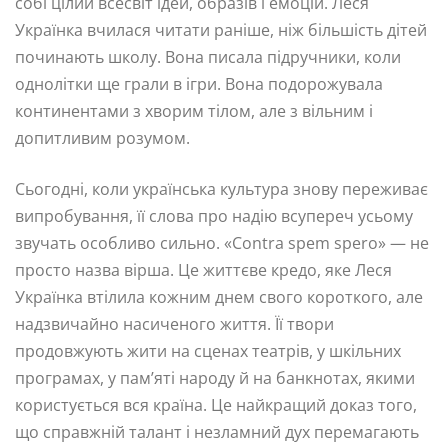
собі цілий всесвіт ідей, образів і емоцій. Леся
Українка вчилася читати раніше, ніж більшість дітей
починають школу. Вона писала підручники, коли
однолітки ще грали в ігри. Вона подорожувала
континентами з хворим тілом, але з вільним і
допитливим розумом.
Сьогодні, коли українська культура знову переживає
випробування, її слова про надію всупереч усьому
звучать особливо сильно. «Contra spem spero» — не
просто назва вірша. Це життєве кредо, яке Леся
Українка втілила кожним днем свого короткого, але
надзвичайно насиченого життя. Її твори
продовжують жити на сценах театрів, у шкільних
програмах, у пам’яті народу й на банкнотах, якими
користується вся країна. Це найкращий доказ того,
що справжній талант і незламний дух перемагають