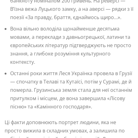
банкноту номіналом 200 гривень. На реверсі —
В’їзна вежа Луцького замку, а на аверсі — рядки з її
поезії «За правду, браття, єднаймось щиро…».
Вона вільно володіла щонайменше десятьма
мовами, а переклади з давньогрецької, латини та
європейських літератур підтверджують не просто
знання, а глибоке розуміння культурного
контексту.
Останні роки життя Леся Українка провела в Грузії
— спочатку в Телаві та Кутаїсі, потім у Сурамі, де й
померла. Грузинська земля стала для неї останнім
притулком і місцем, де вона завершила «Лісову
пісню» та «Камінного господаря».
Ці факти доповнюють портрет людини, яка не
просто вижила в складних умовах, а залишила по