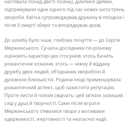
наспівала понад двісті пісень), ділилися ідеями,
підтримували одне одного під час нових загострень
хвороби. Квітка супроводжував дружину в поїздках і
після її смерті зберіг та впорядкував архів.
До шлюбу було інше, глибоке почуття — до Сергія
Мержинського. Сучасні дослідники по-різному
оцінюють характер цих стосунків: хтось бачить
романтичне кохання, хтось — ніжну й віддану
дружбу двох людей, об’єднаних хворобою й
духовною близькістю. Родина іноді применшувала
романтичний аспект, щоб захистити репутацію.
Проте листи й поезія свідчать: цей зв’язок залишив
слід у душі й творчості. Саме після втрати
Мержинського з’явилися твори з мотивами
одержимості, жертовності та незгасної надії.