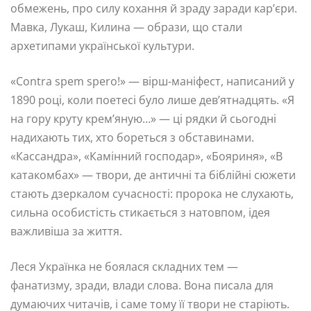
обмежень, про силу кохання й зраду заради кар’єри.
Мавка, Лукаш, Килина — образи, що стали
архетипами української культури.
«Contra spem spero!» — вірш-маніфест, написаний у
1890 році, коли поетесі було лише дев’ятнадцять. «Я
на гору круту крем’яную…» — ці рядки й сьогодні
надихають тих, хто бореться з обставинами.
«Кассандра», «Камінний господар», «Бояриня», «В
катакомбах» — твори, де античні та біблійні сюжети
стають дзеркалом сучасності: пророка не слухають,
сильна особистість стикається з натовпом, ідея
важливіша за життя.
Леся Українка не боялася складних тем —
фанатизму, зради, влади слова. Вона писала для
думаючих читачів, і саме тому її твори не старіють.