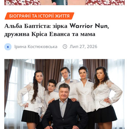
БІОГРАФІЇ ТА ІСТОРІЇ ЖИТТЯ
Альба Баптіста: зірка Warrior Nun,
дружина Кріса Еванса та мама
Ірина Костюковська
Лип 27, 2026