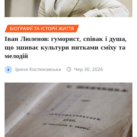
БІОГРАФІЇ ТА ІСТОРІЇ ЖИТТЯ
Іван Люленов: гуморист, співак і душа,
що зшиває культури нитками сміху та
мелодій
Ірина Костюковська
Чер 30, 2026