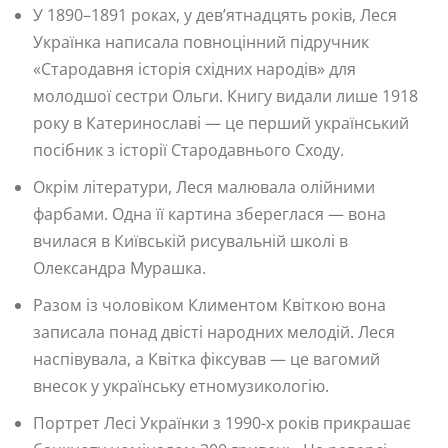
У 1890–1891 роках, у дев’ятнадцять років, Леся
Українка написала повноцінний підручник
«Стародавня історія східних народів» для
молодшої сестри Ольги. Книгу видали лише 1918
року в Катеринославі — це перший український
посібник з історії Стародавнього Сходу.
Окрім літератури, Леся малювала олійними
фарбами. Одна її картина збереглася — вона
вчилася в Київській рисувальній школі в
Олександра Мурашка.
Разом із чоловіком Климентом Квіткою вона
записала понад двісті народних мелодій. Леся
наспівувала, а Квітка фіксував — це вагомий
внесок у українську етномузикологію.
Портрет Лесі Українки з 1990-х років прикрашає