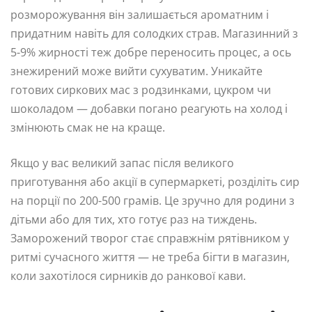
розморожування він залишається ароматним і
придатним навіть для солодких страв. Магазинний з
5-9% жирності теж добре переносить процес, а ось
знежирений може вийти сухуватим. Уникайте
готових сиркових мас з родзинками, цукром чи
шоколадом — добавки погано реагують на холод і
змінюють смак не на краще.
Якщо у вас великий запас після великого
приготування або акції в супермаркеті, розділіть сир
на порції по 200-500 грамів. Це зручно для родини з
дітьми або для тих, хто готує раз на тиждень.
Заморожений творог стає справжнім рятівником у
ритмі сучасного життя — не треба бігти в магазин,
коли захотілося сирників до ранкової кави.