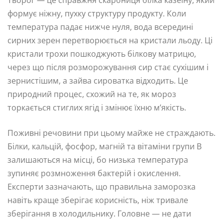
Творог — це справжня скарбниця білка казеїну, який
формує ніжну, пухку структуру продукту. Коли
температура падає нижче нуля, вода всередині
сирних зерен перетворюється на кристали льоду. Ці
кристали трохи пошкоджують білкову матрицю,
через що після розморожування сир стає сухішим і
зернистішим, а зайва сироватка відходить. Це
природний процес, схожий на те, як мороз
торкається стиглих ягід і змінює їхню м’якість.
Поживні речовини при цьому майже не страждають.
Білки, кальцій, фосфор, магній та вітаміни групи B
залишаються на місці, бо низька температура
зупиняє розмноження бактерій і окислення.
Експерти зазначають, що правильна заморозка
навіть краще зберігає корисність, ніж тривале
зберігання в холодильнику. Головне — не дати