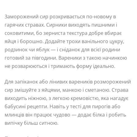
Заморожений сир розкривається по-новому в
гарячих стравах. Сирники виходять пишними і
соковитими, бо зерниста текстура добре вбирає
яйця і борошно. Додайте трохи ванільного цукру,
родзинок чи яблук — і сніданок для всієї родини
готовий за півгодини. Вареники з такою начинкою
не розварюються і тримають форму ідеально.
Для запіканок або лінивих вареників розморожений
сир змішуйте з яйцями, манкою і сметаною. Страва
виходить ніжною, з легкою кремовістю, яка нагадує
бабусині рецепти. Навіть у тесті для пирогів або
млинців він працює чудово — додає білка і робить
випічку більш ситною.