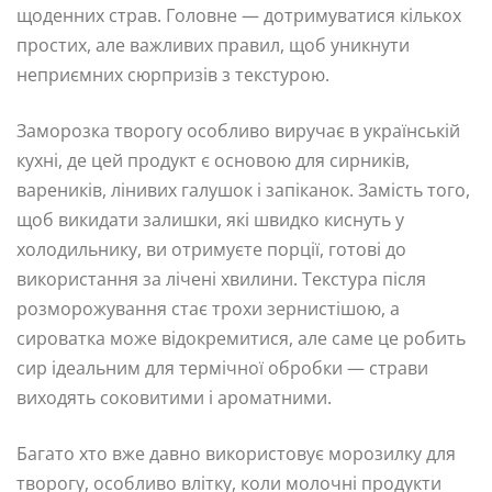
щоденних страв. Головне — дотримуватися кількох
простих, але важливих правил, щоб уникнути
неприємних сюрпризів з текстурою.
Заморозка творогу особливо виручає в українській
кухні, де цей продукт є основою для сирників,
вареників, лінивих галушок і запіканок. Замість того,
щоб викидати залишки, які швидко киснуть у
холодильнику, ви отримуєте порції, готові до
використання за лічені хвилини. Текстура після
розморожування стає трохи зернистішою, а
сироватка може відокремитися, але саме це робить
сир ідеальним для термічної обробки — страви
виходять соковитими і ароматними.
Багато хто вже давно використовує морозилку для
творогу, особливо влітку, коли молочні продукти