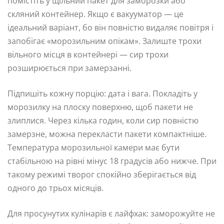
помістіть у щільний пакет для заморозки або
скляний контейнер. Якщо є вакууматор — це
ідеальний варіант, бо він повністю видаляє повітря і
запобігає «морозильним опікам». Залиште трохи
вільного місця в контейнері — сир трохи
розширюється при замерзанні.
Підпишіть кожну порцію: дата і вага. Покладіть у
морозилку на плоску поверхню, щоб пакети не
злиплися. Через кілька годин, коли сир повністю
замерзне, можна перекласти пакети компактніше.
Температура морозильної камери має бути
стабільною на рівні мінус 18 градусів або нижче. При
такому режимі творог спокійно зберігається від
одного до трьох місяців.
Для просунутих кулінарів є лайфхак: заморожуйте не