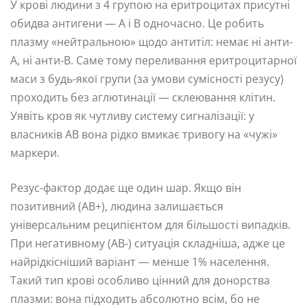
У крові людини з 4 групою на еритроцитах присутні
обидва антигени — А і В одночасно. Це робить
плазму «нейтральною» щодо антитіл: немає ні анти-
А, ні анти-В. Саме тому переливання еритроцитарної
маси з будь-якої групи (за умови сумісності резусу)
проходить без аглютинації — склеювання клітин.
Уявіть кров як чутливу систему сигналізації: у
власників AB вона рідко вмикає тривогу на «чужі»
маркери.
Резус-фактор додає ще один шар. Якщо він
позитивний (AB+), людина залишається
універсальним реципієнтом для більшості випадків.
При негативному (AB-) ситуація складніша, адже це
найрідкісніший варіант — менше 1% населення.
Такий тип крові особливо цінний для донорства
плазми: вона підходить абсолютно всім, бо не