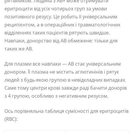
рятівником. Людина з AB+ може отримувати
еритроцити від усіх чотирьох груп за умови
позитивного резусу. Це робить її універсальним
реципієнтом, а в операційних і травматологічних
відділеннях таких пацієнтів рятують швидше.
Навпаки, донорство від AB обмежене: тільки для
таких же AB.
Для плазми все навпаки — AB стає універсальним
донором. Її плазма не містить аглютинінів і рятує
людей з будь-якою групою в невідкладних випадках.
Саме тому центри крові завжди раді бачити донорів
з 4 групою, особливо з негативним резусом.
Ось порівняльна таблиця сумісності для еритроцитів
(RBC):