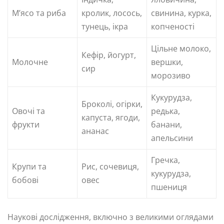
М’ясо та риба
кролик, лосось,
свинина, курка,
тунець, ікра
копченості
Цільне молоко,
Кефір, йогурт,
Молочне
вершки,
сир
морозиво
Кукурудза,
Броколі, огірки,
Овочі та
редька,
капуста, ягоди,
фрукти
банани,
ананас
апельсини
Гречка,
Крупи та
Рис, сочевиця,
кукурудза,
бобові
овес
пшениця
Наукові дослідження, включно з великими оглядами