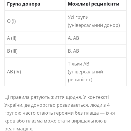
Група донора
Можливі реципієнти
Усі групи
O (I)
(універсальний донор)
A (II)
A, AB
B (III)
B, AB
Тільки AB
AB (IV)
(універсальний
реципієнт)
Ці правила рятують життя щодня. У контексті
України, де донорство розвивається, люди з 4
групою часто стають героями без плаща — їхня
кров або плазма може стати вирішальною в
реанімаціях.