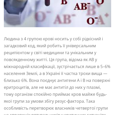
Людина з 4 групою крові носить у собі рідкісний і
загадковий код, який робить її універсальним
реципієнтом у світі медицини та унікальним у
повсякденному житті. Ця група, відома як AB у
міжнародній класифікації, зустрічається лише в 5–6%
населення Землі, а в Україні її частка трохи вища —
близько 6%. Вона поєднує антигени А і В на поверхні
еритроцитів, але не має антитіл до них у плазмі,
тому організм спокійно приймає кров майже будь-
якої групи за умови збігу резус-фактора. Така
особливість перетворює власників четвертої групи
на справжніх рятувальників у критичних ситуаціях,