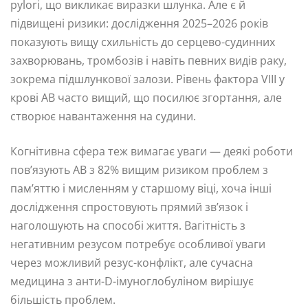
pylori, що викликає виразки шлунка. Але є й
підвищені ризики: дослідження 2025–2026 років
показують вищу схильність до серцево-судинних
захворювань, тромбозів і навіть певних видів раку,
зокрема підшлункової залози. Рівень фактора VIII у
крові AB часто вищий, що посилює згортання, але
створює навантаження на судини.
Когнітивна сфера теж вимагає уваги — деякі роботи
пов’язують AB з 82% вищим ризиком проблем з
пам’яттю і мисленням у старшому віці, хоча інші
дослідження спростовують прямий зв’язок і
наголошують на способі життя. Вагітність з
негативним резусом потребує особливої уваги
через можливий резус-конфлікт, але сучасна
медицина з анти-D-імуноглобуліном вирішує
більшість проблем.