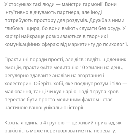
У стосунках такі люди — майстри гармонії. Вони
інтуїтивно відчувають партнера, але іноді
потребують простору для роздумів. Дружба з ними
глибока і щира, бо вони вміють слухати без осуду. У
кар’єрі найкраще розкриваються в творчих і
комунікаційних сферах: від маркетингу до психології.
Практичні поради прості, але дієві: ведіть щоденник
емоцій, практикуйте медитацію 10 хвилин на день,
регулярно здавайте аналізи на згортання і
холестерин. Оберіть хобі, яке поєднує розум і тіло —
малювання, танці чи кулінарію. Тоді 4 група крові
перестає бути просто медичним фактом і стає
частиною вашої унікальної історії.
Кожна людина з 4 групою — це живий приклад, як
рідкісність може перетворюватися на перевагу.