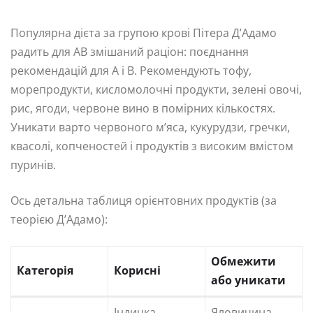
Популярна дієта за групою крові Пітера Д’Адамо
радить для AB змішаний раціон: поєднання
рекомендацій для А і В. Рекомендують тофу,
морепродукти, кисломолочні продукти, зелені овочі,
рис, ягоди, червоне вино в помірних кількостях.
Уникати варто червоного м’яса, кукурудзи, гречки,
квасолі, копченостей і продуктів з високим вмістом
пуринів.
Ось детальна таблиця орієнтовних продуктів (за
теорією Д’Адамо):
Обмежити
Категорія
Корисні
або уникати
Індичка,
Яловичина,