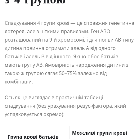
з 4 групою
Спадкування 4 групи крові — це справжня генетична
лотерея, але з чіткими правилами. Ген ABO
розташований на 9-й хромосомі, і для появи AB-типу
дитина повинна отримати алель А від одного
батьків і алель В від іншого. Якщо обоє батьків
мають групу AB, ймовірність народження дитини з
такою ж групою сягає 50–75% залежно від
комбінацій.
Ось як це виглядає в практичній таблиці
спадкування (без урахування резус-фактора, який
успадковується окремо):
Можливі групи крові
Група крові батьків