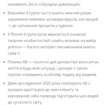
називають його «гібридом цивілізацій».
Власники 4 групи часто мають нижчий ризик
зараження певними штамами вірусів, але вищий
— до запальних процесів у судинах.
У Японії 4 група крові вважається ознакою
творчих особистостей і навіть впливає на вибір
роботи — багато акторів і письменників мають
саме її.
Плазма AB — «золота» для донорства: вона рятує
життя в будь-якій ситуації, і донори з такою
групою отримують особливу подяку від медиків.
Деякі дослідження 2025 року пов’язують AB з
кращою адаптацією до змін клімату та
харчування, ніби природа підготувала цих людей
до сучасного світу.