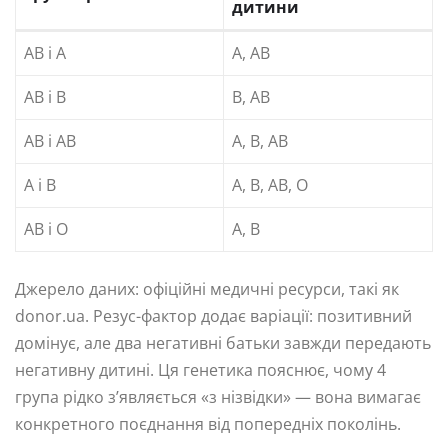
дитини
AB і A
A, AB
AB і B
B, AB
AB і AB
A, B, AB
A і B
A, B, AB, O
AB і O
A, B
Джерело даних: офіційні медичні ресурси, такі як
donor.ua. Резус-фактор додає варіації: позитивний
домінує, але два негативні батьки завжди передають
негативну дитині. Ця генетика пояснює, чому 4
група рідко з’являється «з нізвідки» — вона вимагає
конкретного поєднання від попередніх поколінь.