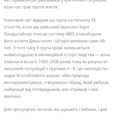
коли час грає проти життя.
Науковий світ відкрив цю групу на початку XX
століття, коли австрійський імунолог Карл
Ландштайнер описав систему ABO, а незабаром
його колеги Декастелло і Штурлі виявили саме AB-
тип. З того часу 4 група крові залишається
наймолодшою в еволюційній історії людства — вона
з’явилася всього 1000–2000 років тому як результат
змішання популяцій з групами А і В. Ця «молодість»
надає їй особливого шарму: ніби природа
експериментувала, створюючи гібрид, який увібрав
найкраще від попередників, але отримав і свої
виклики.
Для просунутих читачів, які шукають глибини, і для