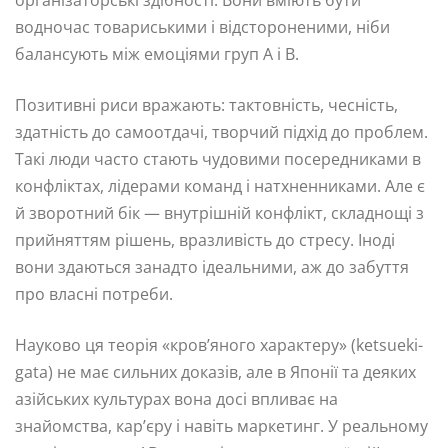
водночас товариськими і відстороненими, ніби
балансують між емоціями груп А і В.
Позитивні риси вражають: тактовність, чесність,
здатність до самоотдачі, творчий підхід до проблем.
Такі люди часто стають чудовими посередниками в
конфліктах, лідерами команд і натхненниками. Але є
й зворотний бік — внутрішній конфлікт, складнощі з
прийняттям рішень, вразливість до стресу. Іноді
вони здаються занадто ідеальними, аж до забуття
про власні потреби.
Науково ця теорія «кров’яного характеру» (ketsueki-
gata) не має сильних доказів, але в Японії та деяких
азійських культурах вона досі впливає на
знайомства, кар’єру і навіть маркетинг. У реальному