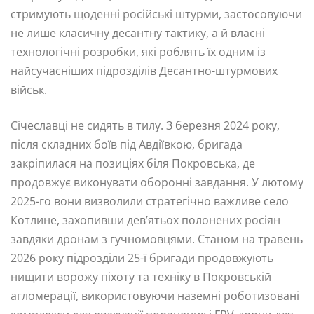
стримують щоденні російські штурми, застосовуючи
не лише класичну десантну тактику, а й власні
технологічні розробки, які роблять їх одним із
найсучасніших підрозділів Десантно-штурмових
військ.
Січеславці не сидять в тилу. З березня 2024 року,
після складних боїв під Авдіївкою, бригада
закріпилася на позиціях біля Покровська, де
продовжує виконувати оборонні завдання. У лютому
2025-го вони визволили стратегічно важливе село
Котлине, захопивши дев’ятьох полонених росіян
завдяки дронам з гучномовцями. Станом на травень
2026 року підрозділи 25-ї бригади продовжують
нищити ворожу піхоту та техніку в Покровській
агломерації, використовуючи наземні роботизовані