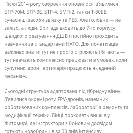
Після 2014 року озброєння оновилося: з’явилися
БТР-70М, БТР-3Е, БТР-4, БМП-2, танки Т-80БВ,
сучасніші засоби зв’язку та РЕБ. Але головне — не
залізо, а люди. Бригада входить до 7-го корпусу
швидкого реагування ДШВ і постійно проходить
навчання за стандартами НАТО. Для початківців
важливо знати: тут не просто стріляють і бігають —
тут навчають комплексно працювати в умовах, коли
супутник, дрон і артилерія працюють як єдиний
механізм.
Сьогодні структура адаптована під гібридну війну.
З’явилися окремі роти FPV-дронів, наземних
роботизованих комплексів, лабораторії з ремонту та
модифікації техніки. Бійці проходять вишкіл у
Житомирі, де інструктори з бойовим досвідом
готують новобранців за 30 днів інтенсиву.