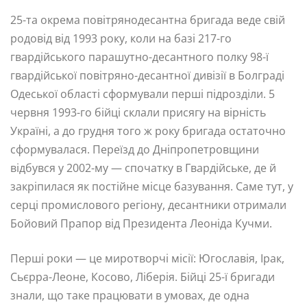
25-та окрема повітрянодесантна бригада веде свій
родовід від 1993 року, коли на базі 217-го
гвардійського парашутно-десантного полку 98-ї
гвардійської повітряно-десантної дивізії в Болграді
Одеської області сформували перші підрозділи. 5
червня 1993-го бійці склали присягу на вірність
Україні, а до грудня того ж року бригада остаточно
сформувалася. Переїзд до Дніпропетровщини
відбувся у 2002-му — спочатку в Гвардійське, де й
закріпилася як постійне місце базування. Саме тут, у
серці промислового регіону, десантники отримали
Бойовий Прапор від Президента Леоніда Кучми.
Перші роки — це миротворчі місії: Югославія, Ірак,
Сьєрра-Леоне, Косово, Ліберія. Бійці 25-ї бригади
знали, що таке працювати в умовах, де одна