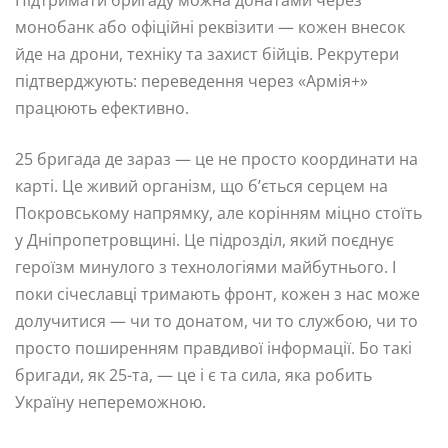
монобанк або офіційні реквізити — кожен внесок
йде на дрони, техніку та захист бійців. Рекрутери
підтверджують: переведення через «Армія+»
працюють ефективно.
25 бригада де зараз — це не просто координати на
карті. Це живий організм, що б’ється серцем на
Покровському напрямку, але корінням міцно стоїть
у Дніпропетровщині. Це підрозділ, який поєднує
героїзм минулого з технологіями майбутнього. І
поки січеславці тримають фронт, кожен з нас може
долучитися — чи то донатом, чи то службою, чи то
просто поширенням правдивої інформації. Бо такі
бригади, як 25-та, — це і є та сила, яка робить
Україну непереможною.