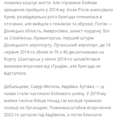
помилка коштує життя. Але справжнє бойове
хрещення прийшло у 2014-му. Коли Росія анексувала
Крим, розвідувальна рота бригади опинилася в
оточенні, але вийшла з технікою та зброєю. Потім —
Донецька область, Амвросіївка, захист кордону. Бої
за Слов’янськ, Краматорськ, перший штурм
Донецького аеропорту, Луганський аеропорт, де 14
червня 2014-го збили Іл-76 з 40 десантниками на
борту. Шахтарськ у липні 2014-го запам’ятався
важкими втратами від «Градів», але бригада не
відступила.
Дебальцеве, Савур-Могила, Авдіївка, Бутівка — ці
назви стали частиною бойового шляху. У 2019-му
майже тисяча бійців понад сім місяців тримали
позиції на Луганщині. Повномасштабне вторгнення
2022-го зустріли під Авдіївкою, а потім блискуче