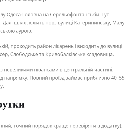
лу Одеса-Головна на Серельофонтанській. Тут
. Далі шлях лежить повз вулиці Катерининську, Малу
еською аурою.
ій, проходить район лікарень і виходить до вулиці
сер, Слободське та Кривобалківське кладовища.
 з невеликими нюансами в центральній частині.
від напрямку. Повний проїзд займає приблизно 40–55
у.
рутки
рпний, точний порядок краще перевіряти в додатку):