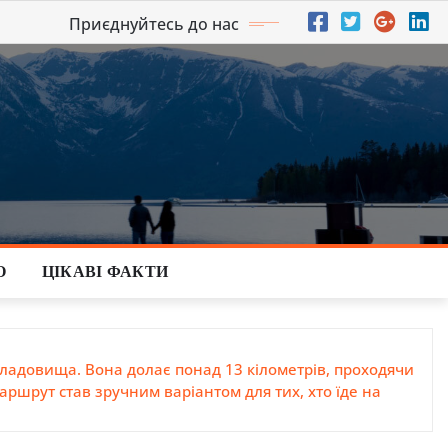
Приєднуйтесь до нас
О
ЦІКАВІ ФАКТИ
кладовища. Вона долає понад 13 кілометрів, проходячи
аршрут став зручним варіантом для тих, хто їде на