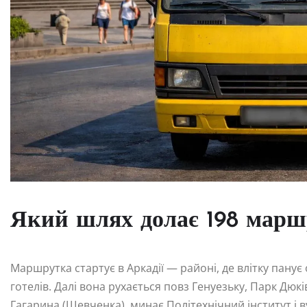
Який шлях долає 198 марш
Маршрутка стартує в Аркадії — районі, де влітку пану
готелів. Далі вона рухається повз Генуезьку, Парк Дюк
Гагарина (Шевченка), минає Політехнічний інститут і 