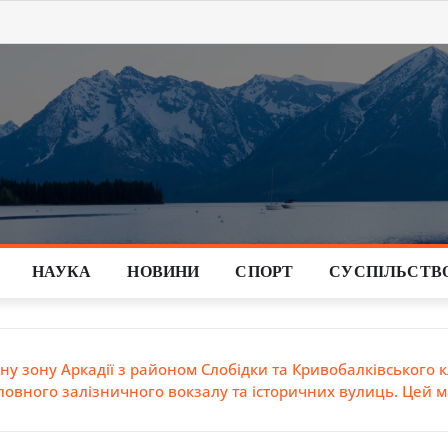
НАУКА
НОВИНИ
СПОРТ
СУСПІЛЬСТВ
ну зону Аркадії з районом Слобідки та Кривобалківського 
оловного залізничного вокзалу та історичних вулиць. Цей м