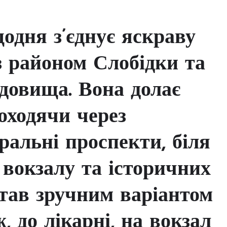
одня з’єднує яскраву
з районом Слобідки та
довища. Вона долає
роходячи через
тральні проспекти, біля
 вокзалу та історичних
тав зручним варіантом
ж, до лікарні, на вокзал