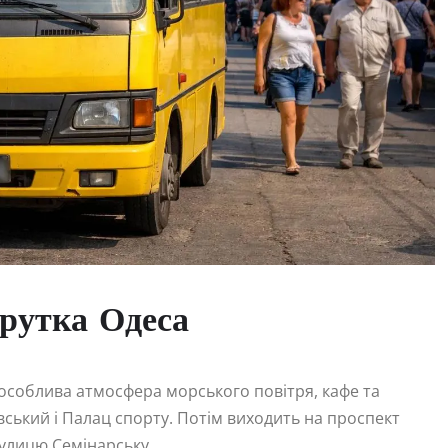
рутка Одеса
є особлива атмосфера морського повітря, кафе та
івський і Палац спорту. Потім виходить на проспект
вулицю Семінарську.