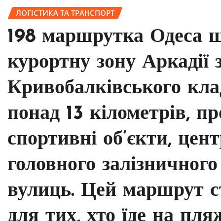
ЛОГІСТИКА ТА ТРАНСПОРТ
198 маршрутка Одеса щ
курортну зону Аркадії 
Кривобалківського кла
понад 13 кілометрів, п
спортивні об’єкти, цен
головного залізничного
вулиць. Цей маршрут с
для тих, хто їде на пля