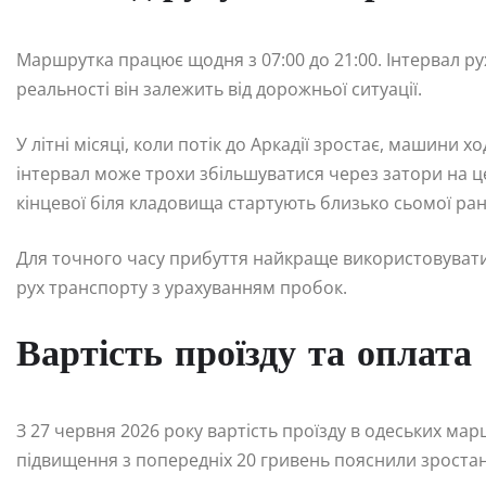
Маршрутка працює щодня з 07:00 до 21:00. Інтервал рух
реальності він залежить від дорожньої ситуації.
У літні місяці, коли потік до Аркадії зростає, машини хо
інтервал може трохи збільшуватися через затори на це
кінцевої біля кладовища стартують близько сьомої ран
Для точного часу прибуття найкраще використовувати
рух транспорту з урахуванням пробок.
Вартість проїзду та оплата
З 27 червня 2026 року вартість проїзду в одеських мар
підвищення з попередніх 20 гривень пояснили зростан