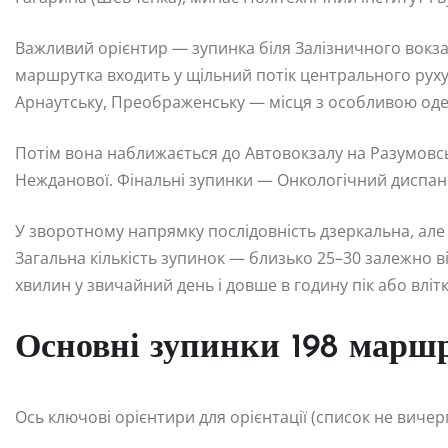
Важливий орієнтир — зупинка біля Залізничного вокза
маршрутка входить у щільний потік центрального руху
Арнаутську, Преображенську — місця з особливою од
Потім вона наближається до Автовокзалу на Разумовськ
Нежданової. Фінальні зупинки — Онкологічний диспан
У зворотному напрямку послідовність дзеркальна, але
Загальна кількість зупинок — близько 25–30 залежно 
хвилин у звичайний день і довше в годину пік або влітк
Основні зупинки 198 марш
Ось ключові орієнтири для орієнтації (список не виче