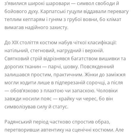
з’явилися широкі шаровари — символ свободи й
бойового духу. Карпатські гуцули віддавали перевагу
теплим кептарям і гуням з грубої вовни, бо клімат
вимагав надійного захисту.
До XIX століття костюм набув чіткої класифікації:
натільний, стегновий, нагрудний і верхній.
Святковий стрій відрізнявся багатством вишивки та
дорогих тканин — парчі, шовку. Повсякденний
залишався простим, практичним. Жінки до заміжжя
могли ходити лише в підперезаній сорочці, а після
— обов’язково з плахтою чи запаскою. Чоловіки
завжди носили пояс — крайку чи черес, бо він
символізував силу й статус.
Радянський період частково спростив образ,
перетворивши автентику на сценічні костюми. Але