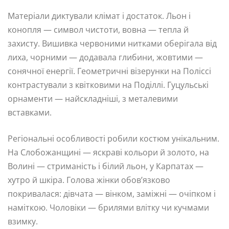
Матеріали диктували клімат і достаток. Льон і
конопля — символ чистоти, вовна — тепла й
захисту. Вишивка червоними нитками оберігала від
лиха, чорними — додавала глибини, жовтими —
сонячної енергії. Геометричні візерунки на Поліссі
контрастували з квітковими на Поділлі. Гуцульські
орнаменти — найскладніші, з металевими
вставками.
Регіональні особливості робили костюм унікальним.
На Слобожанщині — яскраві кольори й золото, на
Волині — стриманість і білий льон, у Карпатах —
хутро й шкіра. Голова жінки обов’язково
покривалася: дівчата — вінком, заміжні — очіпком і
наміткою. Чоловіки — брилями влітку чи кучмами
взимку.