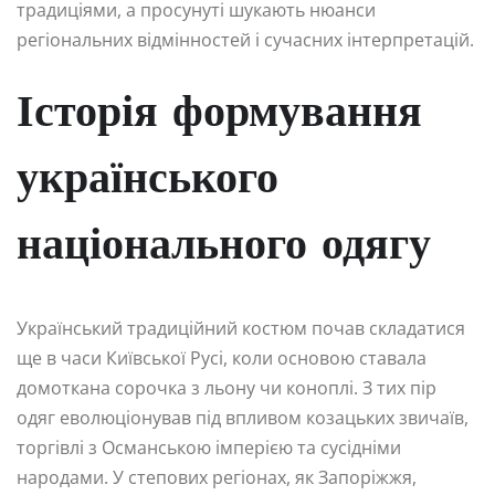
традиціями, а просунуті шукають нюанси
регіональних відмінностей і сучасних інтерпретацій.
Історія формування
українського
національного одягу
Український традиційний костюм почав складатися
ще в часи Київської Русі, коли основою ставала
домоткана сорочка з льону чи коноплі. З тих пір
одяг еволюціонував під впливом козацьких звичаїв,
торгівлі з Османською імперією та сусідніми
народами. У степових регіонах, як Запоріжжя,