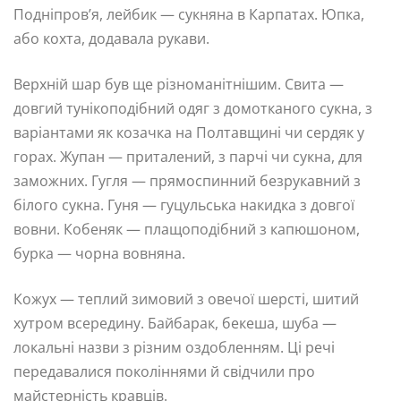
Подніпров’я, лейбик — сукняна в Карпатах. Юпка,
або кохта, додавала рукави.
Верхній шар був ще різноманітнішим. Свита —
довгий тунікоподібний одяг з домотканого сукна, з
варіантами як козачка на Полтавщині чи сердяк у
горах. Жупан — приталений, з парчі чи сукна, для
заможних. Гугля — прямоспинний безрукавний з
білого сукна. Гуня — гуцульська накидка з довгої
вовни. Кобеняк — плащоподібний з капюшоном,
бурка — чорна вовняна.
Кожух — теплий зимовий з овечої шерсті, шитий
хутром всередину. Байбарак, бекеша, шуба —
локальні назви з різним оздобленням. Ці речі
передавалися поколіннями й свідчили про
майстерність кравців.