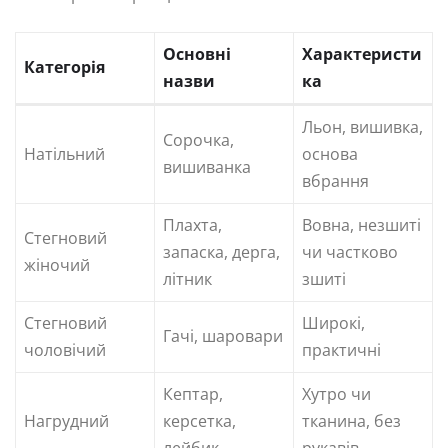
Основні
Характеристи
Категорія
назви
ка
Льон, вишивка,
Сорочка,
Натільний
основа
вишиванка
вбрання
Плахта,
Вовна, незшиті
Стегновий
запаска, дерга,
чи частково
жіночий
літник
зшиті
Стегновий
Широкі,
Гачі, шаровари
чоловічий
практичні
Кептар,
Хутро чи
Нагрудний
керсетка,
тканина, без
лейбик
рукавів