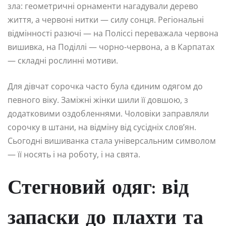
зла: геометричні орнаменти нагадували дерево
життя, а червоні нитки — силу сонця. Регіональні
відмінності разючі — на Поліссі переважала червона
вишивка, на Поділлі — чорно-червона, а в Карпатах
— складні рослинні мотиви.
Для дівчат сорочка часто була єдиним одягом до
певного віку. Заміжні жінки шили її довшою, з
додатковими оздобленнями. Чоловіки заправляли
сорочку в штани, на відміну від сусідніх слов’ян.
Сьогодні вишиванка стала універсальним символом
— її носять і на роботу, і на свята.
Стегновий одяг: від
запаски до плахти та