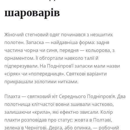
шароварів
Жіночий стегновий одяг починався з незшитих
полотен. Запаска — найдавніша форма: задня
частина чорна чи синя, передня — кольорова, з
орнаментом. Її обгортали навколо талії й
підперезували. На Подніпров’ї запаски мали назви
«сіряк» чи «попередниця». Святкові варіанти
прикрашали золотими нитками.
Плахта — святковий хіт Середнього Подніпров’я. Два
полотнища клітчастої вовни зшивали частково,
залишаючи «крила», які ефектно звисали. Колір
плахти розповідав про статус: жовта в Полтаві,
зелена в Чернігові. Дерга, або опинка, — робочий