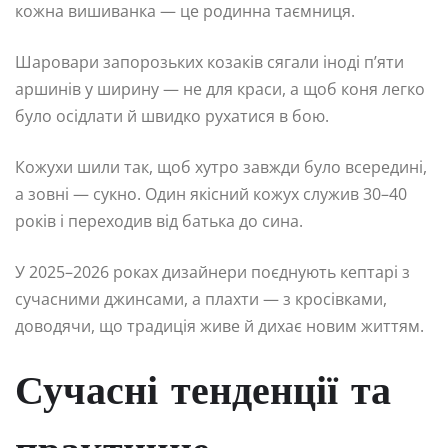
кожна вишиванка — це родинна таємниця.
Шаровари запорозьких козаків сягали іноді п’яти
аршинів у ширину — не для краси, а щоб коня легко
було осідлати й швидко рухатися в бою.
Кожухи шили так, щоб хутро завжди було всередині,
а зовні — сукно. Один якісний кожух служив 30–40
років і переходив від батька до сина.
У 2025–2026 роках дизайнери поєднують кептарі з
сучасними джинсами, а плахти — з кросівками,
доводячи, що традиція живе й дихає новим життям.
Сучасні тенденції та