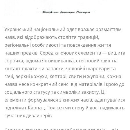
Український національний одяг вражає розмаїттям
назв, які відображають століття традицій,
регіональні особливості та повсякденне життя
наших предків. Серед ключових елементів — вишита
сорочка, відома як вишиванка, стегновий одяг на
кшталт плахти чи запаски, чоловічі шаровари та
гачі, верхні кожухи, кептарі, свити й жупани. Кожна
назва несе конкретний сенс: від матеріалів і крою до
соціального статусу та символіки захисту. Ці
елементи формувалися з княжих часів, адаптувалися
під клімат Карпат, Полісся чи степу й досі надихають
сучасних дизайнерів.