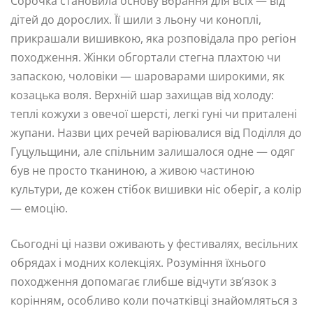
Сорочка становила основу вбрання для всіх — від
дітей до дорослих. Її шили з льону чи коноплі,
прикрашали вишивкою, яка розповідала про регіон
походження. Жінки обгортали стегна плахтою чи
запаскою, чоловіки — шароварами широкими, як
козацька воля. Верхній шар захищав від холоду:
теплі кожухи з овечої шерсті, легкі гуні чи приталені
жупани. Назви цих речей варіювалися від Поділля до
Гуцульщини, але спільним залишалося одне — одяг
був не просто тканиною, а живою частиною
культури, де кожен стібок вишивки ніс оберіг, а колір
— емоцію.
Сьогодні ці назви оживають у фестивалях, весільних
обрядах і модних колекціях. Розуміння їхнього
походження допомагає глибше відчути зв’язок з
корінням, особливо коли початківці знайомляться з