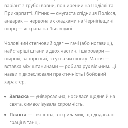
варіант з грубої вовни, поширений на Поділлі та
Прикарпатті. Літник — смугаста спідниця Полісся,
андарак — червона з складками на Чернігівщині,
шорц — яскрава на Львівщині.
Чоловічий стегновий одяг — гачі (або ногавиці),
найстаріші штани з двох частин, і шаровари —
широкі, запорозькі, з сукна чи шовку. Матня —
вставка між штанинами — робила рух вільним. Ці
назви підкреслювали практичність і бойовий
характер.
Запаска
— універсальна, носилася щодня й на
свята, символізувала скромність.
Плахта
— святкова, з «крилами», що додавало
грації в танці.