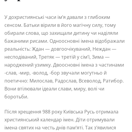
У дохристиянські часи ім’я давали з глибоким
сенсом. Батьки вірили в його магічну силу, тому
обирали слова, що захищали дитину чи наділяли
бажаними рисами. Одноосновні імена відображали
реальність: Ждан — довгоочікуваний, Неждан —
несподіваний, Третяк — третій у сім’ї, Зима —
народжений узимку. Двоосновні імена з частинами
-слав, -мир, -волод, -бор звучали могутньо й
поетично: Милослав, Радослав, Всеволод, Ратибор.
Вони втілювали ідеали слави, миру, волі чи
боротьби.
Після хрещення 988 року Київська Русь отримала
християнський календар імен. Діти отримували
імена святих на честь днів пам’яті. Так з’явилися