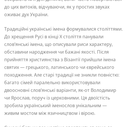
до цих витоків, відчуваючи, як у простих звуках
оживає дух України.
Традиційні українські імена формувалися століттями.
До хрещення Русі в кінці X століття панували
слов’янські імена, що описували риси характеру,
обставини народження чи бажані якості. Після
прийняття християнства з Візантії прийшли імена
святих — грецького, латинського чи єврейського
походження. Але старі традиції не зникли повністю:
багато сімей паралельно використовували
двоосновні слов’янські варіанти, як-от Володимир
чи Ярослав, поруч із церковними. Ця двоїстість
зробила український іменослов унікальним —
живим мостом між язичництвом і вірою.