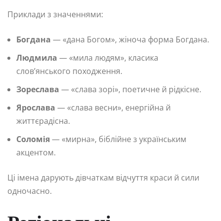
Приклади з значеннями:
Богдана
— «дана Богом», жіноча форма Богдана.
Людмила
— «мила людям», класика
слов’янського походження.
Зореслава
— «слава зорі», поетичне й рідкісне.
Ярослава
— «слава весни», енергійна й
життєрадісна.
Соломія
— «мирна», біблійне з українським
акцентом.
Ці імена дарують дівчаткам відчуття краси й сили
одночасно.