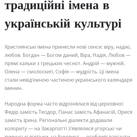
традиційні імена в
українській культурі
Християнські імена принесли нові сенси: віру, надію,
любов. Богдан — Богом даний, Віра, Надія, Любов —
прямі кальки з грецьких чеснот. Андрій — мужній,
Олена — смолоскип, Софія — мудрість. Ці імена
стали невід’ємною частиною українського календаря
іменин.
Народна форма часто відрізнялася від церковної:
Федір замість Теодор, Панас замість Афанасій, Орися
замість Ірина. Регіональні діалекти додавали
колориту — на Закарпатті з’являлися угорські чи
румунські відтінки, на Буковині — особливі варіанти.