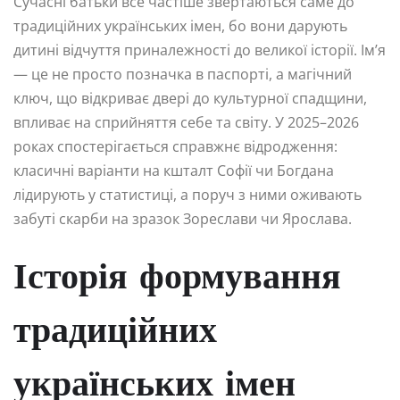
Сучасні батьки все частіше звертаються саме до
традиційних українських імен, бо вони дарують
дитині відчуття приналежності до великої історії. Ім’я
— це не просто позначка в паспорті, а магічний
ключ, що відкриває двері до культурної спадщини,
впливає на сприйняття себе та світу. У 2025–2026
роках спостерігається справжнє відродження:
класичні варіанти на кшталт Софії чи Богдана
лідирують у статистиці, а поруч з ними оживають
забуті скарби на зразок Зореслави чи Ярослава.
Історія формування
традиційних
українських імен