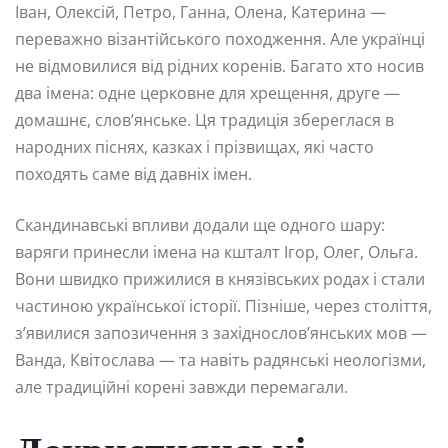
Іван, Олексій, Петро, Ганна, Олена, Катерина —
переважно візантійського походження. Але українці
не відмовилися від рідних коренів. Багато хто носив
два імена: одне церковне для хрещення, друге —
домашнє, слов’янське. Ця традиція збереглася в
народних піснях, казках і прізвищах, які часто
походять саме від давніх імен.
Скандинавські впливи додали ще одного шару:
варяги принесли імена на кшталт Ігор, Олег, Ольга.
Вони швидко прижилися в князівських родах і стали
частиною української історії. Пізніше, через століття,
з’явилися запозичення з західнослов’янських мов —
Ванда, Квітослава — та навіть радянські неологізми,
але традиційні корені завжди перемагали.