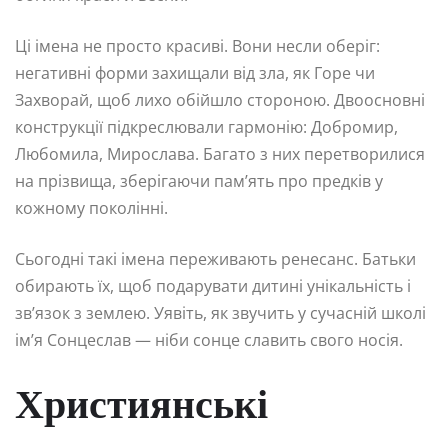
Ці імена не просто красиві. Вони несли оберіг:
негативні форми захищали від зла, як Горе чи
Захворай, щоб лихо обійшло стороною. Двоосновні
конструкції підкреслювали гармонію: Добромир,
Любомила, Мирослава. Багато з них перетворилися
на прізвища, зберігаючи пам’ять про предків у
кожному поколінні.
Сьогодні такі імена переживають ренесанс. Батьки
обирають їх, щоб подарувати дитині унікальність і
зв’язок з землею. Уявіть, як звучить у сучасній школі
ім’я Сонцеслав — ніби сонце славить свого носія.
Християнські