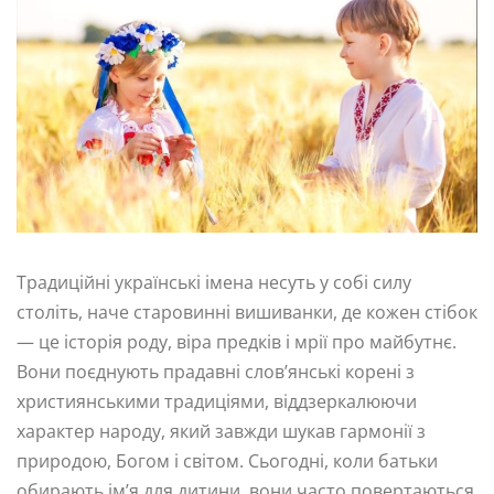
Традиційні українські імена несуть у собі силу
століть, наче старовинні вишиванки, де кожен стібок
— це історія роду, віра предків і мрії про майбутнє.
Вони поєднують прадавні слов’янські корені з
християнськими традиціями, віддзеркалюючи
характер народу, який завжди шукав гармонії з
природою, Богом і світом. Сьогодні, коли батьки
обирають ім’я для дитини, вони часто повертаються