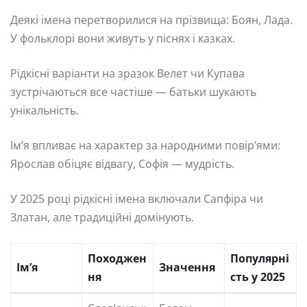
Деякі імена перетворилися на прізвища: Боян, Лада.
У фольклорі вони живуть у піснях і казках.
Рідкісні варіанти на зразок Велет чи Купава
зустрічаються все частіше — батьки шукають
унікальність.
Ім’я впливає на характер за народними повір’ями:
Ярослав обіцяє відвагу, Софія — мудрість.
У 2025 році рідкісні імена включали Сапфіра чи
Златан, але традиційні домінують.
Походжен
Популярні
Ім’я
Значення
ня
сть у 2025