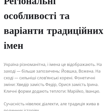
Регіональні
особливості та
варіанти традиційних
імен
Україна різноманітна, і імена це відображають. На
заході — більше запозичень: Йовшка, Вожена. На
сході — сильніші слов’янські корені. Фонетичні
зміни: Хведір замість Федір, Орися замість Ірина.
Кличні форми додають теплоти: Марійко, Іванцю.
Сучасність нівелює діалекти, але традиція жива в
родинних історіях.