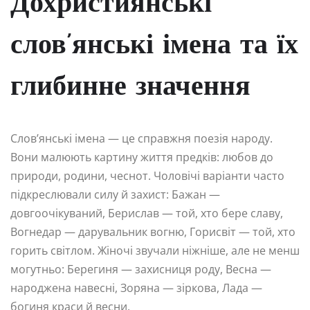
Дохристиянські
слов’янські імена та їх
глибинне значення
Слов’янські імена — це справжня поезія народу.
Вони малюють картину життя предків: любов до
природи, родини, чеснот. Чоловічі варіанти часто
підкреслювали силу й захист: Бажан —
довгоочікуваний, Берислав — той, хто бере славу,
Вогнедар — дарувальник вогню, Горисвіт — той, хто
горить світлом. Жіночі звучали ніжніше, але не менш
могутньо: Берегиня — захисниця роду, Весна —
народжена навесні, Зоряна — зіркова, Лада —
богиня краси й весни.