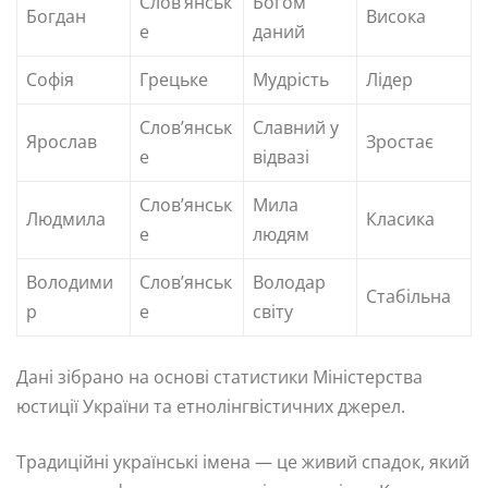
Слов’янськ
Богом
Богдан
Висока
е
даний
Софія
Грецьке
Мудрість
Лідер
Слов’янськ
Славний у
Ярослав
Зростає
е
відвазі
Слов’янськ
Мила
Людмила
Класика
е
людям
Володими
Слов’янськ
Володар
Стабільна
р
е
світу
Дані зібрано на основі статистики Міністерства
юстиції України та етнолінгвістичних джерел.
Традиційні українські імена — це живий спадок, який