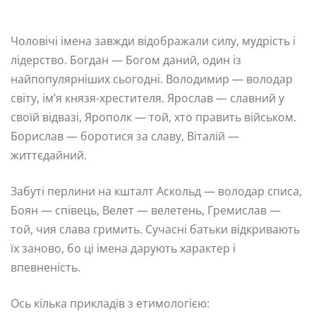
Чоловічі імена завжди відображали силу, мудрість і
лідерство. Богдан — Богом даний, один із
найпопулярніших сьогодні. Володимир — володар
світу, ім’я князя-хрестителя. Ярослав — славний у
своїй відвазі, Ярополк — той, хто править військом.
Борислав — боротися за славу, Віталій —
життєдайний.
Забуті перлини на кшталт Аскольд — володар списа,
Боян — співець, Велет — велетень, Гремислав —
той, чия слава гримить. Сучасні батьки відкривають
їх заново, бо ці імена дарують характер і
впевненість.
Ось кілька прикладів з етимологією: