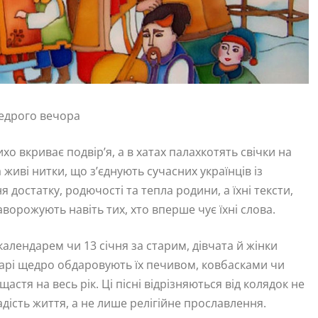
Щедрого вечора
ихо вкриває подвір’я, а в хатах палахкотять свічки на
 живі нитки, що з’єднують сучасних українців із
достатку, родючості та тепла родини, а їхні тексти,
аворожують навіть тих, хто вперше чує їхні слова.
алендарем чи 13 січня за старим, дівчата й жінки
одарі щедро обдаровують їх печивом, ковбасками чи
астя на весь рік. Ці пісні відрізняються від колядок не
адість життя, а не лише релігійне прославлення.