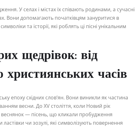
ння. У селах і містах їх співають родинами, а сучасні
ках. Вони допомагають початківцям зануритися в
мволіки та історії, які роблять ці пісні унікальним
рих щедрівок: від
о християнських часів
ьку епоху східних слов’ян. Вони виникли як частина
ванням весни. До XV століття, коли Новий рік
ь веснянок — пісень, що кликали пробудження
и ластівки чи зозулі, які символізують повернення