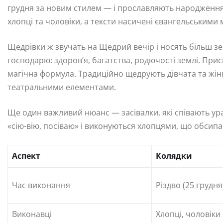
грудня за новим стилем — і прославляють народження 
хлопці та чоловіки, а тексти насичені євангельськими
Щедрівки ж звучать на Щедрий вечір і носять більш з
господарю: здоров’я, багатства, родючості землі. При
магічна формула. Традиційно щедрують дівчата та жін
театральними елементами.
Ще один важливий нюанс — засівалки, які співають ура
«сію-вію, посіваю» і виконуються хлопцями, що обсип
Аспект
Колядки
Час виконання
Різдво (25 грудня
Виконавці
Хлопці, чоловіки