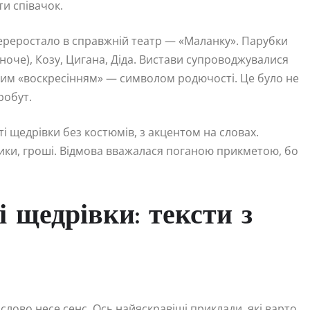
и співачок.
переростало в справжній театр — «Маланку». Парубки
ноче), Козу, Цигана, Діда. Вистави супроводжувалися
шим «воскресінням» — символом родючості. Це було не
робут.
ті щедрівки без костюмів, з акцентом на словах.
ки, гроші. Відмова вважалася поганою прикметою, бо
 щедрівки: тексти з
лово несе сенс. Ось найяскравіші приклади, які варто