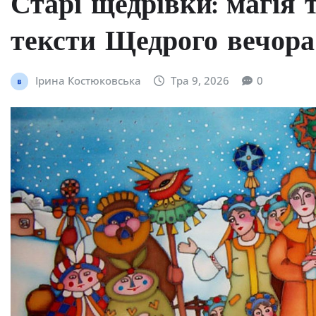
Старі щедрівки: магія 
тексти Щедрого вечора
Ірина Костюковська
Тра 9, 2026
0