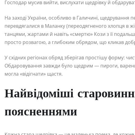
Господар мусив вийти, вислухати щедрівку й обдаруват
На заході України, особливо в Галичині, щедрування 
перевдягалися в Маланку (переодягненого хлопця в жі
танцями, жартами й навіть «смертю» Кози з її подаль
просто розвагою, а глибоким обрядом, що кликав доб
У східних регіонах обряд зберігав простішу форму: чис
Обдаровування завжди було щедрим — пироги, варени
могла «відігнати» щастя.
Найвідоміші старовинні
поясненнями
Кожна стара щедрівка — це маленька поема, де кожне с