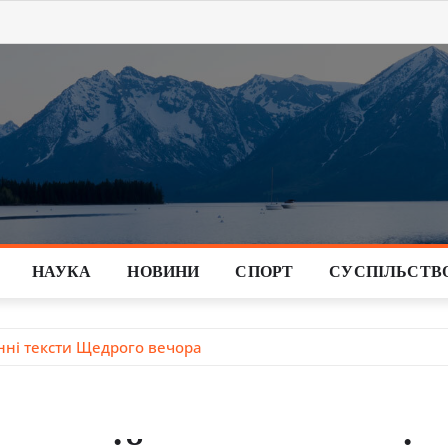
НАУКА
НОВИНИ
СПОРТ
СУСПІЛЬСТВ
инні тексти Щедрого вечора