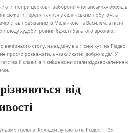
зникли, попри церковні заборони «поганських» обрядів.
ні сюжети перепліталися з селянським побутом, а
чір став пов’язаним із Меланкою та Василем, а пісні
иплоду худоби, роїння бджіл і багатого врожаю.
вечірнього столу, на відміну від пісної куті на Різдво.
 не просто розважати, а «закликати» добро в дім. У
гатства й слави, а пізніше вони стали віддзеркаленням
ами.
різняються від
ивості
фундаментальна. Колядки лунають на Різдво — 25