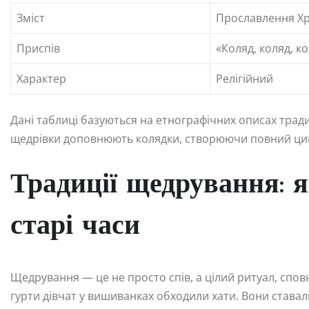
Зміст
Прославлення Х
Приспів
«Коляд, коляд, к
Характер
Релігійний
Дані таблиці базуються на етнографічних описах традиці
щедрівки доповнюють колядки, створюючи повний цик
Традиції щедрування: я
старі часи
Щедрування — це не просто спів, а цілий ритуал, спов
гурти дівчат у вишиванках обходили хати. Вони ставали