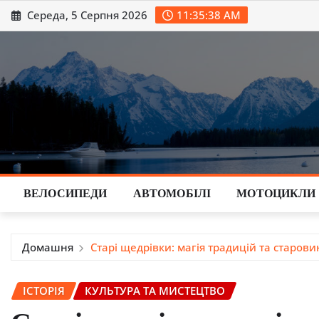
Перейти
Середа, 5 Серпня 2026
11:35:40 AM
до
вмісту
ВЕЛОСИПЕДИ
АВТОМОБІЛІ
МОТОЦИКЛИ
Домашня
Старі щедрівки: магія традицій та старов
ІСТОРІЯ
КУЛЬТУРА ТА МИСТЕЦТВО