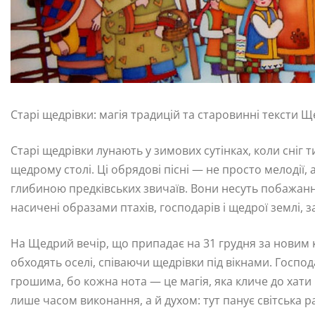
Старі щедрівки: магія традицій та старовинні тексти 
Старі щедрівки лунають у зимових сутінках, коли сніг т
щедрому столі. Ці обрядові пісні — не просто мелодії, а
глибиною предківських звичаїв. Вони несуть побажання 
насичені образами птахів, господарів і щедрої землі, з
На Щедрий вечір, що припадає на 31 грудня за новим к
обходять оселі, співаючи щедрівки під вікнами. Госп
грошима, бо кожна нота — це магія, яка кличе до хати щ
лише часом виконання, а й духом: тут панує світська р