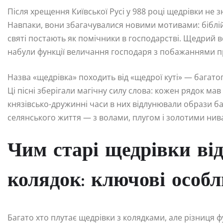
Після хрещення Київської Русі у 988 році щедрівки не 
Навпаки, вони збагачувалися новими мотивами: біблій
святі постають як помічники в господарстві. Щедрий ве
набули функції величання господаря з побажаннями пр
Назва «щедрівка» походить від «щедрої куті» — багатого 
Ці пісні зберігали магічну силу слова: кожен рядок мав
князівсько-дружинні часи в них відлунювали образи ба
селянського життя — з волами, плугом і золотими нив
Чим старі щедрівки від
колядок: ключові особл
Багато хто плутає щедрівки з колядками, але різниця 