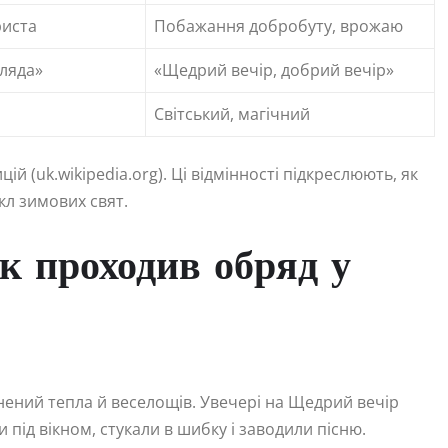
риста
Побажання добробуту, врожаю
оляда»
«Щедрий вечір, добрий вечір»
Світський, магічний
й (uk.wikipedia.org). Ці відмінності підкреслюють, як
л зимових свят.
к проходив обряд у
нений тепла й веселощів. Увечері на Щедрий вечір
 під вікном, стукали в шибку і заводили пісню.