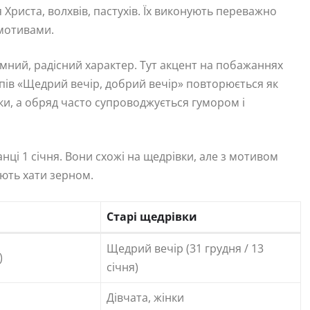
Христа, волхвів, пастухів. Їх виконують переважно
 мотивами.
емний, радісний характер. Тут акцент на побажаннях
спів «Щедрий вечір, добрий вечір» повторюється як
ки, а обряд часто супроводжується гумором і
нці 1 січня. Вони схожі на щедрівки, але з мотивом
ають хати зерном.
Старі щедрівки
Щедрий вечір (31 грудня / 13
)
січня)
Дівчата, жінки