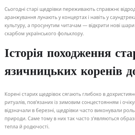
Сьогодні старі щедрівки переживають справжнє відродже
аранжування лунають у концертах і навіть у саундтре
культуру, а просунутим читачам — відкрити нові шари си
скарбом українського фольклору.
Історія походження ста
язичницьких коренів д
Корені старих щедрівок сягають глибоко в дохристиянс
ритуалів, пов’язаних із зимовим сонцестоянням і очіку
відзначали в березні, щедрівки часто виконували рол
природи. Саме тому в них так часто з’являються образ
тепла й родючості.