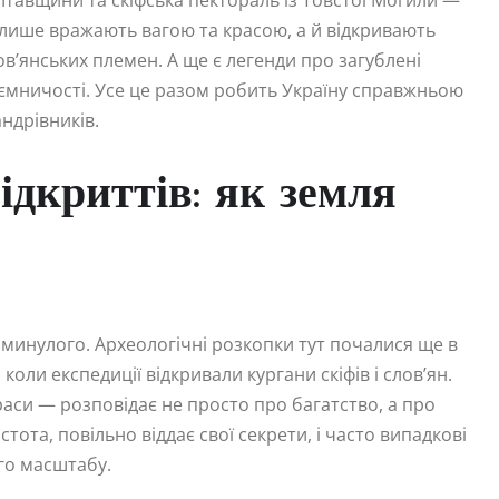
тавщини та скіфська пектораль із Товстої Могили —
 лише вражають вагою та красою, а й відкривають
лов’янських племен. А ще є легенди про загублені
таємничості. Усе це разом робить Україну справжньою
андрівників.
ідкриттів: як земля
я минулого. Археологічні розкопки тут почалися ще в
 коли експедиції відкривали кургани скіфів і слов’ян.
аси — розповідає не просто про багатство, а про
стота, повільно віддає свої секрети, і часто випадкові
ого масштабу.