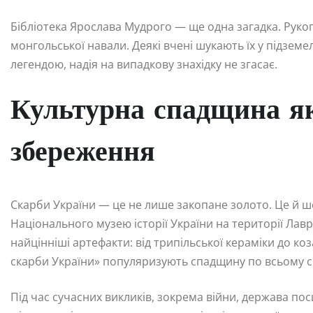
Бібліотека Ярослава Мудрого — ще одна загадка. Рукопис
монгольської навали. Деякі вчені шукають їх у підземе
легендою, надія на випадкову знахідку не згасає.
Культурна спадщина як 
збереження
Скарби України — це не лише закопане золото. Це й ш
Національного музею історії України на території Лавр
найцінніші артефакти: від трипільської кераміки до ко
скарби України» популяризують спадщину по всьому св
Під час сучасних викликів, зокрема війни, держава по