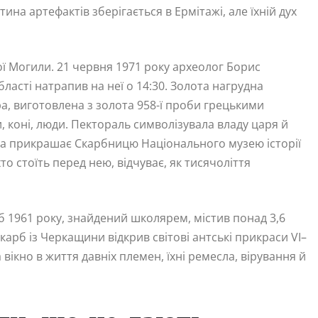
ина артефактів зберігається в Ермітажі, але їхній дух
ої Могили. 21 червня 1971 року археолог Борис
ласті натрапив на неї о 14:30. Золота нагрудна
а, виготовлена з золота 958-ї проби грецькими
, коні, люди. Пектораль символізувала владу царя й
а прикрашає Скарбницю Національного музею історії
то стоїть перед нею, відчуває, як тисячоліття
рб 1961 року, знайдений школярем, містив понад 3,6
скарб із Черкащини відкрив світові антські прикраси VI–
а вікно в життя давніх племен, їхні ремесла, вірування й