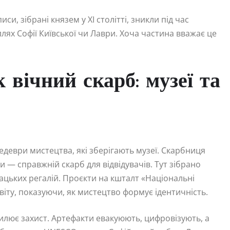
и, зібрані князем у XI столітті, зникли під час
ллях Софії Київської чи Лаври. Хоча частина вважає це
вічний скарб: музеї та
едеври мистецтва, які зберігають музеї. Скарбниця
и — справжній скарб для відвідувачів. Тут зібрано
зацьких регалій. Проєкти на кшталт «Національні
іту, показуючи, як мистецтво формує ідентичність.
силює захист. Артефакти евакуюють, цифровізують, а