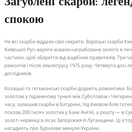
Загублені скарби: леге
спокою
Не всі скарби віддали свої секрети. Варязькі скарби 
Київської Русі варяги ховали награбоване золото в п
частини, щоб зберегти від жадібних правителів. Три ча
ремонтів і після землетрусу 1975 року. Четверта досі
дослідників.
Козацькі та гетьманські скарби додають романтики. Б
золотом у підземному тунелі між Суботовом і Чигирин
часу, залишив скарби в Батурині, під Києвом біля гот
поклав 200 тисяч золотих у банк Англії, а решту — в Су
золоті червінці в лісах Запоріжжя й Луганщини. Ці істо
нагадують про бурхливе минуле України.