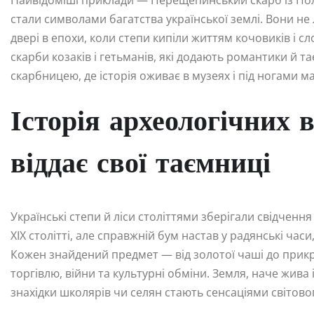
Найвідоміші приклади — Перещепинський скарб із Пол
стали символами багатства української землі. Вони не
двері в епохи, коли степи кипіли життям кочовиків і с
скарби козаків і гетьманів, які додають романтики й 
скарбницею, де історія оживає в музеях і під ногами м
Історія археологічних в
віддає свої таємниці
Українські степи й ліси століттями зберігали свідченн
XIX столітті, але справжній бум настав у радянські часи,
Кожен знайдений предмет — від золотої чаші до прикр
торгівлю, війни та культурні обміни. Земля, наче жива і
знахідки школярів чи селян стають сенсаціями світов