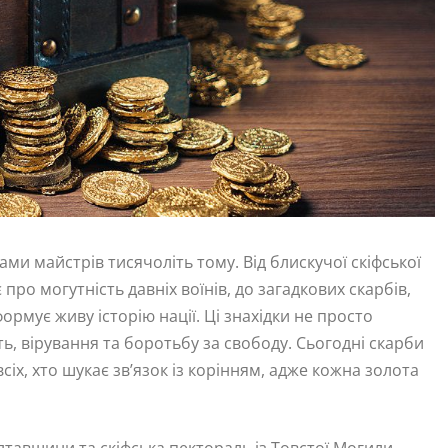
ами майстрів тисячоліть тому. Від блискучої скіфської
про могутність давніх воїнів, до загадкових скарбів,
формує живу історію нації. Ці знахідки не просто
ть, вірування та боротьбу за свободу. Сьогодні скарби
сіх, хто шукає зв’язок із корінням, адже кожна золота