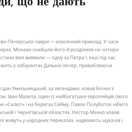
нди, що не дають
Києво-Печерської лаври — класичний приклад. У часи
ечерах. Монахи знайшли його й розділили на чотири
стини вже виявили — одну за Петра I, інші під час
 лежить у лабіринтах Дальніх печер, приваблюючи
огдан Хмельницький, за легендами, ховав бочки з
ом. Іван Мазепа, один із найбагатших європейців свого
елю «Салют» і на берегах Сейму. Павло Полуботок нібито
мській і Чернігівській областях. Нестор Махно ховав
рії живуть у народних переказах, надихають шукачів і