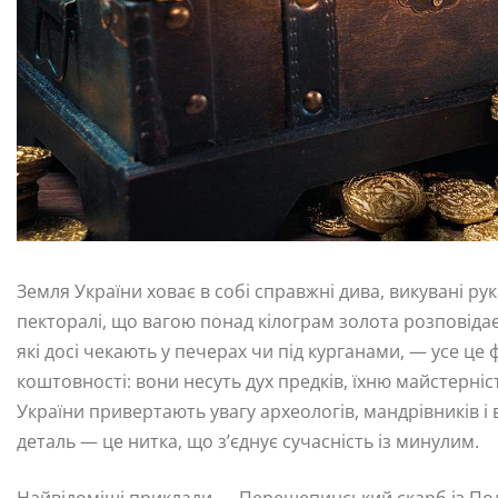
Земля України ховає в собі справжні дива, викувані рук
пекторалі, що вагою понад кілограм золота розповідає 
які досі чекають у печерах чи під курганами, — усе це 
коштовності: вони несуть дух предків, їхню майстерніс
України привертають увагу археологів, мандрівників і в
деталь — це нитка, що з’єднує сучасність із минулим.