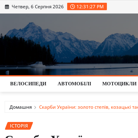
Перейти
Четвер, 6 Серпня 2026
12:31:28 PM
до
вмісту
ВЕЛОСИПЕДИ
АВТОМОБІЛІ
МОТОЦИКЛИ
Домашня
Скарби України: золото степів, козацькі т
ІСТОРІЯ