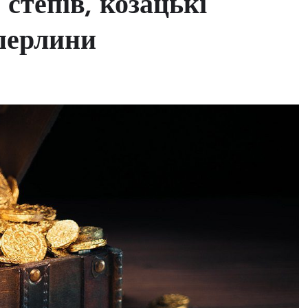
степів, козацькі
 перлини