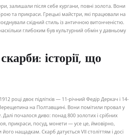
ї ери, залишали після себе кургани, повні золота. Вони
зброю та прикраси. Грецькі майстри, які працювали на
поєднували східний стиль із античною витонченістю.
 наскільки глибоким був культурний обмін у давньому
карби: історії, що
2 році двоє підлітків — 11-річний Федір Деркач і 14-
Перещепина на Полтавщині. Вони помітили провал у
 Далі почалося диво: понад 800 золотих і срібних
оя, прикраси, посуд, монети — усе це, ймовірно,
 його нащадкам. Скарб датується VII століттям і досі