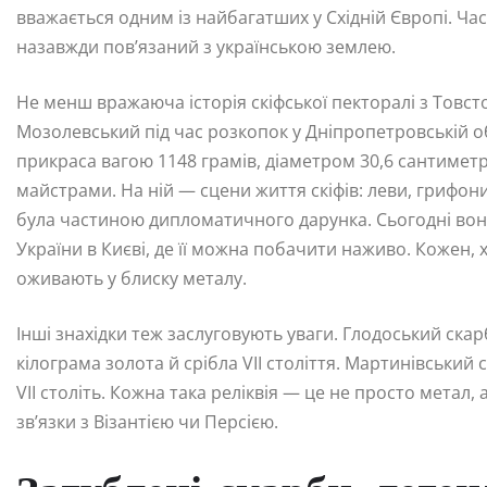
вважається одним із найбагатших у Східній Європі. Част
назавжди пов’язаний з українською землею.
Не менш вражаюча історія скіфської пекторалі з Товст
Мозолевський під час розкопок у Дніпропетровській об
прикраса вагою 1148 грамів, діаметром 30,6 сантиметр
майстрами. На ній — сцени життя скіфів: леви, грифони
була частиною дипломатичного дарунка. Сьогодні вон
України в Києві, де її можна побачити наживо. Кожен, х
оживають у блиску металу.
Інші знахідки теж заслуговують уваги. Глодоський ска
кілограма золота й срібла VII століття. Мартинівський 
VII століть. Кожна така реліквія — це не просто метал, 
зв’язки з Візантією чи Персією.