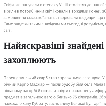
Скіфи, які панували в степах у VII–III століттях до нашо
вірили в потойбічний світ і ховали з вождями коней, 
замовлення скіфської знаті, створювали шедеври, що 
Саме завдяки таким знахідкам ми сьогодні розуміємо,
світі.
Найяскравіші знайдені с
захоплюють
Перещепинський скарб став справжньою легендою. У 191
річний Карпо Маджар — пасли худобу біля села Мала 
піщаному пагорбі й витягли звідти позолочену амфору.
предметів загальною вагою близько 75 кілограмів. Збр
належало хану Кубрату, засновнику Великої Булгарії, чи