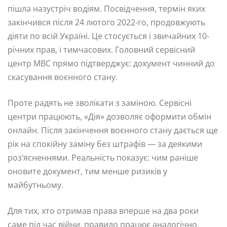
пішла назустріч водіям. Посвідчення, термін яких
закінчився після 24 лютого 2022-го, продовжують
діяти по всій Україні. Це стосується і звичайних 10-
річних прав, і тимчасових. Головний сервісний
центр МВС прямо підтверджує: документ чинний до
скасування воєнного стану.
Проте радять не зволікати з заміною. Сервісні
центри працюють, «Дія» дозволяє оформити обмін
онлайн. Після закінчення воєнного стану дається ще
рік на спокійну заміну без штрафів — за деякими
роз’ясненнями. Реальність показує: чим раніше
оновите документ, тим менше ризиків у
майбутньому.
Для тих, хто отримав права вперше на два роки
саме під час війни, правило працює аналогічно.