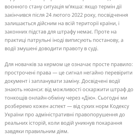
воєнного стану ситуація м’якша: якщо термін дії
закінчився після 24 лютого 2022 року, посвідчення
залишається дійсним на всій території країни, і
законних підстав для штрафу немає. Проте на
практиці патрульні іноді виписують постанову, а
водії змушені доводити правоту в суді.
Для новачків за кермом це означає просте правило:
прострочені права — це сигнал негайно перевірити
документ і запланувати заміну. Досвідчені водії
знають нюанси: від можливості оскаржити штраф до
тонкощів онлайн-обміну через «Дію». Сьогодні ми
розберемо кожен аспект — від сухих норм Кодексу
України про адміністративні правопорушення до
реальних історій, коли водій уникнув покарання
завдяки правильним діям.