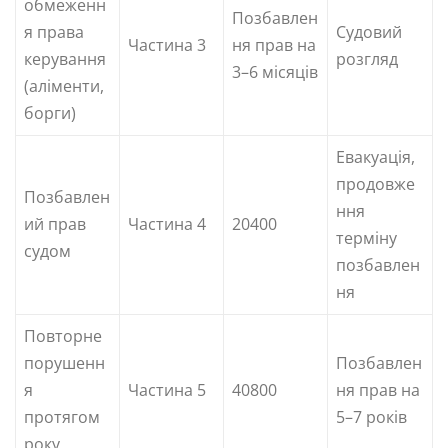
обмеженн
Позбавлен
я права
Судовий
Частина 3
ня прав на
керування
розгляд
3–6 місяців
(аліменти,
борги)
Евакуація,
продовже
Позбавлен
ння
ий прав
Частина 4
20400
терміну
судом
позбавлен
ня
Повторне
порушенн
Позбавлен
я
Частина 5
40800
ня прав на
протягом
5–7 років
року