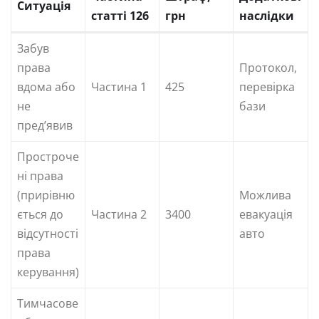
Ситуація
статті 126
грн
наслідки
Забув
права
Протокол,
вдома або
Частина 1
425
перевірка
не
бази
пред’явив
Простроче
ні права
(прирівню
Можлива
ється до
Частина 2
3400
евакуація
відсутності
авто
права
керування)
Тимчасове