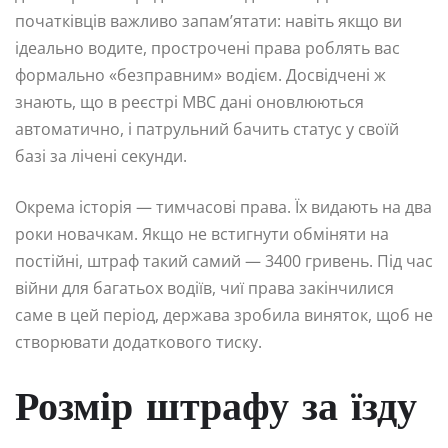
початківців важливо запам’ятати: навіть якщо ви
ідеально водите, прострочені права роблять вас
формально «безправним» водієм. Досвідчені ж
знають, що в реєстрі МВС дані оновлюються
автоматично, і патрульний бачить статус у своїй
базі за лічені секунди.
Окрема історія — тимчасові права. Їх видають на два
роки новачкам. Якщо не встигнути обміняти на
постійні, штраф такий самий — 3400 гривень. Під час
війни для багатьох водіїв, чиї права закінчилися
саме в цей період, держава зробила виняток, щоб не
створювати додаткового тиску.
Розмір штрафу за їзду