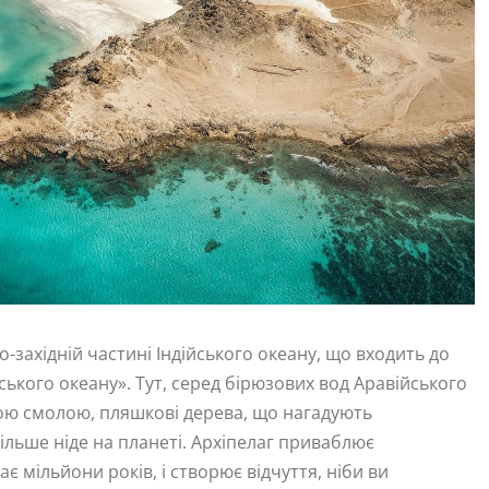
-західній частині Індійського океану, що входить до
ського океану». Тут, серед бірюзових вод Аравійського
ною смолою, пляшкові дерева, що нагадують
 більше ніде на планеті. Архіпелаг приваблює
є мільйони років, і створює відчуття, ніби ви