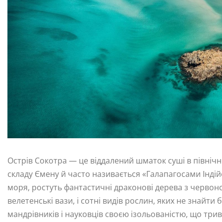
Острів Сокотра — це віддалений шматок суші в північно
складу Ємену й часто називається «Галапагосами Індій
моря, ростуть фантастичні драконові дерева з черво
велетенські вази, і сотні видів рослин, яких не знайти
мандрівників і науковців своєю ізольованістю, що трива