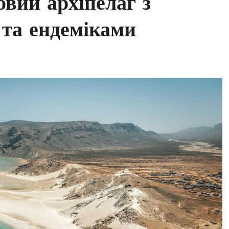
овий архіпелаг з
та ендеміками