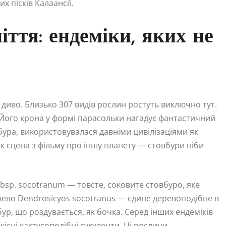
х пісків Калаансії.
іття: ендеміки, яких не
диво. Близько 307 видів рослин ростуть виключно тут.
 Його крона у формі парасольки нагадує фантастичний
бура, використовувалася давніми цивілізаціями як
 як сцена з фільму про іншу планету — стовбури ніби
p. socotranum — товсте, соковите стовбуро, яке
ерево Dendrosicyos socotranus — єдине деревоподібне в
ур, що роздувається, як бочка. Серед інших ендеміків
дкісні кактусоподібні сукуленти. Ці рослини