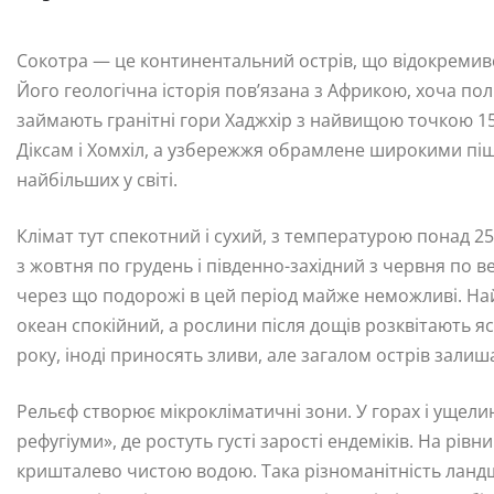
Сокотра — це континентальний острів, що відокремивс
Його геологічна історія пов’язана з Африкою, хоча по
займають гранітні гори Хаджхір з найвищою точкою 1
Діксам і Хомхіл, а узбережжя обрамлене широкими п
найбільших у світі.
Клімат тут спекотний і сухий, з температурою понад 25
з жовтня по грудень і південно-західний з червня по 
через що подорожі в цей період майже неможливі. Най
океан спокійний, а рослини після дощів розквітають я
року, іноді приносять зливи, але загалом острів зали
Рельєф створює мікрокліматичні зони. У горах і ущели
рефугіуми», де ростуть густі зарості ендеміків. На рів
кришталево чистою водою. Така різноманітність лан