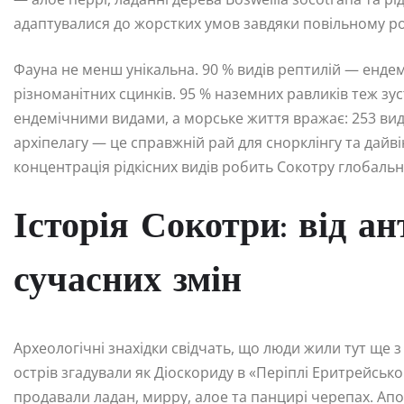
адаптувалися до жорстких умов завдяки повільному р
Фауна не менш унікальна. 90 % видів рептилій — енде
різноманітних сцинків. 95 % наземних равликів теж зус
ендемічними видами, а морське життя вражає: 253 види 
архіпелагу — це справжній рай для снорклінгу та дайві
концентрація рідкісних видів робить Сокотру глобаль
Історія Сокотри: від ан
сучасних змін
Археологічні знахідки свідчать, що люди жили тут ще з 
острів згадували як Діоскориду в «Періплі Еритрейсь
продавали ладан, мирру, алое та панцирі черепах. Ап