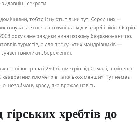
найдавніші секрети.
демічними, тобто існують тільки тут. Серед них —
стовувалася ще в античні часи для фарб і ліків. Острів
2008 року саме завдяки винятковому біорізноманіттю.
товпів туристів, а для просунутих мандрівників —
а сучасні виклики збереження.
кого півострова і 250 кілометрів від Сомалі, архіпелаг
 квадратних кілометрів та кількох менших. Тут немає
ю, незайману красу, яка вражає навіть
д гірських хребтів до