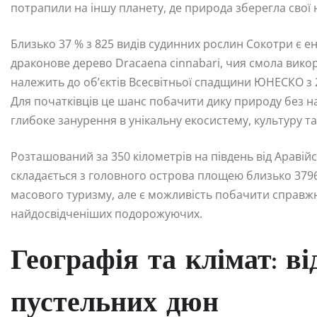
потрапили на іншу планету, де природа зберегла свої 
Близько 37 % з 825 видів судинних рослин Сокотри є ен
драконове дерево Dracaena cinnabari, чия смола викори
належить до об’єктів Всесвітньої спадщини ЮНЕСКО з 
Для початківців це шанс побачити дику природу без на
глибоке занурення в унікальну екосистему, культуру т
Розташований за 350 кілометрів на південь від Аравійсь
складається з головного острова площею близько 3796
масового туризму, але є можливість побачити справжн
найдосвідченіших подорожуючих.
Географія та клімат: ві
пустельних дюн