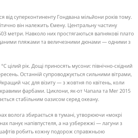
я від суперконтиненту Гондвана мільйони років тому.
літично він належить Ємену. Центральну частину
503 метри. Навколо них простягаються вапнякові плато
іщаними пляжами та величезними дюнами — одними з
 °C цілий рік. Дощі приносять мусони: північно-східний
вересень. Останній супроводжується сильними вітрами,
кращий час для візиту — з жовтня по квітень, коли
скравими фарбами. Циклони, як-от Чапала та Мег 2015
шається стабільним оазисом серед океану.
нах волога збирається в тумані, утворюючи «мокрі
нинах панує напівпустеля, а на узбережжі — лагуни з
дшафтів робить кожну подорож справжньою