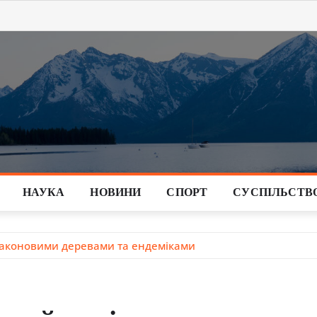
НАУКА
НОВИНИ
СПОРТ
СУСПІЛЬСТВ
драконовими деревами та ендеміками