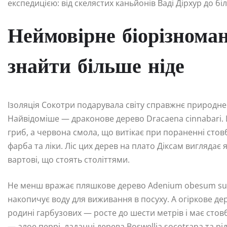
експедицією: від скелястих каньйонів Ваді Дірхур до біли
Неймовірне біорізноман
знайти більше ніде
Ізоляція Сокотри подарувала світу справжнє природне 
Найвідоміше — драконове дерево Dracaena cinnabari.
гриб, а червона смола, що витікає при пораненні стов
фарба та ліки. Ліс цих дерев на плато Діксам виглядає
вартові, що стоять століттями.
Не менш вражає пляшкове дерево Adenium obesum subs
накопичує воду для виживання в посуху. А огіркове д
родині гарбузових — росте до шести метрів і має стовб
— алое перрі, ладанні дерева Boswellia socotrana та рі