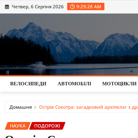
Перейти
Четвер, 6 Серпня 2026
9:29:29 AM
до
вмісту
ВЕЛОСИПЕДИ
АВТОМОБІЛІ
МОТОЦИКЛИ
Домашня
Острів Сокотра: загадковий архіпелаг з 
НАУКА
ПОДОРОЖІ