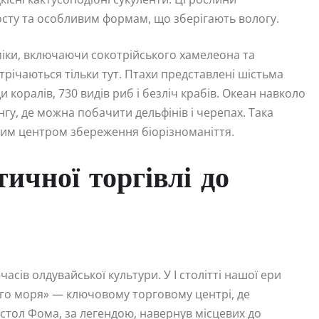
осту та особливим формам, що зберігають вологу.
міки, включаючи сокотрійського хамелеона та
трічаються тільки тут. Птахи представлені шістьма
коралів, 730 видів риб і безліч крабів. Океан навколо
нгу, де можна побачити дельфінів і черепах. Така
ним центром збереження біорізноманіття.
тичної торгівлі до
часів олдувайської культури. У I столітті нашої ери
кого моря» — ключовому торговому центрі, де
остол Фома, за легендою, навернув місцевих до