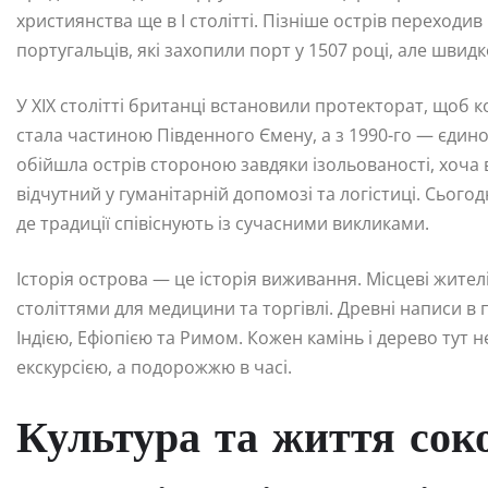
християнства ще в I столітті. Пізніше острів переходив
португальців, які захопили порт у 1507 році, але шви
У XIX столітті британці встановили протекторат, щоб 
стала частиною Південного Ємену, а з 1990-го — єдино
обійшла острів стороною завдяки ізольованості, хоча 
відчутний у гуманітарній допомозі та логістиці. Сьог
де традиції співіснують із сучасними викликами.
Історія острова — це історія виживання. Місцеві жите
століттями для медицини та торгівлі. Древні написи в 
Індією, Ефіопією та Римом. Кожен камінь і дерево тут
екскурсією, а подорожжю в часі.
Культура та життя соко