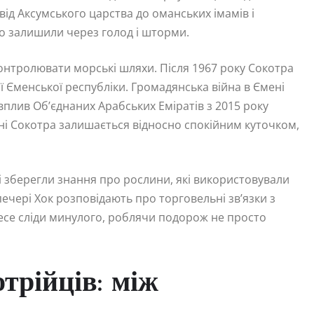
 від Аксумського царства до оманських імамів і
дко залишили через голод і шторми.
контролювати морські шляхи. Після 1967 року Сокотра
ї Єменської республіки. Громадянська війна в Ємені
вплив Об’єднаних Арабських Еміратів з 2015 року
одні Сокотра залишається відносно спокійним куточком,
лі зберегли знання про рослини, які використовували
печері Хок розповідають про торговельні зв’язки з
 несе сліди минулого, роблячи подорож не просто
трійців: між