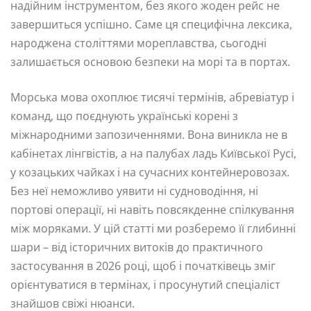
надійним інструментом, без якого жоден рейс не
завершиться успішно. Саме ця специфічна лексика,
народжена століттями мореплавства, сьогодні
залишається основою безпеки на морі та в портах.
Морська мова охоплює тисячі термінів, абревіатур і
команд, що поєднують українські корені з
міжнародними запозиченнями. Вона виникла не в
кабінетах лінгвістів, а на палубах ладь Київської Русі,
у козацьких чайках і на сучасних контейнеровозах.
Без неї неможливо уявити ні судноводіння, ні
портові операції, ні навіть повсякденне спілкування
між моряками. У цій статті ми розберемо її глибинні
шари – від історичних витоків до практичного
застосування в 2026 році, щоб і початківець зміг
орієнтуватися в термінах, і просунутий спеціаліст
знайшов свіжі нюанси.