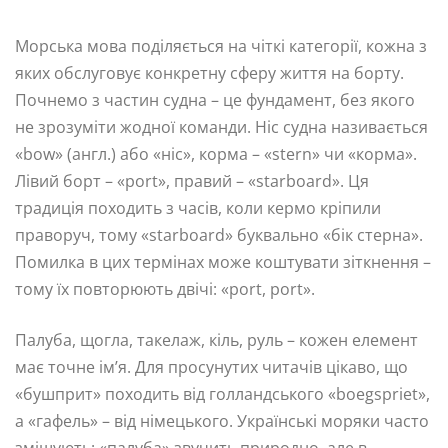
Морська мова поділяється на чіткі категорії, кожна з
яких обслуговує конкретну сферу життя на борту.
Почнемо з частин судна – це фундамент, без якого
не зрозуміти жодної команди. Ніс судна називається
«bow» (англ.) або «ніс», корма – «stern» чи «корма».
Лівий борт – «port», правий – «starboard». Ця
традиція походить з часів, коли кермо кріпили
праворуч, тому «starboard» буквально «бік стерна».
Помилка в цих термінах може коштувати зіткнення –
тому їх повторюють двічі: «port, port».
Палуба, щогла, такелаж, кіль, руль – кожен елемент
має точне ім’я. Для просунутих читачів цікаво, що
«бушприт» походить від голландського «boegspriet»,
а «гафель» – від німецького. Українські моряки часто