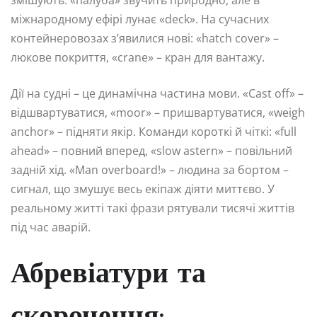
змішують: «палуба» звучить природно, але в
міжнародному ефірі лунає «deck». На сучасних
контейнеровозах з’явилися нові: «hatch cover» –
люкове покриття, «crane» – кран для вантажу.
Дії на судні – це динамічна частина мови. «Cast off» –
відшвартуватися, «moor» – пришвартуватися, «weigh
anchor» – підняти якір. Команди короткі й чіткі: «full
ahead» – повний вперед, «slow astern» – повільний
задній хід. «Man overboard!» – людина за бортом –
сигнал, що змушує весь екіпаж діяти миттєво. У
реальному житті такі фрази рятували тисячі життів
під час аварій.
Абревіатури та