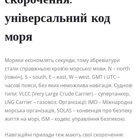
скорочення:
універсальний код
моря
Моряки економлять секунди, тому абревіатури
стали справжньою кров’ю морської мови. N – north
(північ), S – south, E – east, W – west. GMT і UTC –
часові пояси, без яких неможлива навігація. Суднові
типи: VLCC (Very Large Crude Carrier) – супертанкер,
LNG Carrier – газовоз. Організації: IMO – Міжнародна
морська організація, SOLAS – конвенція про безпеку
життя на морі, ISM – кодекс управління безпекою.
Навігаційні прилади теж мають свої скорочення: