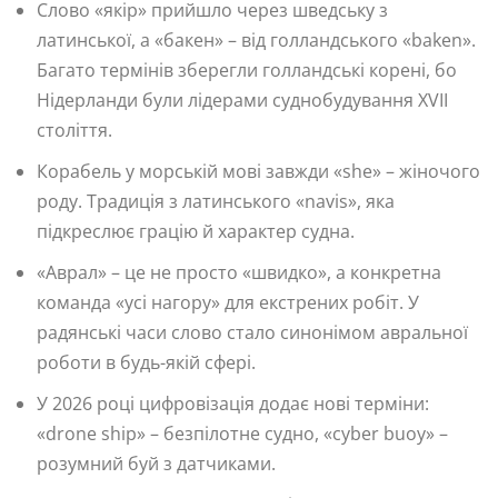
Слово «якір» прийшло через шведську з
латинської, а «бакен» – від голландського «baken».
Багато термінів зберегли голландські корені, бо
Нідерланди були лідерами суднобудування XVII
століття.
Корабель у морській мові завжди «she» – жіночого
роду. Традиція з латинського «navis», яка
підкреслює грацію й характер судна.
«Aврал» – це не просто «швидко», а конкретна
команда «усі нагору» для екстрених робіт. У
радянські часи слово стало синонімом авральної
роботи в будь-якій сфері.
У 2026 році цифровізація додає нові терміни:
«drone ship» – безпілотне судно, «cyber buoy» –
розумний буй з датчиками.