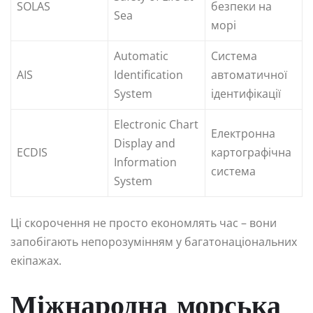
SOLAS
безпеки на
Sea
морі
Automatic
Система
AIS
Identification
автоматичної
System
ідентифікації
Electronic Chart
Електронна
Display and
ECDIS
картографічна
Information
система
System
Ці скорочення не просто економлять час – вони
запобігають непорозумінням у багатонаціональних
екіпажах.
Міжнародна морська