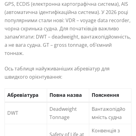
GPS, ECDIS (електронна картографічна система), AIS
(автоматична ідентифікаційна система). У 2026 році
популярними стали нові: VDR – voyage data recorder,
чорна скринька судна. Для початківців важливо
запам’ятати: DWT – deadweight, вантажопідйомність,
а не вага судна. GT – gross tonnage, об’ємний
тоннаж.
Ось таблиця найуживаніших абревіатур для
швидкого орієнтування:
Абревіатура
Повна назва
Пояснення
Deadweight
Вантажопідйо
DWT
Tonnage
мність судна
Конвенція з
Safety of Life at