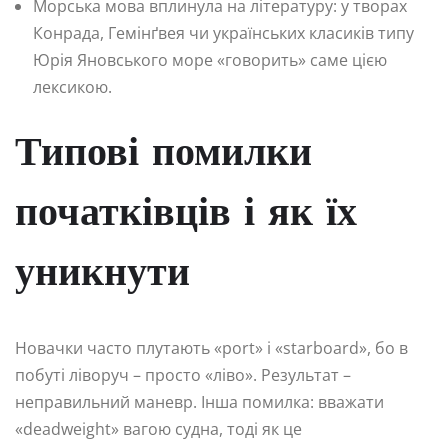
Морська мова вплинула на літературу: у творах
Конрада, Гемінґвея чи українських класиків типу
Юрія Яновського море «говорить» саме цією
лексикою.
Типові помилки
початківців і як їх
уникнути
Новачки часто плутають «port» і «starboard», бо в
побуті ліворуч – просто «ліво». Результат –
неправильний маневр. Інша помилка: вважати
«deadweight» вагою судна, тоді як це