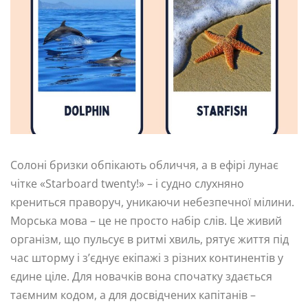
Солоні бризки обпікають обличчя, а в ефірі лунає
чітке «Starboard twenty!» – і судно слухняно
крениться праворуч, уникаючи небезпечної мілини.
Морська мова – це не просто набір слів. Це живий
організм, що пульсує в ритмі хвиль, рятує життя під
час шторму і з’єднує екіпажі з різних континентів у
єдине ціле. Для новачків вона спочатку здається
таємним кодом, а для досвідчених капітанів –