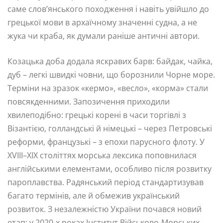
саме слов’янського походження і навіть увійшло до
грецької мови в архаїчному значенні судна, а не
жука чи краба, як думали раніше античні автори.
Козацька доба додала яскравих барв: байдак, чайка,
дуб – легкі швидкі човни, що борознили Чорне море.
Терміни на зразок «кермо», «весло», «корма» стали
повсякденними. Запозичення приходили
хвилеподібно: грецькі корені в часи торгівлі з
Візантією, голландські й німецькі – через Петровські
реформи, французькі – з епохи парусного флоту. У
XVIII–XIX століттях морська лексика поповнилася
англійськими елементами, особливо після розвитку
пароплавства. Радянський період стандартизував
багато термінів, але й обмежив український
розвиток. З незалежністю України почався новий
етап: у 2020-х роках Інститут Військово-Морських