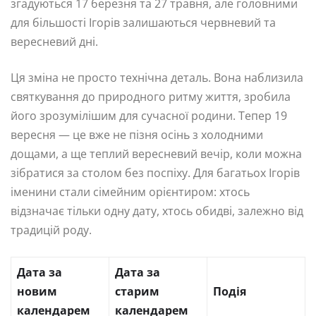
згадуються 17 березня та 27 травня, але головними
для більшості Ігорів залишаються червневий та
вересневий дні.
Ця зміна не просто технічна деталь. Вона наблизила
святкування до природного ритму життя, зробила
його зрозумілішим для сучасної родини. Тепер 19
вересня — це вже не пізня осінь з холодними
дощами, а ще теплий вересневий вечір, коли можна
зібратися за столом без поспіху. Для багатьох Ігорів
іменини стали сімейним орієнтиром: хтось
відзначає тільки одну дату, хтось обидві, залежно від
традицій роду.
Дата за
Дата за
новим
старим
Подія
календарем
календарем