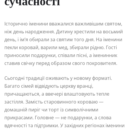
сучасності
Історично іменини вважалися важливішим святом,
ніж день народження. Дитину хрестили на восьмий
день, і ім’я обирали за святим того дня. На іменини
пекли коровай, варили мед, збирали рідню. Гості
приносили подарунки, співали пісні, а іменинник
ставив свічку перед образом свого покровителя.
Сьогодні традиції оживають у новому форматі.
Багато сімей відвідують церкву вранці,
причащаються, а ввечері влаштовують тепле
застілля. Замість старовинного короваю —
домашній пиріг чи торт із символічними
прикрасами. Головне — не подарунки, а слова
вдячності та підтримки. У західних регіонах іменини