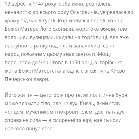
19 вересня 1147 року юрба киян, розпалена
ненавистю до всього роду Ольговичів, увірвалася до
храму під час літургії. Ігор молився перед іконою
Божої Матері. Його схопили, жорстоко вбили, тіло
волочили вулицями, кидали на торговищі. Але вже
наступного ранку над тілом запалилися свічі —
народ побачив у цьому знак святості. Мощі
перенесли до Чернігова в 1150 році, а Ігорівська
ікона Божої Матері стала однією зі святинь Києво-
Печерської лаври.
Його життя — це історія про те, як політична буря
може зламати тіло, але не дух. Князь, який став
ченцем, мучеником і покровителем, досі нагадує:
справжня сила — в смиренні та вірі, навіть коли
навколо панує хаос.