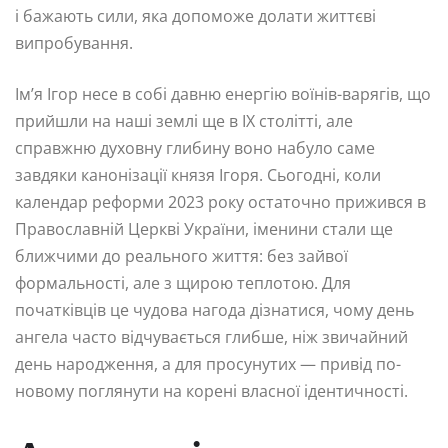
і бажають сили, яка допоможе долати життєві
випробування.
Ім’я Ігор несе в собі давню енергію воїнів-варягів, що
прийшли на наші землі ще в IX столітті, але
справжню духовну глибину воно набуло саме
завдяки канонізації князя Ігоря. Сьогодні, коли
календар реформи 2023 року остаточно прижився в
Православній Церкві України, іменини стали ще
ближчими до реального життя: без зайвої
формальності, але з щирою теплотою. Для
початківців це чудова нагода дізнатися, чому день
ангела часто відчувається глибше, ніж звичайний
день народження, а для просунутих — привід по-
новому поглянути на корені власної ідентичності.