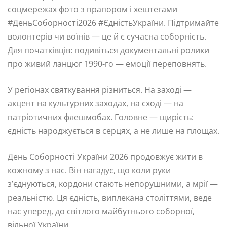
соцмережах фото з прапором і хештегами
#ДеньСоборності2026 #ЄдністьУкраїни. Підтримайте
волонтерів чи воїнів — це й є сучасна соборність.
Для початківців: подивіться документальні ролики
про живий ланцюг 1990-го — емоції переповнять.
У регіонах святкування різниться. На заході —
акцент на культурних заходах, на сході — на
патріотичних флешмобах. Головне — щирість:
єдність народжується в серцях, а не лише на площах.
День Соборності України 2026 продовжує жити в
кожному з нас. Він нагадує, що коли руки
з’єднуються, кордони стають непорушними, а мрії —
реальністю. Ця єдність, виплекана століттями, веде
нас уперед, до світлого майбутнього соборної,
вільної України.