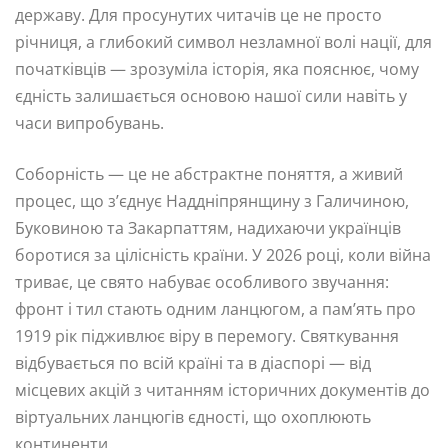
державу. Для просунутих читачів це не просто
річниця, а глибокий символ незламної волі нації, для
початківців — зрозуміла історія, яка пояснює, чому
єдність залишається основою нашої сили навіть у
часи випробувань.
Соборність — це не абстрактне поняття, а живий
процес, що з’єднує Наддніпрянщину з Галичиною,
Буковиною та Закарпаттям, надихаючи українців
боротися за цілісність країни. У 2026 році, коли війна
триває, це свято набуває особливого звучання:
фронт і тил стають одним ланцюгом, а пам’ять про
1919 рік підживлює віру в перемогу. Святкування
відбувається по всій країні та в діаспорі — від
місцевих акцій з читанням історичних документів до
віртуальних ланцюгів єдності, що охоплюють
континенти.