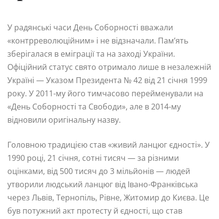
У радянські часи День Соборності вважали
«контрреволюційним» і не відзначали. Пам’ять
зберігалася в еміграції та на заході України.
Офіційний статус свято отримало лише в незалежній
Україні — Указом Президента № 42 від 21 січня 1999
року. У 2011-му його тимчасово перейменували на
«День Соборності та Свободи», але в 2014-му
відновили оригінальну назву.
Головною традицією став «живий ланцюг єдності». У
1990 році, 21 січня, сотні тисяч — за різними
оцінками, від 500 тисяч до 3 мільйонів — людей
утворили людський ланцюг від Івано-Франківська
через Львів, Тернопіль, Рівне, Житомир до Києва. Це
був потужний акт протесту й єдності, що став