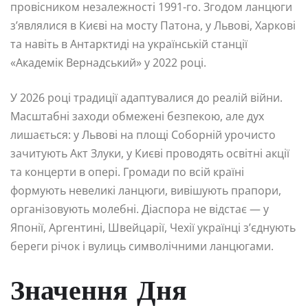
провісником незалежності 1991-го. Згодом ланцюги
з’являлися в Києві на мосту Патона, у Львові, Харкові
та навіть в Антарктиді на українській станції
«Академік Вернадський» у 2022 році.
У 2026 році традиції адаптувалися до реалій війни.
Масштабні заходи обмежені безпекою, але дух
лишається: у Львові на площі Соборній урочисто
зачитують Акт Злуки, у Києві проводять освітні акції
та концерти в опері. Громади по всій країні
формують невеликі ланцюги, вивішують прапори,
організовують молебні. Діаспора не відстає — у
Японії, Аргентині, Швейцарії, Чехії українці з’єднують
береги річок і вулиць символічними ланцюгами.
Значення Дня