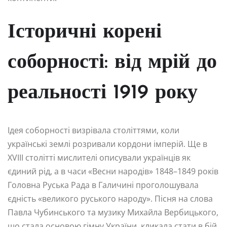
Історичні корені
соборності: від мрій до
реальності 1919 року
Ідея соборності визрівала століттями, коли
українські землі розривали кордони імперій. Ще в
XVIII столітті мислителі описували українців як
єдиний рід, а в часи «Весни народів» 1848–1849 років
Головна Руська Рада в Галичині проголошувала
єдність «великого руського народу». Пісня на слова
Павла Чубинського та музику Михайла Вербицького,
що стала основою гімну України, кликала стати в бій