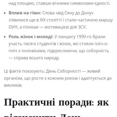
над площею, ставши вічними символами єдності.
Вплив на гімн:
Слова «від Сяну до Дону»
з’явилися ще в XIX столітті і стали частиною маршу
ОУН, а пізніше — мотивацією для ЗСУ.
Роль жінок і молоді:
У ланцюгу 1990-го брали
участь тисячі студентів і жінок, які стояли пліч-о-
пліч з чоловіками, підкреслюючи, що соборність
— справа всього народу.
Ці факти показують: День Соборності — живий
організм, що росте з кожним роком і адаптується до
викликів.
Практичні поради: як