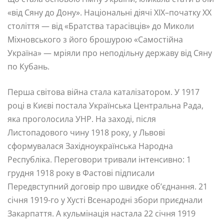
«від Сяну до Дону». Національні діячі XIX–початку XX
століття — від «Братства тарасівців» до Миколи
Міхновського з його брошурою «Самостійна
Україна» — мріяли про неподільну державу від Сяну
по Кубань.
Перша світова війна стала каталізатором. У 1917
році в Києві постала Українська Центральна Рада,
яка проголосила УНР. На заході, після
Листопадового чину 1918 року, у Львові
сформувалася Західноукраїнська Народна
Республіка. Переговори тривали інтенсивно: 1
грудня 1918 року в Фастові підписали
Передвступний договір про швидке об’єднання. 21
січня 1919-го у Хусті Всенародні збори приєднали
Закарпаття. А кульмінація настала 22 січня 1919