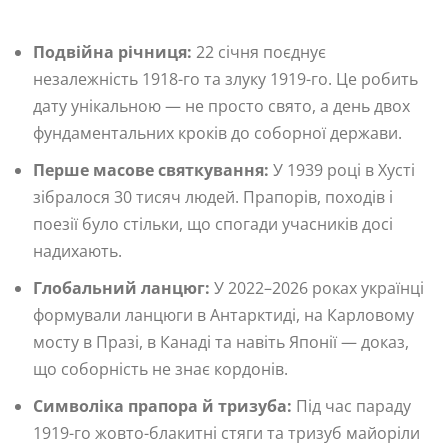
Подвійна річниця:
22 січня поєднує
незалежність 1918-го та злуку 1919-го. Це робить
дату унікальною — не просто свято, а день двох
фундаментальних кроків до соборної держави.
Перше масове святкування:
У 1939 році в Хусті
зібралося 30 тисяч людей. Прапорів, походів і
поезії було стільки, що спогади учасників досі
надихають.
Глобальний ланцюг:
У 2022–2026 роках українці
формували ланцюги в Антарктиді, на Карловому
мосту в Празі, в Канаді та навіть Японії — доказ,
що соборність не знає кордонів.
Символіка прапора й тризуба:
Під час параду
1919-го жовто-блакитні стяги та тризуб майоріли