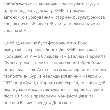
зобов’язується якнайшвидше реалізувати злуку в
одну неподільну державу. ЗУНР отримувала
автономію з урахуванням історичних, культурних та
соціальних особливостей, а межі мала визначити
спільна комісія.
Це об’єднання не було формальністю. Воно
відбувалося в розпал боротьби: ЗУНР воювала з
Польщею, УНР — з більшовиками. Галицька армія та
Січові стрільці стали втіленням єдності зброї. Хоча
повна реалізація Акта не встигла завершитися через
геополітичні бурі, він залишився вічним маяком. У
1939 році в Хусті, в Карпатській Україні, тисячі людей
влаштували масове святкування — перше офіційне
після 1919-го, з прапорами, маніфестаціями та
поезією Василя Ґренджи-Донського.