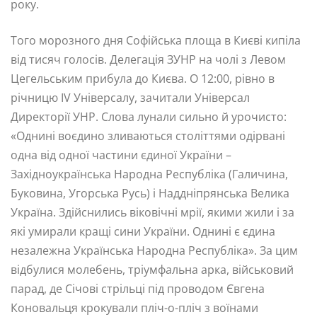
року.
Того морозного дня Софійська площа в Києві кипіла
від тисяч голосів. Делегація ЗУНР на чолі з Левом
Цегельським прибула до Києва. О 12:00, рівно в
річницю IV Універсалу, зачитали Універсал
Директорії УНР. Слова лунали сильно й урочисто:
«Однині воєдино зливаються століттями одірвані
одна від одної частини єдиної України –
Західноукраїнська Народна Республіка (Галичина,
Буковина, Угорська Русь) і Наддніпрянська Велика
Україна. Здійснились віковічні мрії, якими жили і за
які умирали кращі сини України. Однині є єдина
незалежна Українська Народна Республіка». За цим
відбулися молебень, тріумфальна арка, військовий
парад, де Січові стрільці під проводом Євгена
Коновальця крокували пліч-о-пліч з воїнами