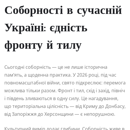
Соборності в сучасній
Україні: єдність
фронту й тилу
Сьогодні соборність — це не лише історична
пам’ять, а щоденна практика. У 2026 році, під час
повномасштабної війни, свято підкреслює: перемога
можлива тільки разом. Фронт і тил, схід і захід, північ
і південь зливаються в одну силу. Це нагадування,
що територіальна цілісність — від Криму до Донбасу,
від Запоріжжя до Херсонщини — є непорушною.
Культурний вимір додає глибини. Соборність живе в