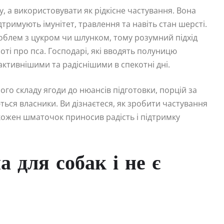
 а використовувати як рідкісне частування. Вона
ідтримують імунітет, травлення та навіть стан шерсті.
блем з цукром чи шлунком, тому розумний підхід
ті про пса. Господарі, які вводять полуницю
активнішими та радіснішими в спекотні дні.
ного складу ягоди до нюансів підготовки, порцій за
ться власники. Ви дізнаєтеся, як зробити частування
ожен шматочок приносив радість і підтримку
 для собак і не є