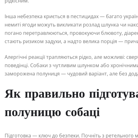
рідкісним.
Інша небезпека криється в пестицидах — багато украї
немиті ягоди можуть викликати розлад шлунка чи накоп
погано перетравлюються, провокуючи блювоту, діарею
стають ризиком задухи, а надто велика порція — прич
Алергічні реакції трапляються рідко, але можливі: све
поведінці. Собаки з чутливим шлунком або хронічним
заморожена полуниця — чудовий варіант, але без дод
Як правильно підготув
полуницю собаці
Підготовка — ключ до безпеки. Почніть з ретельного 