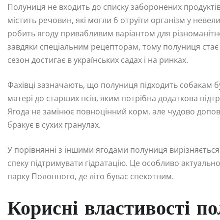
Полуниця не входить до списку заборонених продуктів д
містить речовин, які могли б отруїти організм у невел
робить ягоду привабливим варіантом для різноманітно
завдяки спеціальним рецепторам, тому полуниця стає 
сезон достигає в українських садах і на ринках.
Фахівці зазначають, що полуниця підходить собакам буд
матері до старших псів, яким потрібна додаткова підтр
Ягода не замінює повноцінний корм, але чудово допов
бракує в сухих гранулах.
У порівнянні з іншими ягодами полуниця вирізняєтьс
спеку підтримувати гідратацію. Це особливо актуально 
парку Полонного, де літо буває спекотним.
Корисні властивості по