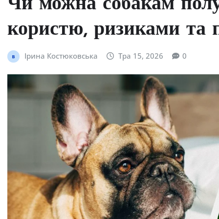
Чи можна собакам полу
користю, ризиками та
Ірина Костюковська
Тра 15, 2026
0