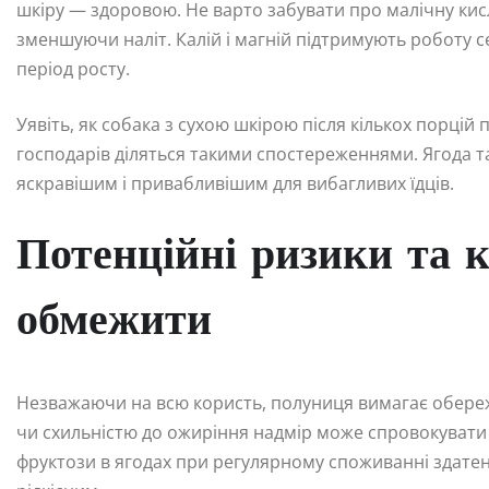
шкіру — здоровою. Не варто забувати про малічну кисл
зменшуючи наліт. Калій і магній підтримують роботу се
період росту.
Уявіть, як собака з сухою шкірою після кількох порц
господарів діляться такими спостереженнями. Ягода т
яскравішим і привабливішим для вибагливих їдців.
Потенційні ризики та 
обмежити
Незважаючи на всю користь, полуниця вимагає обереж
чи схильністю до ожиріння надмір може спровокувати 
фруктози в ягодах при регулярному споживанні здате