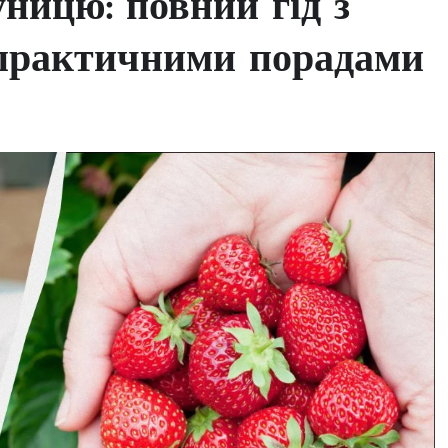
ницю: повний гід з
 практичними порадами