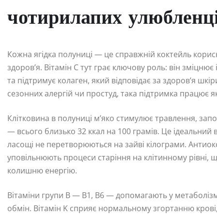
чотирилапих улюбленц
Кожна ягідка полуниці — це справжній коктейль кори
здоров’я. Вітамін C тут грає ключову роль: він зміцню
та підтримує колаген, який відповідає за здоров’я шкіри
сезонних алергій чи простуд, така підтримка працює 
Клітковина в полуниці м’яко стимулює травлення, запоб
— всього близько 32 ккал на 100 грамів. Це ідеальний 
ласощі не перетворюються на зайві кілограми. Антиокс
уповільнюють процеси старіння на клітинному рівні, щ
колишню енергію.
Вітаміни групи B — B1, B6 — допомагають у метаболіз
обмін. Вітамін K сприяє нормальному згортанню крові