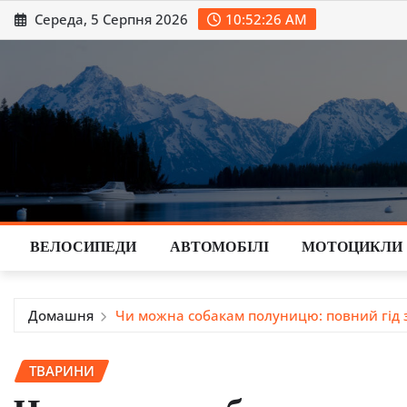
Перейти
Середа, 5 Серпня 2026
10:52:27 AM
до
вмісту
ВЕЛОСИПЕДИ
АВТОМОБІЛІ
МОТОЦИКЛИ
Домашня
Чи можна собакам полуницю: повний гід 
ТВАРИНИ