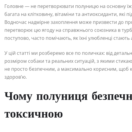
Головне — не перетворювати полуницю на основну їжу,
багата на клітковину, вітаміни та антиоксиданти, які п
Водночас надмірне захоплення може призвести до про
перетворює цю ягоду на справжнього союзника в турбо
поступово, часто помічають, як їхні улюбленці стають 
У цій статті ми розберемо все по поличках: від деталь
розміром собаки та реальних ситуацій, з якими стикаю
не просто безпечним, а максимально корисним, щоб к
здоров’ю.
Чому полуниця безпечна
токсичною