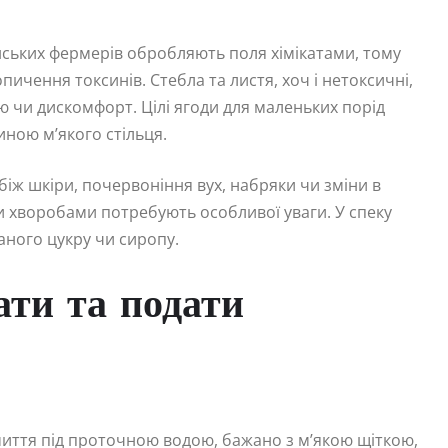
нських фермерів обробляють поля хімікатами, тому
ичення токсинів. Стебла та листя, хоч і нетоксичні,
 чи дискомфорт. Цілі ягоди для маленьких порід
иною м’якого стільця.
рбіж шкіри, почервоніння вух, набряки чи зміни в
и хворобами потребують особливої уваги. У спеку
аного цукру чи сиропу.
ати та подати
миття під проточною водою, бажано з м’якою щіткою,