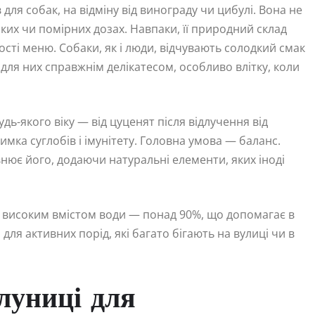
ля собак, на відміну від винограду чи цибулі. Вона не
иких чи помірних дозах. Навпаки, її природний склад
сті меню. Собаки, як і люди, відчувають солодкий смак
для них справжнім делікатесом, особливо влітку, коли
ь-якого віку — від цуценят після відлучення від
имка суглобів і імунітету. Головна умова — баланс.
нює його, додаючи натуральні елементи, яких іноді
я високим вмістом води — понад 90%, що допомагає в
для активних порід, які багато бігають на вулиці чи в
луниці для