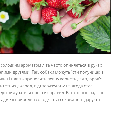
 солодким ароматом літа часто опиняється в руках
лапими друзями. Так, собаки можуть їсти полуницю в
вин і навіть приносить певну користь для здоров’я.
ритетних джерел, підтверджують: ця ягода стає
дотримуватися простих правил. Багато псів радісно
адже її природна солодкість і соковитість дарують