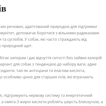
ів
сних речовин, адаптований природою для підтримки
є імунітет, допомагає боротися з вільними радикалами
 та суглобів. У собак, які часто страждають від
як природний щит.
ігає запорам і дає відчуття ситості без зайвих калорій
варіант для собак з тенденцією до набору ваги, адже
иданти, такі як антоціани та елагова кислота,
о особливо цінно для старших псів, які втрачають
мі, підтримують нервову систему та енергетичний
, а омега-3 жирні кислоти роблять шерсть блискучою, а