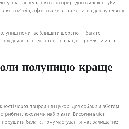
оту: під час жування вона природно відбілює зуби,
рця та м’язів, а фолієва кислота корисна для цуценят у
ій полуниці починає блищати шерстю — багато
акож додає різноманітності в раціон, роблячи його
коли полуницю краще
ності через природний цукор. Для собак з діабетом
стрибки глюкози чи набір ваги. Високий вміст
н порушити баланс, тому частування має залишатися