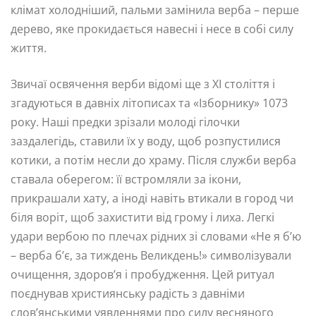
клімат холодніший, пальми замінила верба – перше
дерево, яке прокидається навесні і несе в собі силу
життя.
Звичаї освячення верби відомі ще з XI століття і
згадуються в давніх літописах та «Ізборнику» 1073
року. Наші предки зрізали молоді гілочки
заздалегідь, ставили їх у воду, щоб розпустилися
котики, а потім несли до храму. Після служби верба
ставала оберегом: її встромляли за ікони,
прикрашали хату, а іноді навіть втикали в город чи
біля воріт, щоб захистити від грому і лиха. Легкі
удари вербою по плечах рідних зі словами «Не я б’ю
– верба б’є, за тиждень Великдень!» символізували
очищення, здоров’я і пробудження. Цей ритуал
поєднував християнську радість з давніми
слов’янськими уявленнями про силу весняного