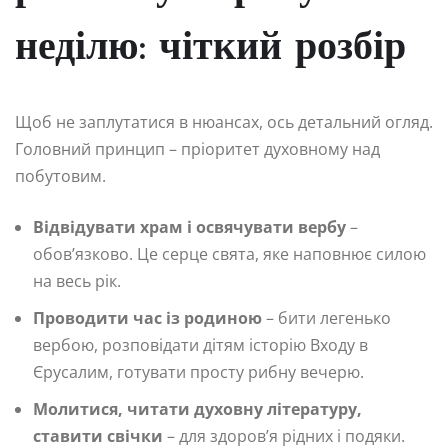
неділю: чіткий розбір
Щоб не заплутатися в нюансах, ось детальний огляд.
Головний принцип – пріоритет духовному над
побутовим.
Відвідувати храм і освячувати вербу
–
обов’язково. Це серце свята, яке наповнює силою
на весь рік.
Проводити час із родиною
– бити легенько
вербою, розповідати дітям історію Входу в
Єрусалим, готувати просту рибну вечерю.
Молитися, читати духовну літературу,
ставити свічки
– для здоров’я рідних і подяки.