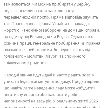
замислюється, чи можна прибирати у Вербну
неділю, особливо коли навколо панує
передвеликодній поспіх. Пряма відповідь звучить
так: Православна Церква України не накладає
жорсткої канонічної заборони на домашні справи,
на відміну від Великодня чи Різдва. Однак важка
фізична праця, генеральне прибирання чи прання
вважаються небажаними, бо відволікають від
головного – молитви, літургії та спокійного
спілкування з родиною.
Народні звичаї йдуть далі й часто радять зовсім
уникати будь-якої метушні по дому. Предки вірили,
що навіть легке наведення ладу може «збудити»
негативну енергію або накликати дрібні
неприємності на весь рік. У реальному житті 2026
року, коли багато хто поєднує роботу, дітей і побут,