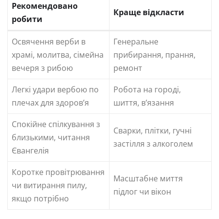
Рекомендовано
Краще відкласти
робити
Освячення верби в
Генеральне
храмі, молитва, сімейна
прибирання, прання,
вечеря з рибою
ремонт
Легкі удари вербою по
Робота на городі,
плечах для здоров’я
шиття, в’язання
Спокійне спілкування з
Сварки, плітки, гучні
близькими, читання
застілля з алкоголем
Євангелія
Коротке провітрювання
Масштабне миття
чи витирання пилу,
підлог чи вікон
якщо потрібно