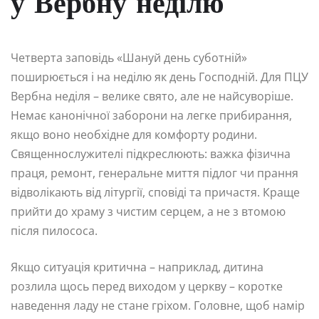
у Вербну неділю
Четверта заповідь «Шануй день суботній»
поширюється і на неділю як день Господній. Для ПЦУ
Вербна неділя – велике свято, але не найсуворіше.
Немає канонічної заборони на легке прибирання,
якщо воно необхідне для комфорту родини.
Священнослужителі підкреслюють: важка фізична
праця, ремонт, генеральне миття підлог чи прання
відволікають від літургії, сповіді та причастя. Краще
прийти до храму з чистим серцем, а не з втомою
після пилососа.
Якщо ситуація критична – наприклад, дитина
розлила щось перед виходом у церкву – коротке
наведення ладу не стане гріхом. Головне, щоб намір