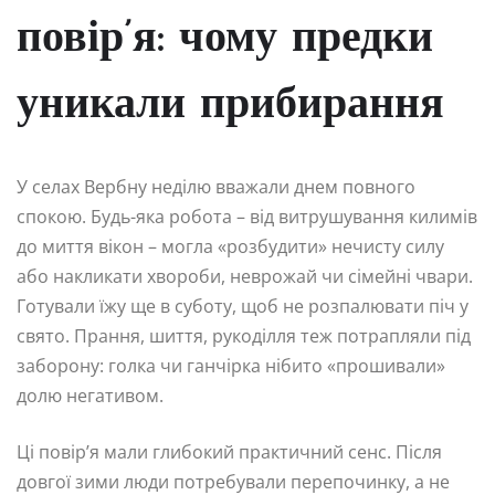
повір’я: чому предки
уникали прибирання
У селах Вербну неділю вважали днем повного
спокою. Будь-яка робота – від витрушування килимів
до миття вікон – могла «розбудити» нечисту силу
або накликати хвороби, неврожай чи сімейні чвари.
Готували їжу ще в суботу, щоб не розпалювати піч у
свято. Прання, шиття, рукоділля теж потрапляли під
заборону: голка чи ганчірка нібито «прошивали»
долю негативом.
Ці повір’я мали глибокий практичний сенс. Після
довгої зими люди потребували перепочинку, а не