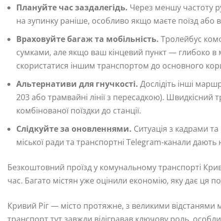
Плануйте час заздалегідь.
Через меншу частоту р
на зупинку раніше, особливо якщо маєте поїзд або в
Враховуйте багаж та мобільність.
Тролейбус комф
сумками, але якщо ваш кінцевий пункт — глибоко в 
скористатися іншим транспортом до основного кор
Альтернативи для гнучкості.
Дослідіть інші маршр
203 або трамвайні лінії з пересадкою). Швидкісний
комбінованої поїздки до станції.
Слідкуйте за оновленнями.
Ситуація з кадрами та
міської ради та транспортні Telegram-канали дають
Безкоштовний проїзд у комунальному транспорті Криво
час. Багато містян уже оцінили економію, яку дає ця по
Кривий Ріг — місто протяжне, з великими відстанями
транспорт тут завжди відігравав ключову роль, особли