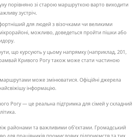
уху порівняно зі старою маршруткою варто виходити
ажливу зустріч.
ортніший для людей з візочками чи великими
мікрорайоні, можливо, доведеться пройти пішки або
идору.
ути, що курсують у цьому напрямку (наприклад, 201,
 трамвай Кривого Рогу також може стати частиною
 маршрутами може змінюватися. Офіційні джерела
 найсвіжішу інформацію.
го Рогу — це реальна підтримка для сімей у складний
літика.
 між районами та важливими об’єктами. Громадський
во для працівників промислових підприємств та тих,