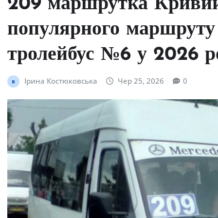
209 маршрутка Кривий 
популярного маршруту 
тролейбус №6 у 2026 р
Ірина Костюковська
Чер 25, 2026
0