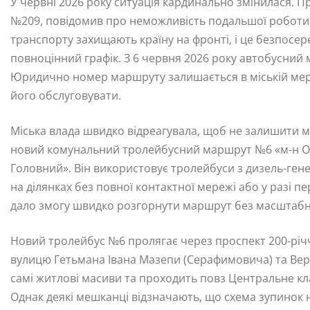
У червні 2026 року ситуація кардинально змінилася. 
№209, повідомив про неможливість подальшої роботи ч
транспорту захищають країну на фронті, і це безпосе
повноцінний графік. З 6 червня 2026 року автобусний
Юридично номер маршруту залишається в міській мере
його обслуговувати.
Міська влада швидко відреагувала, щоб не залишити м
новий комунальний тролейбусний маршрут №6 «м-н О. 
Головний». Він використовує тролейбуси з дизель-ге
на ділянках без повної контактної мережі або у разі 
дало змогу швидко розгорнути маршрут без масштабно
Новий тролейбус №6 пролягає через проспект 200-річч
вулицю Гетьмана Івана Мазепи (Серафимовича) та Верн
самі житлові масиви та проходить повз Центральне к
Однак деякі мешканці відзначають, що схема зупинок