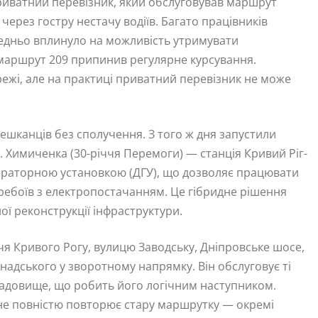
Приватний перевізник, який обслуговував маршрут
ерез гостру нестачу водіїв. Багато працівників
редньо вплинуло на можливість утримувати
 маршрут 209 припинив регулярне курсування.
жі, але на практиці приватний перевізник не може
ешканців без сполучення. З того ж дня запустили
Химиченка (30-річчя Перемоги) — станція Кривий Ріг-
нераторною установкою (ДГУ), що дозволяє працювати
перебоїв з електропостачанням. Це гібридне рішення
ї реконструкції інфраструктури.
я Кривого Рогу, вулицю Заводську, Дніпровське шосе,
адського у зворотному напрямку. Він обслуговує ті
ладовище, що робить його логічним наступником.
 не повністю повторює стару маршрутку — окремі