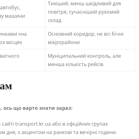
Тихіший, менш шкідливий для
автобус,
повітря, сучасніший рухомий
ану машини
склад
пинками «на
Основний коридор, не всі бічні
ох місцях
мікрорайони
иватного
Муніципальний контроль, але
менша кількість рейсів
рам
 ось що варто знати зараз:
 сайті transport.kr.ua або в офіційних групах
м дня, з акцентом на ранкові та вечірні години.