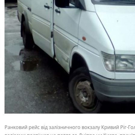
Ранковий рейс від залізничного вокзалу Кривий Ріг-Г