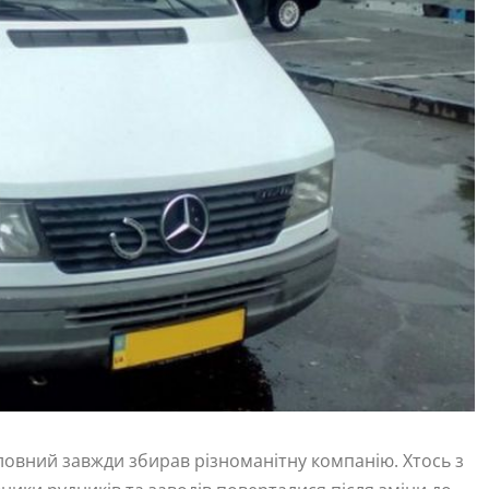
оловний завжди збирав різноманітну компанію. Хтось з