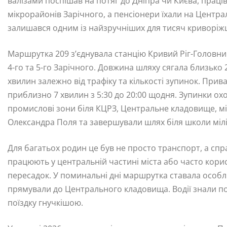
валізами поспішав на потяг до Дніпра чи Києва, праців
мікрорайонів Зарічного, а пенсіонери їхали на Центр
залишався одним із найзручніших для тисяч криворіжців,
Маршрутка 209 з’єднувала станцію Кривий Ріг-Голов
4-го та 5-го Зарічного. Довжина шляху сягала близько 
хвилин залежно від трафіку та кількості зупинок. При
приблизно 7 хвилин з 5:30 до 20:00 щодня. Зупинки о
промислові зони біля КЦРЗ, Центральне кладовище, м
Олександра Поля та завершували шлях біля школи міліц
Для багатьох родин це був не просто транспорт, а спр
працюють у центральній частині міста або часто кори
пересадок. У поминальні дні маршрутка ставала особ
прямували до Центрального кладовища. Водії знали по
поїздку гнучкішою.