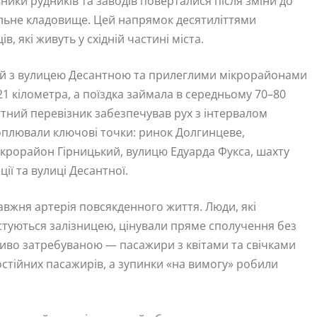
ники рудників та заводів поверталися після зміни до
альне кладовище. Цей напрямок десятиліттями
 які живуть у східній частині міста.
ний з вулицею Десантною та прилеглими мікрорайонами
21 кілометра, а поїздка займала в середньому 70–80
ватний перевізник забезпечував рух з інтервалом
хоплювали ключові точки: ринок Долгинцеве,
ікрорайон Гірницький, вулицю Едуарда Фукса, шахту
ії та вулиці Десантної.
авжня артерія повсякденного життя. Люди, які
стуються залізницею, цінували пряме сполучення без
ливо затребуваною — пасажири з квітами та свічками
стійних пасажирів, а зупинки «на вимогу» робили