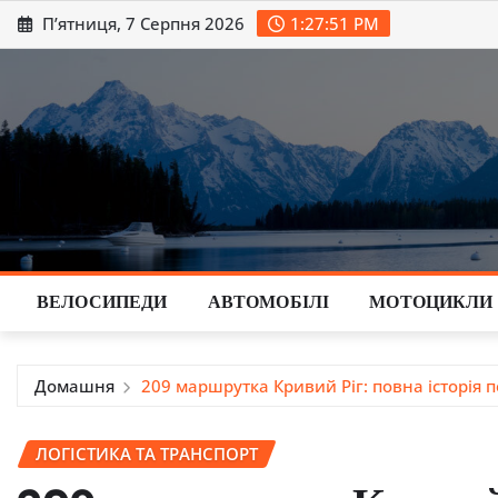
Перейти
П’ятниця, 7 Серпня 2026
1:27:52 PM
до
вмісту
ВЕЛОСИПЕДИ
АВТОМОБІЛІ
МОТОЦИКЛИ
Домашня
209 маршрутка Кривий Ріг: повна історія 
ЛОГІСТИКА ТА ТРАНСПОРТ