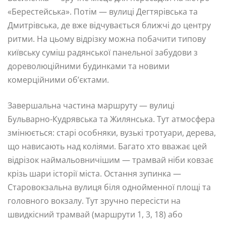
«Берестейська». Потім — вулиці Дегтярівська та
Дмитрівська, де вже відчувається ближчі до центру
ритми. На цьому відрізку можна побачити типову
київську суміш радянської панельної забудови з
дореволюційними будинками та новими
комерційними об’єктами.
Завершальна частина маршруту — вулиці
Бульварно-Кудрявська та Жилянська. Тут атмосфера
змінюється: старі особняки, вузькі тротуари, дерева,
що нависають над коліями. Багато хто вважає цей
відрізок наймальовничішим — трамвай ніби ковзає
крізь шари історії міста. Остання зупинка —
Старовокзальна вулиця біля однойменної площі та
головного вокзалу. Тут зручно пересісти на
швидкісний трамвай (маршрути 1, 3, 18) або