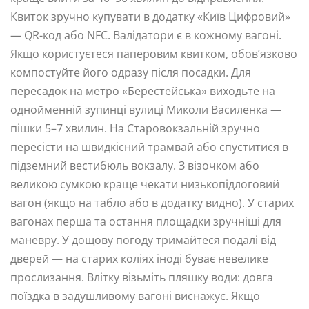
Квиток зручно купувати в додатку «Київ Цифровий»
— QR-код або NFC. Валідатори є в кожному вагоні.
Якщо користуєтеся паперовим квитком, обов’язково
компостуйте його одразу після посадки. Для
пересадок на метро «Берестейська» виходьте на
однойменній зупинці вулиці Миколи Василенка —
пішки 5–7 хвилин. На Старовокзальній зручно
пересісти на швидкісний трамвай або спуститися в
підземний вестибюль вокзалу. З візочком або
великою сумкою краще чекати низькопідлоговий
вагон (якщо на табло або в додатку видно). У старих
вагонах перша та остання площадки зручніші для
маневру. У дощову погоду тримайтеся подалі від
дверей — на старих коліях іноді буває невелике
прослизання. Влітку візьміть пляшку води: довга
поїздка в задушливому вагоні виснажує. Якщо