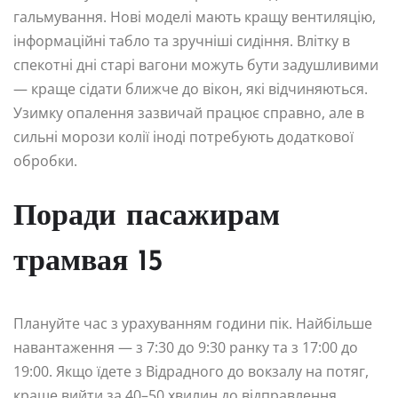
гальмування. Нові моделі мають кращу вентиляцію,
інформаційні табло та зручніші сидіння. Влітку в
спекотні дні старі вагони можуть бути задушливими
— краще сідати ближче до вікон, які відчиняються.
Узимку опалення зазвичай працює справно, але в
сильні морози колії іноді потребують додаткової
обробки.
Поради пасажирам
трамвая 15
Плануйте час з урахуванням години пік. Найбільше
навантаження — з 7:30 до 9:30 ранку та з 17:00 до
19:00. Якщо їдете з Відрадного до вокзалу на потяг,
краще вийти за 40–50 хвилин до відправлення.