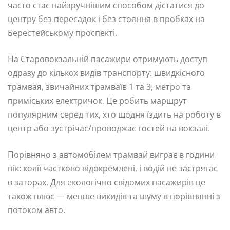
часто стає найзручнішим способом дістатися до
центру без пересадок і без стояння в пробках на
Берестейському проспекті.
На Старовокзальній пасажири отримують доступ
одразу до кількох видів транспорту: швидкісного
трамвая, звичайних трамваїв 1 та 3, метро та
приміських електричок. Це робить маршрут
популярним серед тих, хто щодня їздить на роботу в
центр або зустрічає/проводжає гостей на вокзалі.
Порівняно з автомобілем трамвай виграє в години
пік: колії частково відокремлені, і водій не застрягає
в заторах. Для екологічно свідомих пасажирів це
також плюс — менше викидів та шуму в порівнянні з
потоком авто.