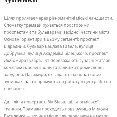
зупинки
Шлях пролягає через різноманітні міські ландшафти.
Спочатку трамвай рухається просторими
проспектами та бульварами західної частини міста.
Основні орієнтири в цьому сегменті: проспект
Відрадний, бульвар Вацлава Гавела, вулиця
Добрузька, вулиця Академіка Білецького, проспект
Любомира Гузара. Тут переважають сучасні житлові
комплекси, зелені зони та залишки промислової
забудови. Пасажири, які сідають на початкових
зупинках, часто прямують на роботу в центр або на
навчання.
Далі лінія повертає в бік більш щільної міської
тканини. Трамвай проходить повз вулицю Миколи
Василенка — зручне місце для пересадки на метро