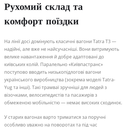
Рухомий склад та
комфорт поїздки
На лінії досі домінують класичні вагони Tatra T3 —
надійні, але вже не найсучасніші. Вони витримують
велике навантаження й добре адаптовані до
київських колій. Паралельно «Київпастранс»
поступово вводить низькопідлогові вагони
українського виробництва (зокрема моделі Tatra-
Yug та інші). Такі трамваї зручніші для людей з
візочками, велосипедистів та пасажирів з
обмеженою мобільністю — немає високих сходинок.
У старих вагонах варто триматися за поручні
особливо уважно на поворотах та під час