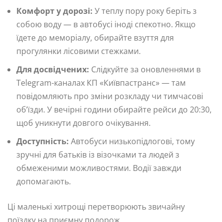
Комфорт у дорозі:
У теплу пору року беріть з
собою воду — в автобусі іноді спекотно. Якщо
їдете до меморіалу, обирайте взуття для
прогулянки лісовими стежками.
Для досвідчених:
Слідкуйте за оновленнями в
Telegram-каналах КП «Київпастранс» — там
повідомляють про зміни розкладу чи тимчасові
об’їзди. У вечірні години обирайте рейси до 20:30,
щоб уникнути довгого очікування.
Доступність:
Автобуси низькопідлогові, тому
зручні для батьків із візочками та людей з
обмеженими можливостями. Водії завжди
допомагають.
Ці маленькі хитрощі перетворюють звичайну
поїздку на приємну подорож.