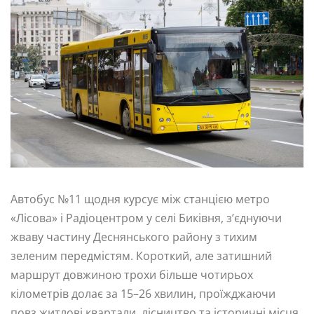
Автобус №11 щодня курсує між станцією метро
«Лісова» і Радіоцентром у селі Биківня, з’єднуючи
жваву частину Деснянського району з тихим
зеленим передмістям. Короткий, але затишний
маршрут довжиною трохи більше чотирьох
кілометрів долає за 15–26 хвилин, проїжджаючи
повз житлові квартали, лісництво та історичні місця.