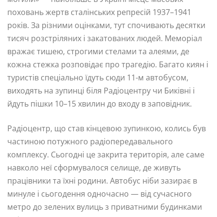
поховань жертв сталінських репресій 1937–1941
років. За різними оцінками, тут спочивають десятки
тисяч розстріляних і закатованих людей. Меморіал
вражає тишею, строгими стелами та алеями, де
кожна стежка розповідає про трагедію. Багато киян і
туристів спеціально їдуть сюди 11-м автобусом,
виходять на зупинці біля Радіоцентру чи Биківні і
йдуть пішки 10–15 хвилин до входу в заповідник.
Радіоцентр, що став кінцевою зупинкою, колись був
частиною потужного радіопередавального
комплексу. Сьогодні це закрита територія, але саме
навколо неї сформувалося селище, де живуть
працівники та їхні родини. Автобус ніби зазирає в
минуле і сьогодення одночасно — від сучасного
метро до зелених вулиць з приватними будинками