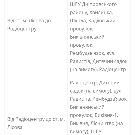
ШЕУ Дніпровського
району, Хвилинка,
Від ст. м. Лісова до
Школа, Кадіївський
Радіоцентру
провулок,
Биківнянський
провулок,
Рембудзв’язок, вул.
Радистів, Дитячий садок
(на вимогу), Радіоцентр
Радіоцентр, Дитячий
садок (на вимогу), вул.
Радистів, Рембудзв’язок,
Биківнянський
провулок, Биківня-1,
Від Радіоцентру до ст. м.
Биківня, Лісництво (на
Лісова
вимогу), ШЕУ