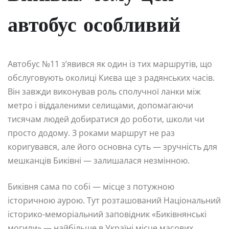
автобус особливий
Автобус №11 з’явився як один із тих маршрутів, що
обслуговують околиці Києва ще з радянських часів.
Він завжди виконував роль сполучної ланки між
метро і віддаленими селищами, допомагаючи
тисячам людей добиратися до роботи, школи чи
просто додому. З роками маршрут не раз
коригувався, але його основна суть — зручність для
мешканців Биківні — залишалася незмінною.
Биківня сама по собі — місце з потужною
історичною аурою. Тут розташований Національний
історико-меморіальний заповідник «Биківнянські
могили» — найбільше в Україні місце масових