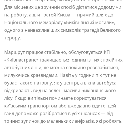
Для місцевих це зручний спосіб дістатися додому чи
на роботу, а для гостей Києва — прямий шлях до
Національного меморіалу «Биківнянські могили»,
одного з найважливіших символів трагедії Великого
терору.
Маршрут працює стабільно, обслуговується КП
«Київпастранс» і залишається одним із тих спокійних
автобусних ліній, де можна спокійно розслабитися,
милуючись краєвидами. Навіть у години пік тут не
буває такого натовпу, як у центрі, а вікна автобуса
відкривають вид на зелені масиви Биківнянського
лісу. Якщо ви тільки починаєте користуватися
київським транспортом або вже давно їздите, цей
гайд допоможе розібратися в усіх нюансах — від
точних зупинок до маленьких лайфхаків, які роблять