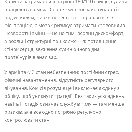
Коли тиск тримається на рівні 180/110 і вище, судини
працюють на межі. Серце змушене качати кров із
надзусиллям, нирки перестають справлятися з
фільтрацією, а мозок ризикує отримати крововилив.
Незворотні зміни — це не тимчасовий дискомфорт,
а реальні структурні пошкодження: потовщення
стінок серця, звуження судин очного дна,
протеїнурія в аналізах.
У армії такий стан небезпечний: постійний стрес,
фізичні навантаження, відсутність регулярного
лікування. Комісія розуміє це і виключає людину з
обліку, щоб уникнути трагедії. Без таких ускладнень
навіть III стадія означає службу в тилу — там менше
ризиків, але все одно потрібно регулярно
контролювати стан.