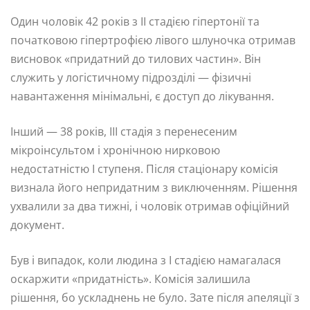
Один чоловік 42 років з II стадією гіпертонії та
початковою гіпертрофією лівого шлуночка отримав
висновок «придатний до тилових частин». Він
служить у логістичному підрозділі — фізичні
навантаження мінімальні, є доступ до лікування.
Інший — 38 років, III стадія з перенесеним
мікроінсультом і хронічною нирковою
недостатністю I ступеня. Після стаціонару комісія
визнала його непридатним з виключенням. Рішення
ухвалили за два тижні, і чоловік отримав офіційний
документ.
Був і випадок, коли людина з I стадією намагалася
оскаржити «придатність». Комісія залишила
рішення, бо ускладнень не було. Зате після апеляції з