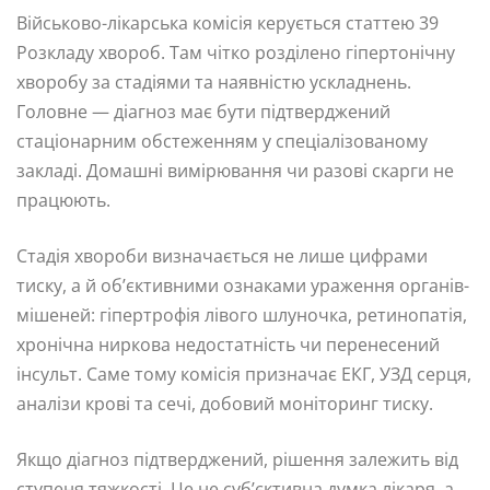
Військово-лікарська комісія керується статтею 39
Розкладу хвороб. Там чітко розділено гіпертонічну
хворобу за стадіями та наявністю ускладнень.
Головне — діагноз має бути підтверджений
стаціонарним обстеженням у спеціалізованому
закладі. Домашні вимірювання чи разові скарги не
працюють.
Стадія хвороби визначається не лише цифрами
тиску, а й об’єктивними ознаками ураження органів-
мішеней: гіпертрофія лівого шлуночка, ретинопатія,
хронічна ниркова недостатність чи перенесений
інсульт. Саме тому комісія призначає ЕКГ, УЗД серця,
аналізи крові та сечі, добовий моніторинг тиску.
Якщо діагноз підтверджений, рішення залежить від
ступеня тяжкості. Це не суб’єктивна думка лікаря, а