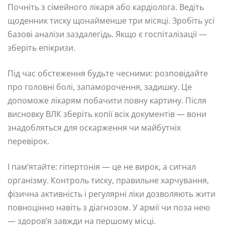
Почніть з сімейного лікаря або кардіолога. Ведіть
щоденник тиску щонайменше три місяці. Зробіть усі
базові аналізи заздалегідь. Якщо є госпіталізації —
зберіть епікризи.
Під час обстеження будьте чесними: розповідайте
про головні болі, запаморочення, задишку. Це
допоможе лікарям побачити повну картину. Після
висновку ВЛК зберіть копії всіх документів — вони
знадобляться для оскарження чи майбутніх
перевірок.
І пам’ятайте: гіпертонія — це не вирок, а сигнал
організму. Контроль тиску, правильне харчування,
фізична активність і регулярні ліки дозволяють жити
повноцінно навіть з діагнозом. У армії чи поза нею
— здоров’я завжди на першому місці.