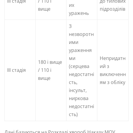
III стадія
/ 110 і
до тилових
их
вище
підрозділів
уражень
З
незворотн
ими
ураження
ми
Непридатн
180 і вище
(серцева
ий з
III стадія
/ 110 і
недостатні
виключенн
вище
сть,
ям з обліку
інсульт,
ниркова
недостатні
сть)
Дані базуються на Розкладі хвороб Наказу МОУ