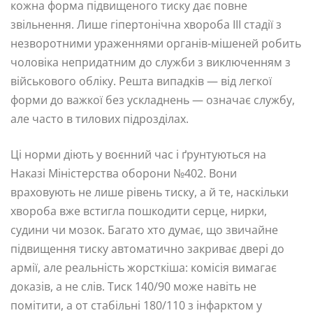
кожна форма підвищеного тиску дає повне
звільнення. Лише гіпертонічна хвороба III стадії з
незворотними ураженнями органів-мішеней робить
чоловіка непридатним до служби з виключенням з
військового обліку. Решта випадків — від легкої
форми до важкої без ускладнень — означає службу,
але часто в тилових підрозділах.
Ці норми діють у воєнний час і ґрунтуються на
Наказі Міністерства оборони №402. Вони
враховують не лише рівень тиску, а й те, наскільки
хвороба вже встигла пошкодити серце, нирки,
судини чи мозок. Багато хто думає, що звичайне
підвищення тиску автоматично закриває двері до
армії, але реальність жорсткіша: комісія вимагає
доказів, а не слів. Тиск 140/90 може навіть не
помітити, а от стабільні 180/110 з інфарктом у