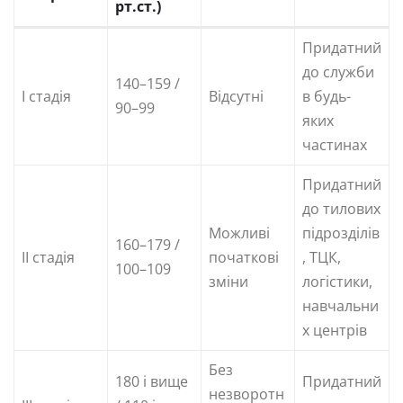
рт.ст.)
Придатний
до служби
140–159 /
I стадія
Відсутні
в будь-
90–99
яких
частинах
Придатний
до тилових
Можливі
підрозділів
160–179 /
II стадія
початкові
, ТЦК,
100–109
зміни
логістики,
навчальни
х центрів
Без
180 і вище
Придатний
незворотн