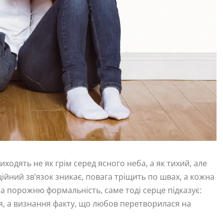
ходять не як грім серед ясного неба, а як тихий, але
йний зв’язок зникає, повага тріщить по швах, а кожна
а порожню формальність, саме тоді серце підказує:
ня, а визнання факту, що любов перетворилася на