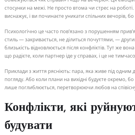
стосунки на межі. Не просто втома чи стрес на роботі
виснажує, і ви починаєте уникати спільних вечорів, б
Психологічно це часто пов’язано з порушенням прив’
стиль — закривається, не ділиться почуттями, — други
близькість відновлюється після конфліктів. Тут же вона 
що радієте, коли партнер іде у справах, і це не тимчас
Приклади з життя рясніють: пара, яка живе під одним д
погляду. Або коли плани на вихідні будуєте окремо, б
лише поглиблюється, перетворюючи любов на співісн
Конфлікти, які руйнуют
будувати