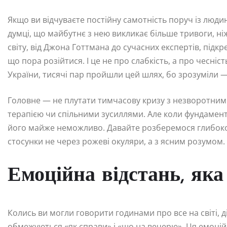
Якщо ви відчуваєте постійну самотність поруч із люд
думці, що майбутнє з нею викликає більше тривоги, ніж
світу, від Джона Готтмана до сучасних експертів, підк
що пора розійтися. І це не про слабкість, а про чесніст
України, тисячі пар пройшли цей шлях, бо зрозуміли 
Головне — не плутати тимчасову кризу з незворотним
терапією чи спільними зусиллями. Але коли фундамент
його майже неможливо. Давайте розберемося глибоко 
стосунки не через рожеві окуляри, а з ясним розумом.
Емоційна відстань, яка
Колись ви могли говорити годинами про все на світі, 
обмежуються «як справи» і «що на вечерю». Ця емоцій