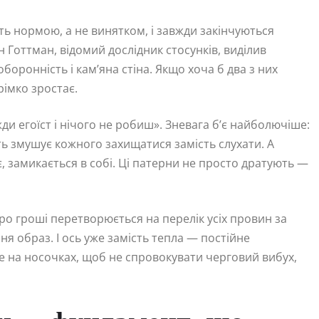
ть нормою, а не винятком, і завжди закінчуються
Готтман, відомий дослідник стосунків, виділив
оронність і кам’яна стіна. Якщо хоча б два з них
рімко зростає.
жди егоїст і нічого не робиш». Зневага б’є найболючіше:
ь змушує кожного захищатися замість слухати. А
, замикається в собі. Ці патерни не просто дратують —
про гроші перетворюється на перелік усіх провин за
я образ. І ось уже замість тепла — постійне
е на носочках, щоб не спровокувати черговий вибух,