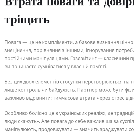
Втрата поваги та дові
тріщить
Повага — це не компліменти, а базове визнання ціннос
знецінення, порівняння з іншими, ігнорування потреб
постійними маніпуляціями. Газлайтинг — класичний при
ви починаєте сумніватися у власній пам’яті.
Без цих двох елементів стосунки перетворюються на по
лише контроль чи байдужість. Партнер може бути фізич
важливо відрізнити: тимчасова втрата через стрес від
Особливо болісно це в українських реаліях, де традиц
люди скажуть». Але повага до себе важливіша за сусп
маніпулюють, продовжувати — значить зраджувати со