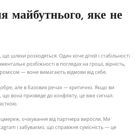
ня майбутнього, яке не
, що шляхи розходяться. Один хоче дітей і стабільності
аментальні розбіжності в поглядах на гроші, вірність,
промісом — вони вимагають відмови від себе.
добре, але в базових речах — критично. Якщо ви
, що вона призведе до конфлікту, це вже сигнал.
асткою.
оцмереж, очікування від партнера виросли. Ми
tagram і забуваємо, що справжня сумісність — це