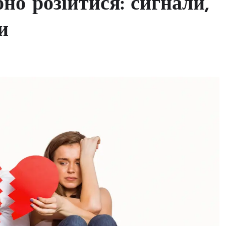
но розійтися: сигнали,
и