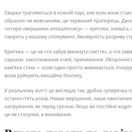
Сварки трапляються в кожній парі, але коли вони стаю
образою чи мовчанням, це червоний прапорець. Джон 
чотири «вершники апокаліпсису» — критика, зневага, об
панують у вашому спілкуванні, ймовірність розриву ст
Критика — це не «ти забув викинути сміття», а «ти зав
сарказм, закотлювання очей, приниження. Оборонніст
кам’яна стіна — коли один просто вимикається, ігнорує
вони руйнують емоційну безпеку.
У реальному житті це виглядає так: дрібна суперечка 
останні п’ять років. Немає вирішення, лише накопиченн
напруження, як перед грозою. Якщо ви постійно ходит
це не стосунки, а виживання.