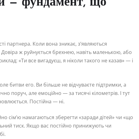
ри — фундамент, що
ті партнера. Коли вона зникає, з’являються
. Довіра ж руйнується брехнею, навіть маленькою, або
клад: «Ти все вигадуєш, я ніколи такого не казав» — і
ле битви его. Ви більше не відчуваєте підтримки, а
но поруч, але емоційно — за тисячі кілометрів. І тут
новлюється. Постійна — ні.
ійно сім’ю намагаються зберегти «заради дітей» чи «що
ільний тиск. Якщо вас постійно принижують чи
бі.