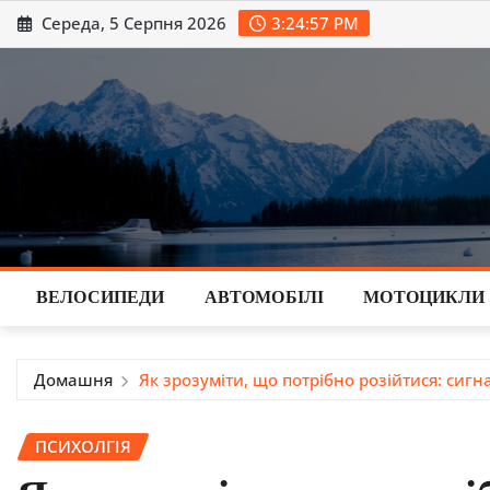
Перейти
Середа, 5 Серпня 2026
3:24:58 PM
до
вмісту
ВЕЛОСИПЕДИ
АВТОМОБІЛІ
МОТОЦИКЛИ
Домашня
Як зрозуміти, що потрібно розійтися: сигн
ПСИХОЛГІЯ