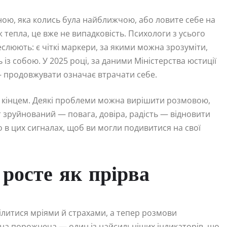
иною, яка колись була найближчою, або ловите себе на
 тепла, це вже не випадковість. Психологи з усього
реслюють: є чіткі маркери, за якими можна зрозуміти,
ь із собою. У 2025 році, за даними Міністерства юстиції
— продовжувати означає втрачати себе.
 кінцем. Деякі проблеми можна вирішити розмовою,
 зруйнований — повага, довіра, радість — відновити
в цих сигналах, щоб ви могли подивитися на свої
 росте як прірва
ділитися мріями й страхами, а тепер розмови
на порожнеча — один із найсильніших індикаторів, що