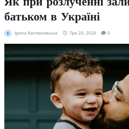
Як при розлученні зал
батьком в Україні
Ірина Костюковська
Тра 20, 2026
0