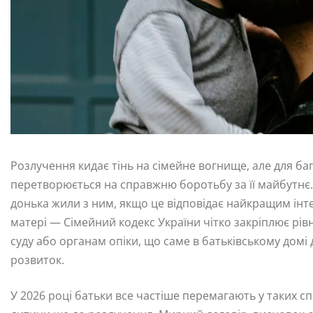
Розлучення кидає тінь на сімейне вогнище, але для ба
перетворюється на справжню боротьбу за її майбутнє.
донька жили з ним, якщо це відповідає найкращим інт
матері — Сімейний кодекс України чітко закріплює рів
суду або органам опіки, що саме в батьківському домі 
розвиток.
У 2026 році батьки все частіше перемагають у таких с