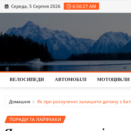
Перейти
Середа, 5 Серпня 2026
6:50:28 AM
до
вмісту
ВЕЛОСИПЕДИ
АВТОМОБІЛІ
МОТОЦИКЛИ
Домашня
Як при розлученні залишити дитину з бат
ПОРАДИ ТА ЛАЙФХАКИ