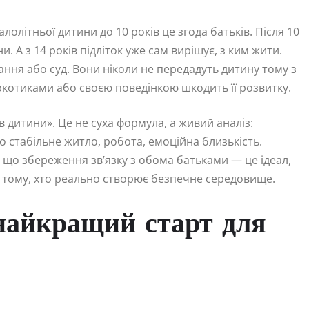
олітньої дитини до 10 років це згода батьків. Після 10
. А з 14 років підліток уже сам вирішує, з ким жити.
ання або суд. Вони ніколи не передадуть дитину тому з
ркотиками або своєю поведінкою шкодить її розвитку.
 дитини». Це не суха формула, а живий аналіз:
о стабільне житло, робота, емоційна близькість.
 що збереження зв’язку з обома батьками — це ідеал,
я тому, хто реально створює безпечне середовище.
найкращий старт для