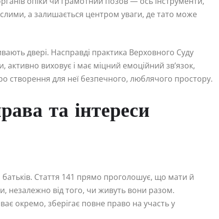
рганів опіки чи грамотний позов — ось інструменти,
ослими, а залишається центром уваги, де тато може
ивають двері. Насправді практика Верховного Суду
, активно виховує і має міцний емоційний зв’язок,
 про створення для неї безпечного, люблячого простору.
права та інтереси
 батьків. Стаття 141 прямо проголошує, що мати й
, незалежно від того, чи живуть вони разом.
ає окремо, зберігає повне право на участь у