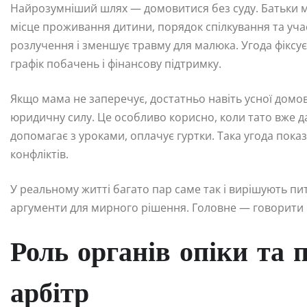
Найрозумніший шлях — домовитися без суду. Батьки м
місце проживання дитини, порядок спілкування та уча
розлучення і зменшує травму для малюка. Угода фіксує
графік побачень і фінансову підтримку.
Якщо мама не заперечує, достатньо навіть усної домо
юридичну силу. Це особливо корисно, коли тато вже да
допомагає з уроками, оплачує гуртки. Така угода показ
конфліктів.
У реальному житті багато пар саме так і вирішують пит
аргументи для мирного рішення. Головне — говорити не
Роль органів опіки та 
арбітр