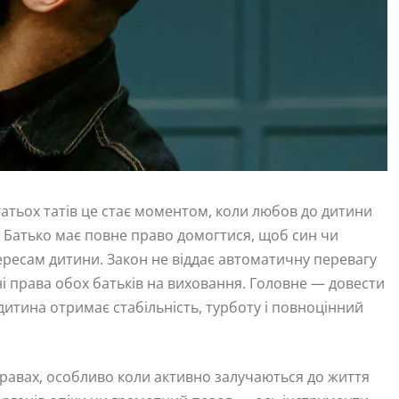
гатьох татів це стає моментом, коли любов до дитини
 Батько має повне право домогтися, щоб син чи
ересам дитини. Закон не віддає автоматичну перевагу
ні права обох батьків на виховання. Головне — довести
дитина отримає стабільність, турботу і повноцінний
правах, особливо коли активно залучаються до життя