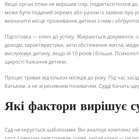
Якщо орган опіки не вирішив спір, подається позов д
може бути поданий окремо або разом із заявою про ро
визначити місце проживання дитини з ним і обґрунтов
Підготовка — ключ до успіху. Збираються документи: 
доходи, характеристики, акти обстеження житла, медич
вислуховує дитину, якщо їй 10 років і більше. Психоло
щирості бажання дитини.
Процес триває від кількох місяців до року. Під час за
батьком, а не агресивним позивачем. Судді бачать щирі
Які фактори вирішує су
Суд не керується шаблонами. Він аналізує комплекс о
тато з перших днів годував, гуляв, читав казки — це по