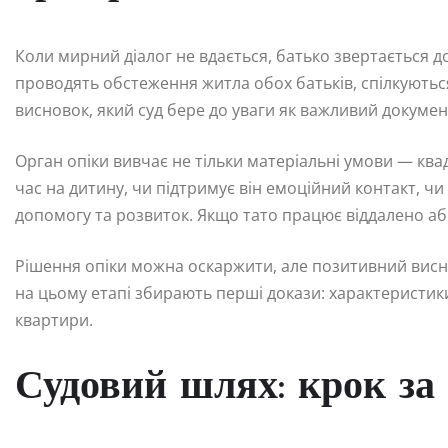
Коли мирний діалог не вдається, батько звертається д
проводять обстеження житла обох батьків, спілкуютьс
висновок, який суд бере до уваги як важливий докумен
Орган опіки вивчає не тільки матеріальні умови — квад
час на дитину, чи підтримує він емоційний контакт, ч
допомогу та розвиток. Якщо тато працює віддалено або
Рішення опіки можна оскаржити, але позитивний висно
на цьому етапі збирають перші докази: характеристики
квартири.
Судовий шлях: крок за