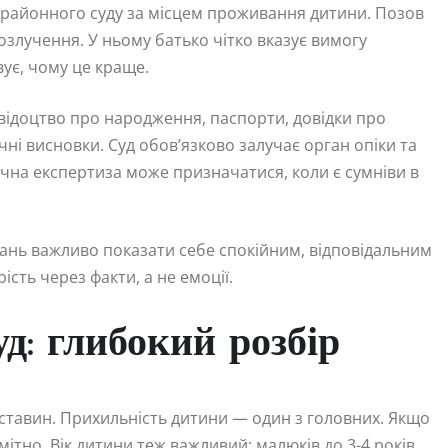
о районного суду за місцем проживання дитини. Позов
злучення. У ньому батько чітко вказує вимогу
ує, чому це краще.
свідоцтво про народження, паспорти, довідки про
ні висновки. Суд обов’язково залучає орган опіки та
гічна експертиза може призначатися, коли є сумніви в
сідань важливо показати себе спокійним, відповідальним
сть через факти, а не емоції.
д: глибокий розбір
бставин. Прихильність дитини — один з головних. Якщо
мітно. Вік дитини теж важливий: малюків до 3-4 років