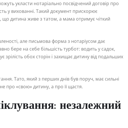
ожуть укласти нотаріально посвідчений договір про
сть у вихованні. Такий документ прискорює
, що дитина живе з татом, а мама отримує чіткий
вленості, але письмова форма з нотаріусом дає
вно бере на себе більшість турбот: водить у садок,
ує зрілість обох сторін і захищає дитину від подальших
ання. Тато, який з перших днів був поруч, має сильні
 про «свою» дитину, а про її щастя.
піклування: незалежний