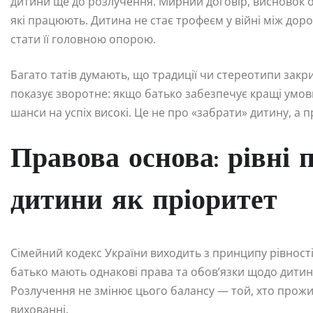
дитини ще до розлучення. Мирний договір, висновок о
які працюють. Дитина не стає трофеєм у війні між дор
стати її головною опорою.
Багато татів думають, що традиції чи стереотипи закр
показує зворотне: якщо батько забезпечує кращі умови
шанси на успіх високі. Це не про «забрати» дитину, а
Правова основа: рівні 
дитини як пріоритет
Сімейний кодекс України виходить з принципу рівності
батько мають однакові права та обов’язки щодо дитини
Розлучення не змінює цього балансу — той, хто прожив
вихованні.