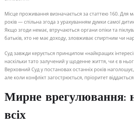
Місце проживання визначається за статтею 160. Для мал
років — спільна згода з урахуванням думки самої дитини
Якщо згоди немає, втручаються органи опіки та піклув
батьків, хто не має доходу, зловживає спиртним чи на
Суд завжди керується принципом «найкращих інтересів
наскільки тато залучений у щоденне життя, чи є в ньог
Верховний Суд у постановах останніх років наголошує,
але коли конфлікт загострюється, пріоритет віддаєтьс
Мирне врегулювання: 
всіх