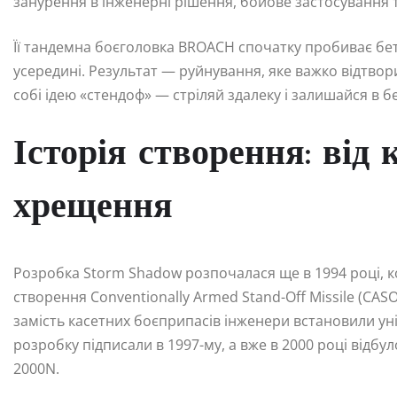
занурення в інженерні рішення, бойове застосування та
Її тандемна боєголовка BROACH спочатку пробиває бет
усередині. Результат — руйнування, яке важко відтво
собі ідею «стендоф» — стріляй здалеку і залишайся в бе
Історія створення: від 
хрещення
Розробка Storm Shadow розпочалася ще в 1994 році, ко
створення Conventionally Armed Stand-Off Missile (CA
замість касетних боєприпасів інженери встановили уні
розробку підписали в 1997-му, а вже в 2000 році відб
2000N.