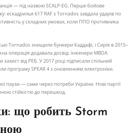
Франція — під назвою SCALP-EG. Перше бойове
аку: ескадрилья 617 RAF з Tornados завдала ударів по
ктивність у складних умовах, коли ППО противника
ійські Tornados знищили бункери Каддафі, і Сирія в 2015–
ожна операція додавала досвід: інженери MBDA
ахист від РЕБ. У 2017 році підписали спільний
или програму SPEAR 4 з оновленням електроніки.
ої паузи — саме через потреби України. Нові партії
еною стійкістю до перешкод.
ки: що робить Storm
вною