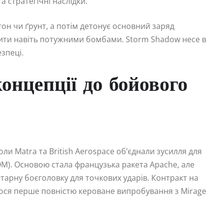
 стратегічні наслідки.
он чи ґрунт, а потім детонує основний заряд
рити навіть потужними бомбами. Storm Shadow несе в
зпеці.
концепції до бойового
ли Matra та British Aerospace об’єднали зусилля для
SOM). Основою стала французька ракета Apache, але
тарну боєголовку для точкових ударів. Контракт на
улося перше повністю кероване випробування з Mirage