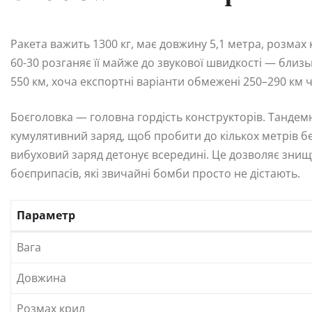
Ракета важить 1300 кг, має довжину 5,1 метра, розмах
60-30 розганяє її майже до звукової швидкості — близьк
550 км, хоча експортні варіанти обмежені 250–290 км 
Боєголовка — головна гордість конструкторів. Танде
кумулятивний заряд, щоб пробити до кількох метрів бе
вибуховий заряд детонує всередині. Це дозволяє знищу
боєприпасів, які звичайні бомби просто не дістають.
Параметр
Вага
Довжина
Розмах крил