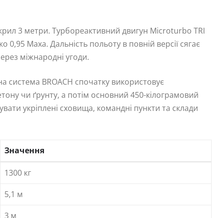
 крил 3 метри. Турбореактивний двигун Microturbo TRI
о 0,95 Маха. Дальність польоту в повній версії сягає
через міжнародні угоди.
мна система BROACH спочатку використовує
тону чи ґрунту, а потім основний 450-кілограмовий
вати укріплені сховища, командні пункти та склади
Значення
1300 кг
5,1 м
3 м