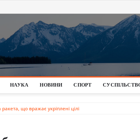
НАУКА
НОВИНИ
СПОРТ
СУСПІЛЬСТВ
ракета, що вражає укріплені цілі