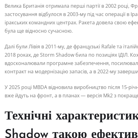
Велика Британія отримала перші партії в 2002 році, 
застосування відбулося в 2003-му під час операції в Ір
іракських командних центрах. Ракета довела свою ефе
була ще відносно сучасною.
Далі були Лівія в 2011-му, де французькі Rafale та італ
2018 роках, де Storm Shadow била по позиціях ІДІЛ. К
вдосконалювали програмне забезпечення, посилювали з
контракт на модернізацію запасів, а в 2022-му заверш
У 2025 році MBDA відновила виробництво після 15-річн
вже йдуть на фронт, а в планах — версія Mk2 з покращ
Технічні характеристи
Shadow такою ефекти