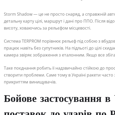
Storm Shadow — це не просто снаряд, а справжній ав
детальну карту цілі, маршрут і дані про ППО. Після ві
висоту, ховаючись за рельєфом місцевості.
Система TERPROM порівнює рельєф під собою з вбудова
працює навіть без супутників. На підльоті до цілі ски
камера звіряє зображення з еталонним. Якщо все збіга
Таке поєднання робить її надзвичайно стійкою до прост
створити проблеми. Саме тому в Україні ракети часто
прикриттям винищувачів.
Бойове застосування в 
поставок до ударів по Р