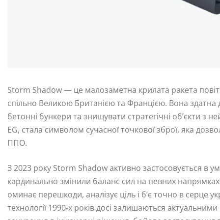
Storm Shadow — це малозаметна крилата ракета повіт
спільно Великою Британією та Францією. Вона здатна д
бетонні бункери та знищувати стратегічні об’єкти з не
EG, стала символом сучасної точкової зброї, яка дозво
ППО.
З 2023 року Storm Shadow активно застосовується в умо
кардинально змінили баланс сил на певних напрямках.
оминає перешкоди, аналізує ціль і б’є точно в серце ук
технології 1990-х років досі залишаються актуальними 