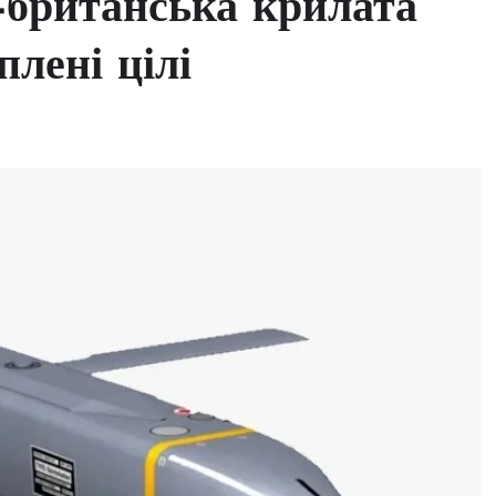
-британська крилата
плені цілі