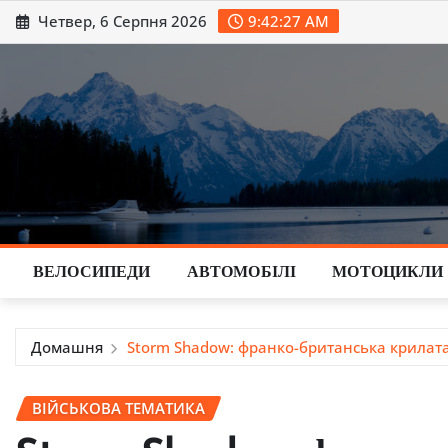
Перейти
Четвер, 6 Серпня 2026
9:42:28 AM
до
вмісту
ВЕЛОСИПЕДИ
АВТОМОБІЛІ
МОТОЦИКЛИ
Домашня
Storm Shadow: франко-британська крилата 
ВІЙСЬКОВА ТЕМАТИКА