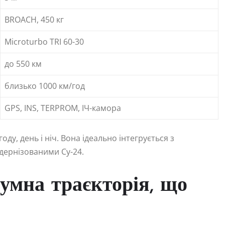
BROACH, 450 кг
Microturbo TRI 60-30
до 550 км
близько 1000 км/год
GPS, INS, TERPROM, ІЧ-камора
ду, день і ніч. Вона ідеально інтегрується з
модернізованими Су-24.
умна траєкторія, що