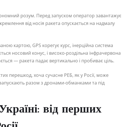
тономний розум. Перед запуском оператор завантажує
докремлення від носія ракета опускається на надмалу
ною картою, GPS корегує курс, інерційна система
дається носовий конус, і високо-роздільна інфрачервона
ється — ракета падає вертикально і пробиває ціль.
их перешкод, хоча сучасне РЕБ, як у Росії, може
 запускають разом з дронами-обманками та під
Україні: від перших
осії