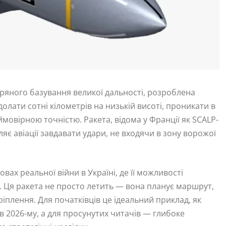
ряного базування великої дальності, розроблена
олати сотні кілометрів на низькій висоті, проникати в
ймовірною точністю. Ракета, відома у Франції як SCALP-
ляє авіації завдавати удари, не входячи в зону ворожої
вах реальної війни в Україні, де її можливості
 Ця ракета не просто летить — вона планує маршрут,
ріплення. Для початківців це ідеальний приклад, як
в 2026-му, а для просунутих читачів — глибоке