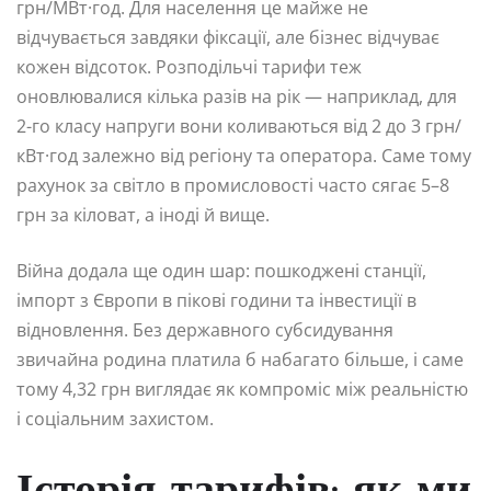
грн/МВт·год. Для населення це майже не
відчувається завдяки фіксації, але бізнес відчуває
кожен відсоток. Розподільчі тарифи теж
оновлювалися кілька разів на рік — наприклад, для
2-го класу напруги вони коливаються від 2 до 3 грн/
кВт·год залежно від регіону та оператора. Саме тому
рахунок за світло в промисловості часто сягає 5–8
грн за кіловат, а іноді й вище.
Війна додала ще один шар: пошкоджені станції,
імпорт з Європи в пікові години та інвестиції в
відновлення. Без державного субсидування
звичайна родина платила б набагато більше, і саме
тому 4,32 грн виглядає як компроміс між реальністю
і соціальним захистом.