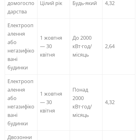
домогоспо
Цілий рік
Будь-який
4,32
дарства
Електрооп
алення
1 жовтня
До 2000
або
— 30
кВт·год/
2,64
негазифіко
квітня
місяць
вані
будинки
Електрооп
алення
Понад
1 жовтня
або
2000
— 30
4,32
негазифіко
кВт·год/
квітня
вані
місяць
будинки
Двозонни