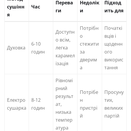
Перева
Недолік
Підход
сушінн
Час
ги
и
ить для
я
Потрібн
Початкі
Доступн
о
вців і
о всім,
6-10
стежити
щоденн
Духовка
легка
годин
за
ого
карамел
дверим
викорис
ізація
а
тання
Рівномі
рний
Потрібе
Просуну
результ
Електро
8-12
н
тих,
ат,
сушарка
годин
пристрі
великих
низька
й
партій
темпер
атура