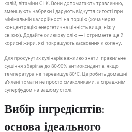
калій, вітаміни C і K. Вони допомагають травленню,
зменшують набряки і дарують відчуття ситості при
мінімальній калорійності на порцію (хоча через
концентрацію енергетична цінність вища, ніж у
свіжих). Додайте оливкову олію — і отримаєте ще й
корисні жири, які покращують засвоєння лікопену.
Для просунутих кулінарів важливо знати: правильне
сушіння зберігає до 80-90% антиоксидантів, якщо
температура не перевищує 80°C. Це робить домашні
в’ялені томати не просто смаколиками, а справжнім
суперфудом на вашому столі.
Вибір інгредієнтів:
основа ідеального