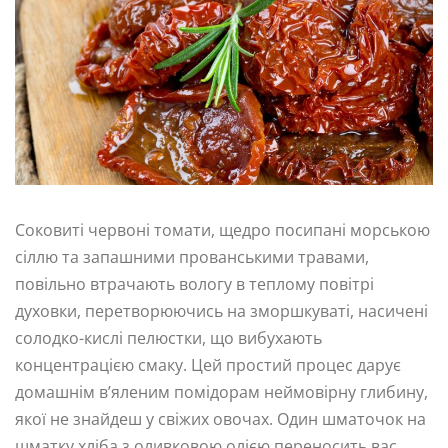
Соковиті червоні томати, щедро посипані морською
сіллю та запашними прованськими травами,
повільно втрачають вологу в теплому повітрі
духовки, перетворюючись на зморшкуваті, насичені
солодко-кислі пелюстки, що вибухають
концентрацією смаку. Цей простий процес дарує
домашнім в’яленим помідорам неймовірну глибину,
якої не знайдеш у свіжих овочах. Один шматочок на
шматку хліба з оливковою олією переносить вас