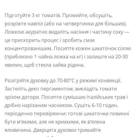
Підготуйте 3 кг томатів. Промийте, обсушіть,
розріжте навпіл (або на четвертинки для більших).
Ложкою акуратно видаліть насіння і частину соку —
це прискорить процес і зробить смак
концентрованішим. Посипте кожен шматочок сіллю
(приблизно 1 чайна ложка на кг) і залиште на 20-30
хвилин, щоб стекла зайва рідина.
Розігрійте духовку до 70-80°C у режимі конвекції.
Застеліть деко пергаментом, викладіть томати
зрізом догори. Посипте сумішшю італійських трав і
дрібно нарізаним часником. Сушіть 6-10 годин,
періодично перевіряючи: готові шматочки повинні
бути м’якими, але не крихкими, як в’ялена
яловичина. Дверцята духовки тримайте