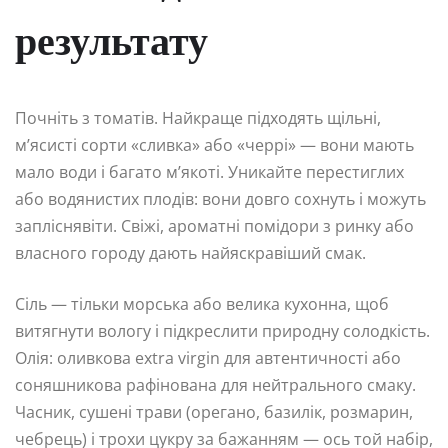
результату
Почніть з томатів. Найкраще підходять щільні,
м’ясисті сорти «сливка» або «черрі» — вони мають
мало води і багато м’якоті. Уникайте перестиглих
або водянистих плодів: вони довго сохнуть і можуть
запліснявіти. Свіжі, ароматні помідори з ринку або
власного городу дають найяскравіший смак.
Сіль — тільки морська або велика кухонна, щоб
витягнути вологу і підкреслити природну солодкість.
Олія: оливкова extra virgin для автентичності або
соняшникова рафінована для нейтрального смаку.
Часник, сушені трави (орегано, базилік, розмарин,
чебрець) і трохи цукру за бажанням — ось той набір,