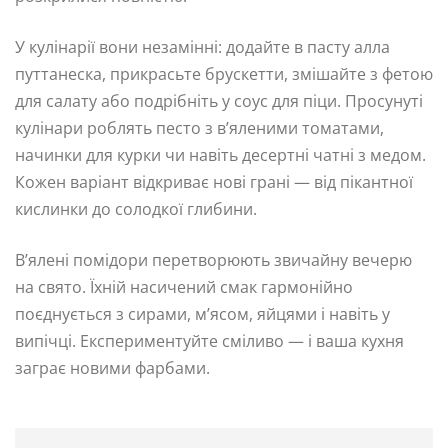
У кулінарії вони незамінні: додайте в пасту алла
путтанеска, прикрасьте брускетти, змішайте з фетою
для салату або подрібніть у соус для піци. Просунуті
кулінари роблять песто з в’яленими томатами,
начинки для курки чи навіть десертні чатні з медом.
Кожен варіант відкриває нові грані — від пікантної
кислинки до солодкої глибини.
В’ялені помідори перетворюють звичайну вечерю
на свято. Їхній насичений смак гармонійно
поєднується з сирами, м’ясом, яйцями і навіть у
випічці. Експериментуйте сміливо — і ваша кухня
заграє новими фарбами.