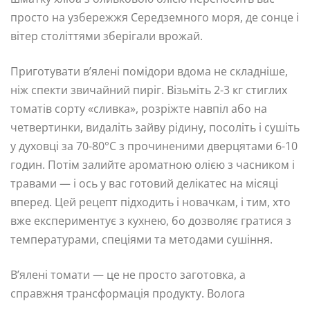
просто на узбережжя Середземного моря, де сонце і
вітер століттями зберігали врожай.
Приготувати в’ялені помідори вдома не складніше,
ніж спекти звичайний пиріг. Візьміть 2-3 кг стиглих
томатів сорту «сливка», розріжте навпіл або на
четвертинки, видаліть зайву рідину, посоліть і сушіть
у духовці за 70-80°C з прочиненими дверцятами 6-10
годин. Потім залийте ароматною олією з часником і
травами — і ось у вас готовий делікатес на місяці
вперед. Цей рецепт підходить і новачкам, і тим, хто
вже експериментує з кухнею, бо дозволяє гратися з
температурами, спеціями та методами сушіння.
В’ялені томати — це не просто заготовка, а
справжня трансформація продукту. Волога