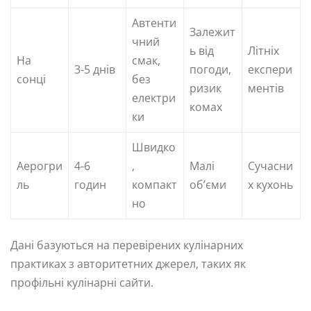
Автенти
Залежит
чний
ь від
Літніх
На
смак,
3-5 днів
погоди,
експери
сонці
без
ризик
ментів
електри
комах
ки
Швидко
Аерогри
4-6
,
Малі
Сучасни
ль
годин
компакт
об’єми
х кухонь
но
Дані базуються на перевірених кулінарних
практиках з авторитетних джерел, таких як
профільні кулінарні сайти.