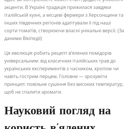
акценти. В Україні традиція прижилася завдяки
італійській кухні, а місцеві фермери з Херсонщини та
інших південних регіонів адаптували її під наші
сорти томатів, створюючи власні унікальні версії. (За
даними Вікіпедії)
Ця еволюція робить рецепт в’ялених помідорів
універсальним: від класичних італійських трав до
українських експериментів з часником, кропом чи
навіть гострим перцем. Головне — зрозуміти
принцип: повільне сушіння без високих температур,
щоб не спалити аромати.
Науковий погляд на
користь в’ялених