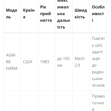
Макс
Рік
имал
Особл
Моде
Країн
Швид
прий
ьна
ивост
ль
а
кість
няття
дальн
і
ість
Пам’ят
ь цілі,
адапт
AGM-
до 150
Mach
ація
88
США
1983
км
2,9
до
HARM
радян
ських
літаків
Прямо
точни
й