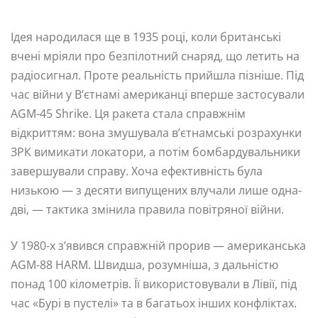
Ідея народилася ще в 1935 році, коли британські
вчені мріяли про безпілотний снаряд, що летить на
радіосигнал. Проте реальність прийшла пізніше. Під
час війни у В’єтнамі американці вперше застосували
AGM-45 Shrike. Ця ракета стала справжнім
відкриттям: вона змушувала в’єтнамські розрахунки
ЗРК вимикати локатори, а потім бомбардувальники
завершували справу. Хоча ефективність була
низькою — з десяти випущених влучали лише одна-
дві, — тактика змінила правила повітряної війни.
У 1980-х з’явився справжній прорив — американська
AGM-88 HARM. Швидша, розумніша, з дальністю
понад 100 кілометрів. Її використовували в Лівії, під
час «Бурі в пустелі» та в багатьох інших конфліктах.