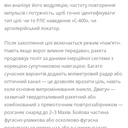
він аналізує його модуляцію, частоту повторення
імпульсів і потужність, щоб точно ідентифікувати
тип цілі: чи то РЛС наведення «С-400», чи
артилерійський локатор.
Після захоплення цілі включається режим «пам’яті».
Навіть якщо ворог вимкне передавач, ракета
продовжує політ за даними інерційної системи з
корекцією супутниковою навігацією. Багато
сучасних варіантів додають міліметровий радар або
оптичний канал — це дозволяє вразити ціль, навіть
коли основне випромінювання зникло. Двигун —
зазвичай твердопаливний ракетний або
комбінований з прямоточним повітрозабірником —
розганяє снаряд до 2–3 Махів. Бойова частина
фугасно-уламкова або осколково-фугасна
розривається прямо над або в самому радарі,