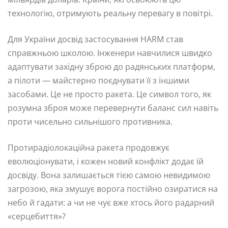
технологію, отримують реальну перевагу в повітрі.
Для України досвід застосування HARM став
справжньою школою. Інженери навчилися швидко
адаптувати західну зброю до радянських платформ,
а пілоти — майстерно поєднувати її з іншими
засобами. Це не просто ракета. Це символ того, як
розумна зброя може перевернути баланс сил навіть
проти чисельно сильнішого противника.
Протирадіолокаційна ракета продовжує
еволюціонувати, і кожен новий конфлікт додає їй
досвіду. Вона залишається тією самою невидимою
загрозою, яка змушує ворога постійно озиратися на
небо й гадати: а чи не чує вже хтось його радарний
«серцебиття»?