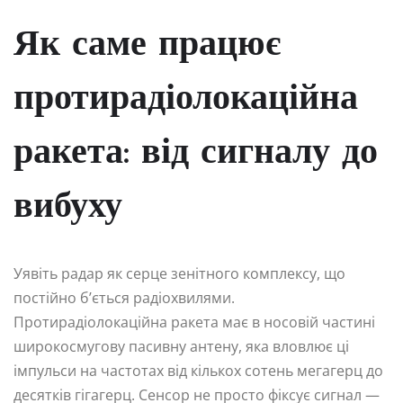
Як саме працює
протирадіолокаційна
ракета: від сигналу до
вибуху
Уявіть радар як серце зенітного комплексу, що
постійно б’ється радіохвилями.
Протирадіолокаційна ракета має в носовій частині
широкосмугову пасивну антену, яка вловлює ці
імпульси на частотах від кількох сотень мегагерц до
десятків гігагерц. Сенсор не просто фіксує сигнал —