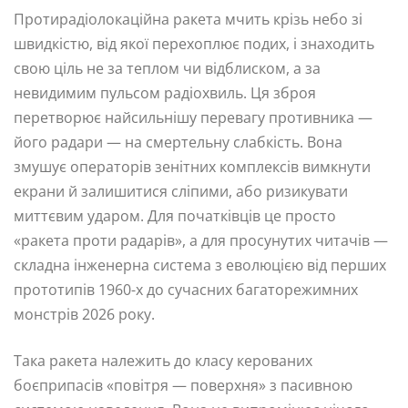
Протирадіолокаційна ракета мчить крізь небо зі
швидкістю, від якої перехоплює подих, і знаходить
свою ціль не за теплом чи відблиском, а за
невидимим пульсом радіохвиль. Ця зброя
перетворює найсильнішу перевагу противника —
його радари — на смертельну слабкість. Вона
змушує операторів зенітних комплексів вимкнути
екрани й залишитися сліпими, або ризикувати
миттєвим ударом. Для початківців це просто
«ракета проти радарів», а для просунутих читачів —
складна інженерна система з еволюцією від перших
прототипів 1960-х до сучасних багаторежимних
монстрів 2026 року.
Така ракета належить до класу керованих
боєприпасів «повітря — поверхня» з пасивною