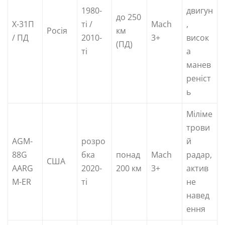
1980-
двигун
до 250
Х-31П
ті /
Mach
,
Росія
км
/ ПД
2010-
3+
висок
(ПД)
ті
а
манев
реніст
ь
Міліме
трови
AGM-
розро
й
88G
бка
понад
Mach
радар,
США
AARG
2020-
200 км
3+
актив
M-ER
ті
не
навед
ення