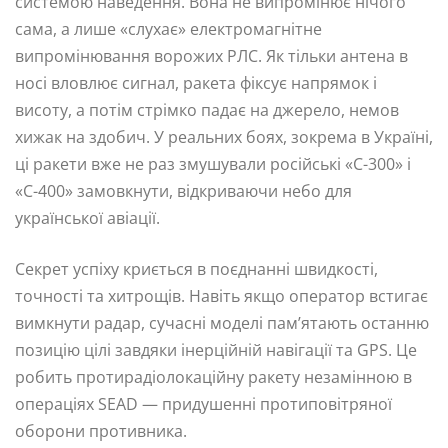
системою наведення. Вона не випромінює нічого
сама, а лише «слухає» електромагнітне
випромінювання ворожих РЛС. Як тільки антена в
носі вловлює сигнал, ракета фіксує напрямок і
висоту, а потім стрімко падає на джерело, немов
хижак на здобич. У реальних боях, зокрема в Україні,
ці ракети вже не раз змушували російські «С-300» і
«С-400» замовкнути, відкриваючи небо для
української авіації.
Секрет успіху криється в поєднанні швидкості,
точності та хитрощів. Навіть якщо оператор встигає
вимкнути радар, сучасні моделі пам’ятають останню
позицію цілі завдяки інерційній навігації та GPS. Це
робить протирадіолокаційну ракету незамінною в
операціях SEAD — придушенні протиповітряної
оборони противника.