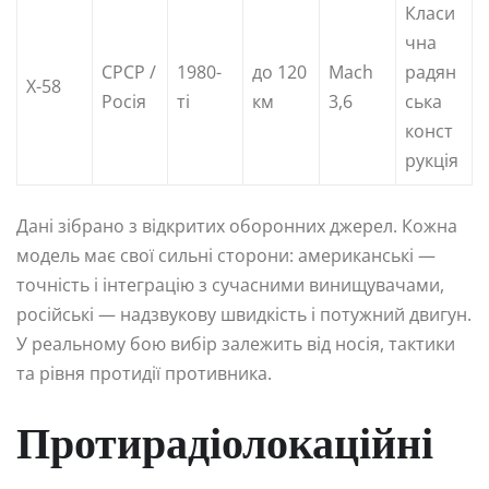
Класи
чна
СРСР /
1980-
до 120
Mach
радян
Х-58
Росія
ті
км
3,6
ська
конст
рукція
Дані зібрано з відкритих оборонних джерел. Кожна
модель має свої сильні сторони: американські —
точність і інтеграцію з сучасними винищувачами,
російські — надзвукову швидкість і потужний двигун.
У реальному бою вибір залежить від носія, тактики
та рівня протидії противника.
Протирадіолокаційні