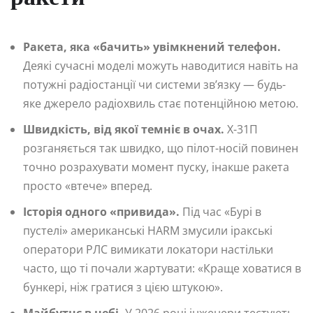
Ракета, яка «бачить» увімкнений телефон.
Деякі сучасні моделі можуть наводитися навіть на
потужні радіостанції чи системи зв’язку — будь-
яке джерело радіохвиль стає потенційною метою.
Швидкість, від якої темніє в очах.
Х-31П
розганяється так швидко, що пілот-носій повинен
точно розрахувати момент пуску, інакше ракета
просто «втече» вперед.
Історія одного «привида».
Під час «Бурі в
пустелі» американські HARM змусили іракські
оператори РЛС вимикати локатори настільки
часто, що ті почали жартувати: «Краще ховатися в
бункері, ніж гратися з цією штукою».
Майбутнє в небі.
У 2026 році інженери тестують