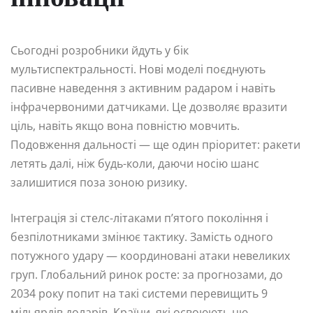
Сьогодні розробники йдуть у бік
мультиспектральності. Нові моделі поєднують
пасивне наведення з активним радаром і навіть
інфрачервоними датчиками. Це дозволяє вразити
ціль, навіть якщо вона повністю мовчить.
Подовження дальності — ще один пріоритет: ракети
летять далі, ніж будь-коли, даючи носію шанс
залишитися поза зоною ризику.
Інтеграція зі стелс-літаками п’ятого покоління і
безпілотниками змінює тактику. Замість одного
потужного удару — координовані атаки невеликих
груп. Глобальний ринок росте: за прогнозами, до
2034 року попит на такі системи перевищить 9
мільярдів доларів. Країни, які освоюють цю