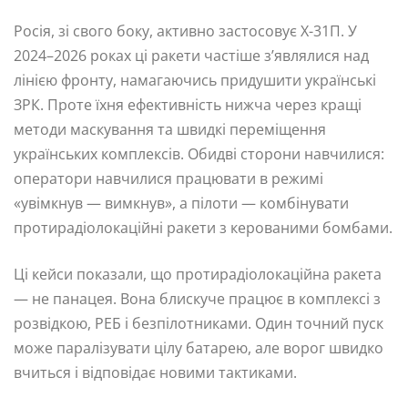
Росія, зі свого боку, активно застосовує Х-31П. У
2024–2026 роках ці ракети частіше з’являлися над
лінією фронту, намагаючись придушити українські
ЗРК. Проте їхня ефективність нижча через кращі
методи маскування та швидкі переміщення
українських комплексів. Обидві сторони навчилися:
оператори навчилися працювати в режимі
«увімкнув — вимкнув», а пілоти — комбінувати
протирадіолокаційні ракети з керованими бомбами.
Ці кейси показали, що протирадіолокаційна ракета
— не панацея. Вона блискуче працює в комплексі з
розвідкою, РЕБ і безпілотниками. Один точний пуск
може паралізувати цілу батарею, але ворог швидко
вчиться і відповідає новими тактиками.