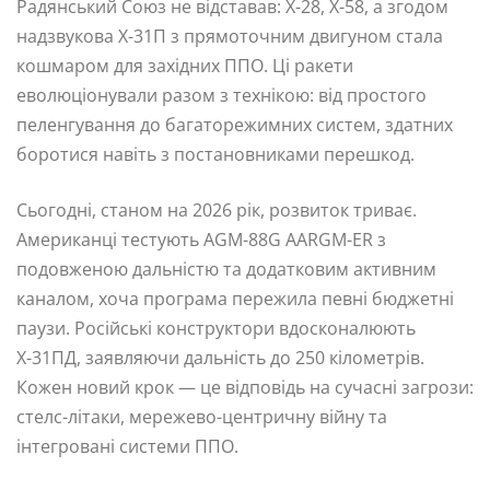
Радянський Союз не відставав: Х-28, Х-58, а згодом
надзвукова Х-31П з прямоточним двигуном стала
кошмаром для західних ППО. Ці ракети
еволюціонували разом з технікою: від простого
пеленгування до багаторежимних систем, здатних
боротися навіть з постановниками перешкод.
Сьогодні, станом на 2026 рік, розвиток триває.
Американці тестують AGM-88G AARGM-ER з
подовженою дальністю та додатковим активним
каналом, хоча програма пережила певні бюджетні
паузи. Російські конструктори вдосконалюють
Х-31ПД, заявляючи дальність до 250 кілометрів.
Кожен новий крок — це відповідь на сучасні загрози:
стелс-літаки, мережево-центричну війну та
інтегровані системи ППО.