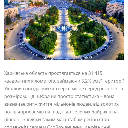
Харківська область простягається на 31 415
квадратних кілометрів, займаючи 5,2% усієї території
України і посідаючи четверте місце серед регіонів за
розміром. Ця цифра не просто статистика – вона
визначає ритм життя мільйонів людей, від золотих
полів чорноземів на півдні до зелених байраків на
півночі. Завдяки таким масштабам регіон став
справжнім серцем Слобожанщини, де рівнинні