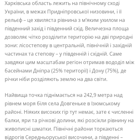
Харківська область лежить на північному сході
України, в межах Придніпровської низовини, і її
рельєф – це хвиляста рівнина з м’яким ухилом на
південний захід і південний схід. Величезна площа
дозволяє чітко розділити територію на дві природні
зони: лісостепову в центральній, північній і західній
частинах та степову – у південній і східній. Саме
завдяки цим масштабам регіон отримав вододіл між
басейнами Дніпра (25% території) і Дону (75%), де
річки ніби розділяють землю на два світи.
Найвища точка піднімається на 242,9 метра над
рівнем моря біля села Довгеньке в Ізюмському
районі. Ніяких високих гір тут немає, зате є численні
балки, яри та річкові долини, які розсікли рівнину на
живописні шматки. Північні райони торкаються
відрогів Середньоруської височини, а південні –