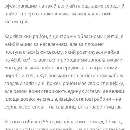
ефективнішим на такій великій площі, адже середній
район тепер охоплює кілька тисяч квадратних
кілометрів.
Харківський район, з центром у обласному центрі, є
найбільшим за населенням, але за площею
поступається Ізюмському, який розкинувся майже
на 4500 км² і славиться природними заповідниками.
Богодухівський район зосередився на аграрному
виробництві, а Куп’янський став логістичним хабом
завдяки залізниці. Кожен район має свою специфіку,
але разом вони створюють єдину систему, де велика
площа дозволяє спеціалізацію: степові райони – на
зерні, лісостепові – на садівництві та тваринництві.
Усього в області 56 територіальних громад, 17 міст,
понад 1700 населених пунктів. Такий поділ оптимізує