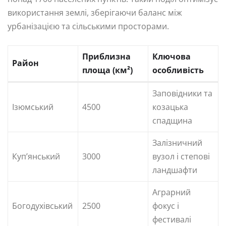
використання землі, зберігаючи баланс між
урбанізацією та сільськими просторами.
Приблизна
Ключова
Район
площа (км²)
особливість
Заповідники та
Ізюмський
4500
козацька
спадщина
Залізничний
Куп’янський
3000
вузол і степові
ландшафти
Аграрний
Богодухівський
2500
фокус і
фестивалі