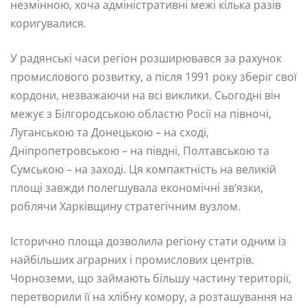
незмінною, хоча адміністративні межі кілька разів
коригувалися.
У радянські часи регіон розширювався за рахунок
промислового розвитку, а після 1991 року зберіг свої
кордони, незважаючи на всі виклики. Сьогодні він
межує з Білгородською областю Росії на півночі,
Луганською та Донецькою – на сході,
Дніпропетровською – на півдні, Полтавською та
Сумською – на заході. Ця компактність на великій
площі завжди полегшувала економічні зв’язки,
роблячи Харківщину стратегічним вузлом.
Історично площа дозволила регіону стати одним із
найбільших аграрних і промислових центрів.
Чорноземи, що займають більшу частину території,
перетворили її на хлібну комору, а розташування на