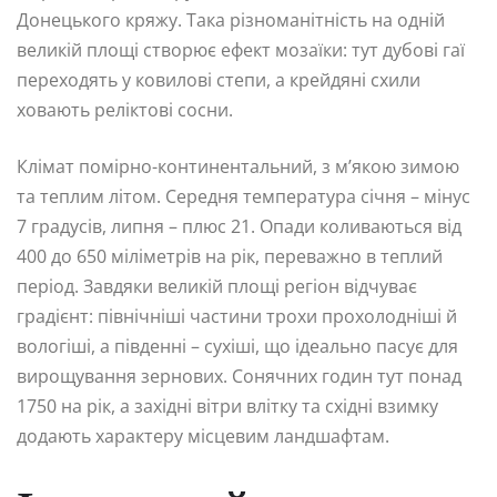
Донецького кряжу. Така різноманітність на одній
великій площі створює ефект мозаїки: тут дубові гаї
переходять у ковилові степи, а крейдяні схили
ховають реліктові сосни.
Клімат помірно-континентальний, з м’якою зимою
та теплим літом. Середня температура січня – мінус
7 градусів, липня – плюс 21. Опади коливаються від
400 до 650 міліметрів на рік, переважно в теплий
період. Завдяки великій площі регіон відчуває
градієнт: північніші частини трохи прохолодніші й
вологіші, а південні – сухіші, що ідеально пасує для
вирощування зернових. Сонячних годин тут понад
1750 на рік, а західні вітри влітку та східні взимку
додають характеру місцевим ландшафтам.