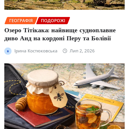
ГЕОГРАФІЯ
ПОДОРОЖІ
Озеро Тітікака: найвище судноплавне
диво Анд на кордоні Перу та Болівії
Ірина Костюковська
Лип 2, 2026