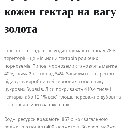
кожен гектар на вагу
золота
Сільськогосподарські угіддя займають понад 76%
території – це мільйони гектарів родючих
чорноземів. Типові чорноземи становлять майже
40%, звичайні – понад 34%. Завдяки площі регіон
лідирує в виробництві зернових, соняшнику,
цукрових буряків. Ліси покривають 419,4 тисячі
гектарів, або 12,1% всієї площі, переважно дубові та
соснові масиви вздовж річок.
Водні ресурси вражають: 867 річок загальною
довжиною понад 6400 кілометрів, 36 озер, майже