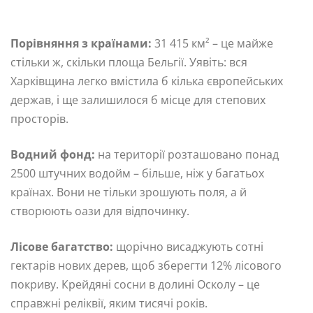
Порівняння з країнами:
31 415 км² – це майже
стільки ж, скільки площа Бельгії. Уявіть: вся
Харківщина легко вмістила б кілька європейських
держав, і ще залишилося б місце для степових
просторів.
Водний фонд:
на території розташовано понад
2500 штучних водойм – більше, ніж у багатьох
країнах. Вони не тільки зрошують поля, а й
створюють оази для відпочинку.
Лісове багатство:
щорічно висаджують сотні
гектарів нових дерев, щоб зберегти 12% лісового
покриву. Крейдяні сосни в долині Осколу – це
справжні реліквії, яким тисячі років.