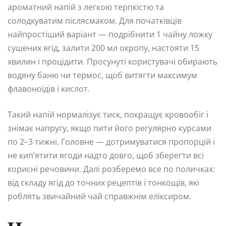
ароматний напій з легкою терпкістю та
солодкуватим післясмаком. Для початківців
найпростіший варіант — подрібнити 1 чайну ложку
сушених ягід, залити 200 мл окропу, настояти 15
хвилин і процідити. Просунуті користувачі обирають
водяну баню чи термос, щоб витягти максимум
флавоноїдів і кислот.
Такий напій нормалізує тиск, покращує кровообіг і
знімає напругу, якщо пити його регулярно курсами
по 2–3 тижні. Головне — дотримуватися пропорцій і
не кип’ятити ягоди надто довго, щоб зберегти всі
корисні речовини. Далі розберемо все по поличках:
від складу ягід до точних рецептів і тонкощів, які
роблять звичайний чай справжнім еліксиром.