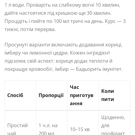
1 л води. Проваріть на слабкому вогні 10 хвилин,
дайте настоятися під кришкою ще 30 хвилин.
Процідіть і пийте по 100 мл тричі на день. Курс — 3
тижні, потім перерва.
Просунуті варіанти включають додавання кориці,
імбиру чи лимонної цедри. Кожен інгредієнт
підсилює свій аспект: кориця додає теплоти й
покращує кровообіг, імбир — бадьорить імунітет.
Час
Коли
Спосіб
Пропорції
приготув
пити
ання
Щоденно,
Простий
1 ч.л. на
для
10–15 хв
чай
200 мл
профілакт