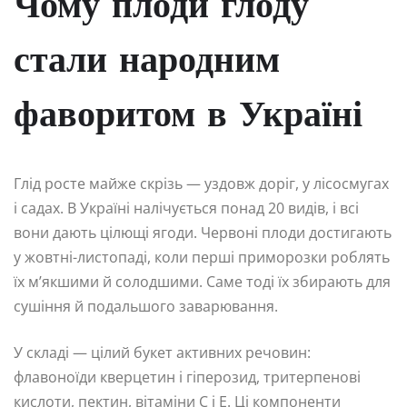
Чому плоди глоду
стали народним
фаворитом в Україні
Глід росте майже скрізь — уздовж доріг, у лісосмугах
і садах. В Україні налічується понад 20 видів, і всі
вони дають цілющі ягоди. Червоні плоди достигають
у жовтні-листопаді, коли перші приморозки роблять
їх м’якшими й солодшими. Саме тоді їх збирають для
сушіння й подальшого заварювання.
У складі — цілий букет активних речовин:
флавоноїди кверцетин і гіперозид, тритерпенові
кислоти, пектин, вітаміни С і Е. Ці компоненти