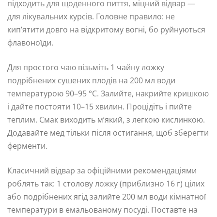
підходить для щоденного пиття, міцний відвар —
для лікувальних курсів. Головне правило: не
кип’ятити довго на відкритому вогні, бо руйнуються
флавоноїди.
Для простого чаю візьміть 1 чайну ложку
подрібнених сушених плодів на 200 мл води
температурою 90–95 °C. Залийте, накрийте кришкою
і дайте постояти 10–15 хвилин. Процідіть і пийте
теплим. Смак виходить м’який, з легкою кислинкою.
Додавайте мед тільки після остигання, щоб зберегти
ферменти.
Класичний відвар за офіційними рекомендаціями
роблять так: 1 столову ложку (приблизно 16 г) цілих
або подрібнених ягід залийте 200 мл води кімнатної
температури в емальованому посуді. Поставте на