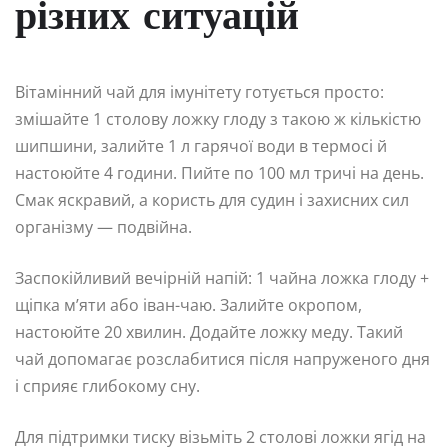
різних ситуацій
Вітамінний чай для імунітету готується просто:
змішайте 1 столову ложку глоду з такою ж кількістю
шипшини, залийте 1 л гарячої води в термосі й
настоюйте 4 години. Пийте по 100 мл тричі на день.
Смак яскравий, а користь для судин і захисних сил
організму — подвійна.
Заспокійливий вечірній напій: 1 чайна ложка глоду +
щіпка м’яти або іван-чаю. Залийте окропом,
настоюйте 20 хвилин. Додайте ложку меду. Такий
чай допомагає розслабитися після напруженого дня
і сприяє глибокому сну.
Для підтримки тиску візьміть 2 столові ложки ягід на