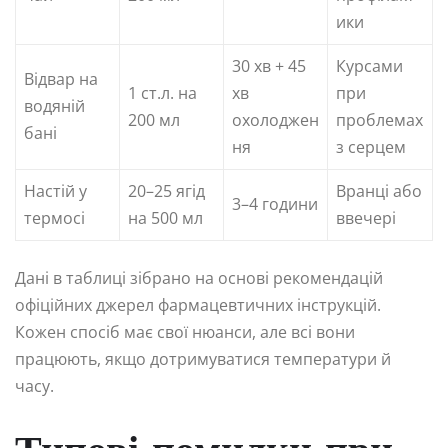
ики
30 хв + 45
Курсами
Відвар на
1 ст.л. на
хв
при
водяній
200 мл
охолоджен
проблемах
бані
ня
з серцем
Настій у
20–25 ягід
Вранці або
3–4 години
термосі
на 500 мл
ввечері
Дані в таблиці зібрано на основі рекомендацій
офіційних джерел фармацевтичних інструкцій.
Кожен спосіб має свої нюанси, але всі вони
працюють, якщо дотримуватися температури й
часу.