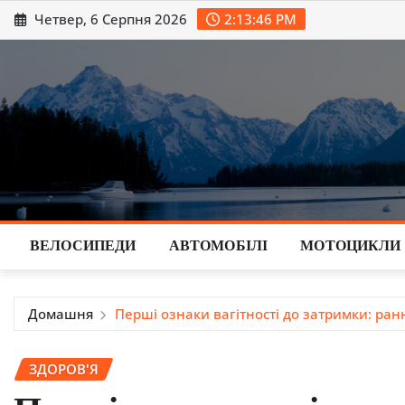
Перейти
Четвер, 6 Серпня 2026
2:13:47 PM
до
вмісту
ВЕЛОСИПЕДИ
АВТОМОБІЛІ
МОТОЦИКЛИ
Домашня
Перші ознаки вагітності до затримки: ранн
ЗДОРОВ'Я