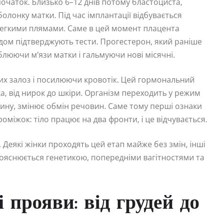
чаток. Близько 6–12 днів потому бластоциста,
болонку матки. Під час імплантації відбувається
 легкими плямами. Саме в цей момент плацента
дом підтверджують тести. Прогестерон, який раніше
люючи м’язи матки і гальмуючи нові місячні.
их залоз і посилюючи кровотік. Цей гормональний
ка, від нирок до шкіри. Організм переходить у режим
дину, змінює обмін речовин. Саме тому перші ознаки
оміжок: тіло працює на два фронти, і це відчувається.
еякі жінки проходять цей етап майже без змін, інші
пояснюється генетикою, попередніми вагітностями та
прояви: від грудей до