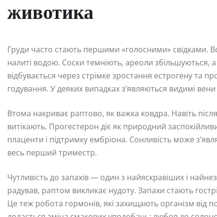
животика
Груди часто стають першими «голосними» свідками. В
налиті водою. Соски темніють, ареоли збільшуються,
відбувається через стрімке зростання естрогену та пр
годування. У деяких випадках з’являються видимі вени
Втома накриває раптово, як важка ковдра. Навіть післ
витікають. Прогестерон діє як природний заспокійливи
плаценти і підтримку ембріона. Сонливість може з’явля
весь перший триместр.
Чутливість до запахів — один з найяскравіших і найне
радував, раптом викликає нудоту. Запахи стають гост
Це теж робота гормонів, які захищають організм від п
додається зміна смакових уподобань: любов до солоног