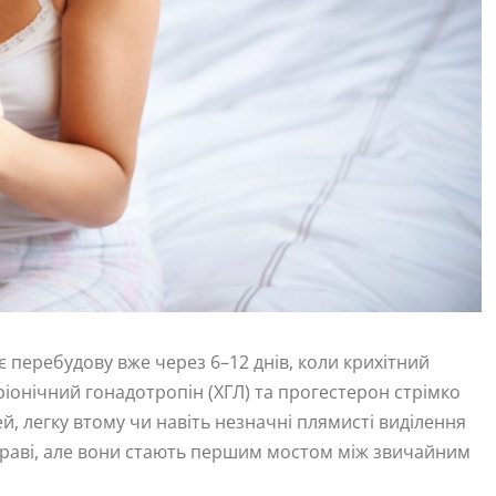
є перебудову вже через 6–12 днів, коли крихітний
ріонічний гонадотропін (ХГЛ) та прогестерон стрімко
ей, легку втому чи навіть незначні плямисті виділення
яскраві, але вони стають першим мостом між звичайним