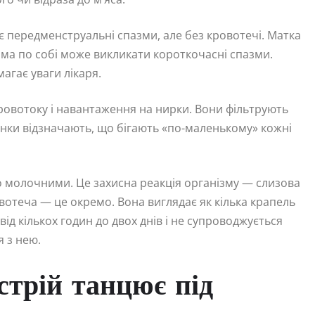
 передменструальні спазми, але без кровотечі. Матка
сама по собі може викликати короткочасні спазми.
агає уваги лікаря.
ровотоку і навантаження на нирки. Вони фільтрують
жінки відзначають, що бігають «по-маленькому» кожні
о молочними. Це захисна реакція організму — слизова
вотеча — це окремо. Вона виглядає як кілька крапель
ід кількох годин до двох днів і не супроводжується
 з нею.
стрій танцює під