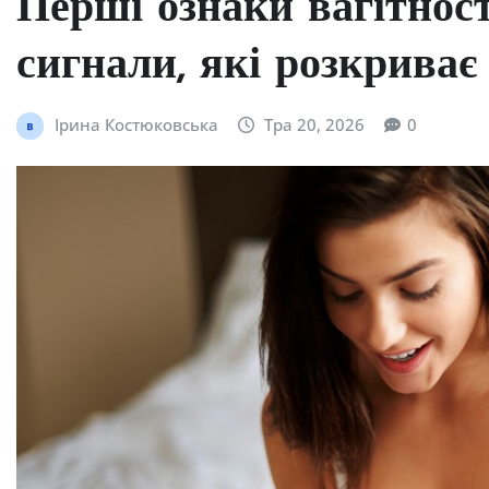
Перші ознаки вагітност
сигнали, які розкриває 
Ірина Костюковська
Тра 20, 2026
0