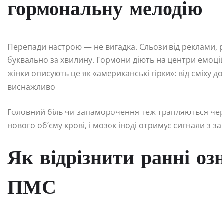
гормональну мелодію
Перепади настрою — не вигадка. Сльози від реклами, 
буквально за хвилину. Гормони діють на центри емоцій
жінки описують це як «американські гірки»: від сміху 
виснажливо.
Головний біль чи запаморочення теж трапляються через
нового об’єму крові, і мозок іноді отримує сигнали з з
Як відрізнити ранні озн
ПМС