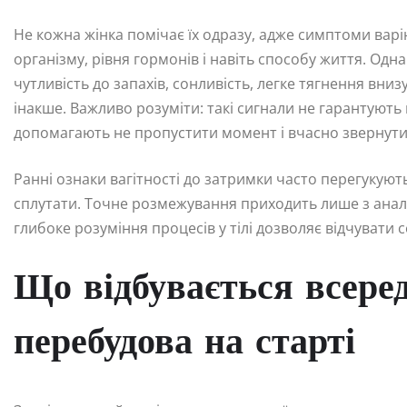
Не кожна жінка помічає їх одразу, адже симптоми вар
організму, рівня гормонів і навіть способу життя. Одн
чутливість до запахів, сонливість, легке тягнення вн
інакше. Важливо розуміти: такі сигнали не гарантують в
допомагають не пропустити момент і вчасно звернути
Ранні ознаки вагітності до затримки часто перегукую
сплутати. Точне розмежування приходить лише з аналі
глибоке розуміння процесів у тілі дозволяє відчувати 
Що відбувається всере
перебудова на старті