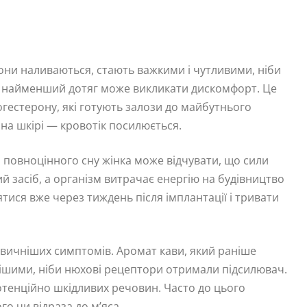
они наливаються, стають важкими і чутливими, ніби
 а найменший дотяг може викликати дискомфорт. Це
огестерону, які готують залози до майбутнього
 на шкірі — кровотік посилюється.
я повноцінного сну жінка може відчувати, що сили
й засіб, а організм витрачає енергію на будівництво
тися вже через тиждень після імплантації і тривати
звичніших симптомів. Аромат кави, який раніше
рішими, ніби нюхові рецептори отримали підсилювач.
отенційно шкідливих речовин. Часто до цього
о чи відраза до м’яса.