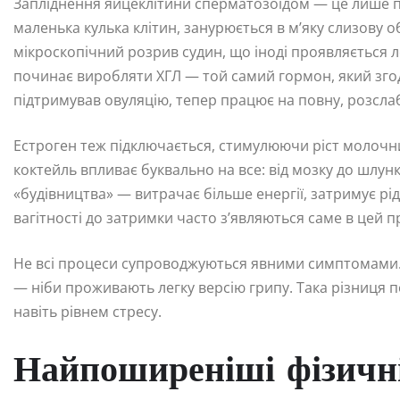
Запліднення яйцеклітини сперматозоїдом — це лише по
маленька кулька клітин, занурюється в м’яку слизову о
мікроскопічний розрив судин, що іноді проявляється
починає виробляти ХГЛ — той самий гормон, який зго
підтримував овуляцію, тепер працює на повну, розслаб
Естроген теж підключається, стимулюючи ріст молочн
коктейль впливає буквально на все: від мозку до шлун
«будівництва» — витрачає більше енергії, затримує рі
вагітності до затримки часто з’являються саме в цей пр
Не всі процеси супроводжуються явними симптомами. Д
— ніби проживають легку версію грипу. Така різниця 
навіть рівнем стресу.
Найпоширеніші фізичні 