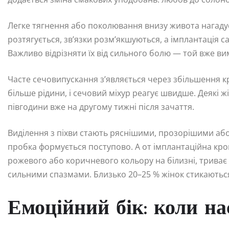
Легке тягнення або поколювання внизу живота нагадує
розтягується, зв’язки розм’якшуються, а імплантація 
Важливо відрізняти їх від сильного болю — той вже вим
Часте сечовипускання з’являється через збільшення к
більше рідини, і сечовий міхур реагує швидше. Деякі 
півгодини вже на другому тижні після зачаття.
Виділення з піхви стають ряснішими, прозорішими аб
пробка формується поступово. А от імплантаційна кро
рожевого або коричневого кольору на білизні, триває в
сильними спазмами. Близько 20–25 % жінок стикаються
Емоційний бік: коли на