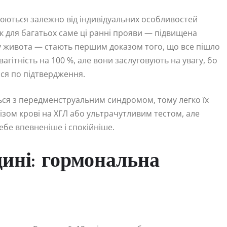
іюються залежно від індивідуальних особливостей
ак для багатьох саме ці ранні прояви — підвищена
изу живота — стають першим доказом того, що все пішло
агітність на 100 %, але вони заслуговують на увагу, бо
ся по підтвердження.
ться з передменструальним синдромом, тому легко їх
зом крові на ХГЛ або ультрачутливим тестом, але
себе впевненіше і спокійніше.
дині: гормональна