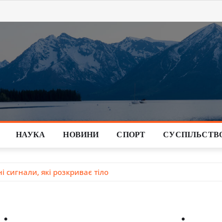
НАУКА
НОВИНИ
СПОРТ
СУСПІЛЬСТВ
і сигнали, які розкриває тіло