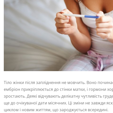
Тіло жінки після запліднення не мовчить. Воно почина
ембріон прикріплюється до стінки матки, і гормони хо
зростають. Деякі відчувають делікатну чутливість груд
ще до очікуваної дати місячних. Ці зміни не завжди 
циклом і новим життям, що зароджується всередині.