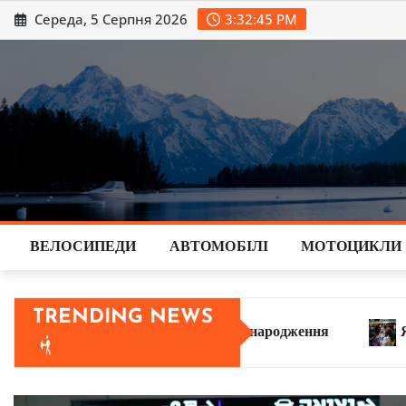
Перейти
Середа, 5 Серпня 2026
3:32:46 PM
до
вмісту
ВЕЛОСИПЕДИ
АВТОМОБІЛІ
МОТОЦИКЛИ
TRENDING NEWS
ою народження
Яке населення Ізраїлю у 2026 році: