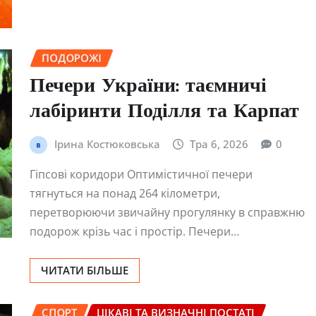
ПОДОРОЖІ
Печери України: таємничі
лабіринти Поділля та Карпат
Ірина Костюковська
Тра 6, 2026
0
Гіпсові коридори Оптимістичної печери
тягнуться на понад 264 кілометри,
перетворюючи звичайну прогулянку в справжню
подорож крізь час і простір. Печери…
ЧИТАТИ БІЛЬШЕ
СПОРТ
ЦІКАВІ ТА ВИЗНАЧНІ ПОСТАТІ