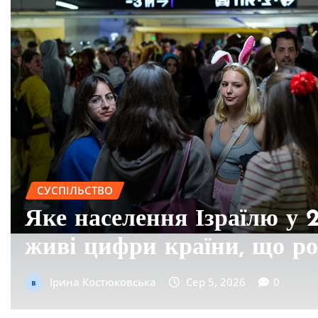
ДЕРЖАВНІ ПОСЛУГИ
Як відновити свідоцтво п
народження: повна інстру
Ірина Костюковська
Сер 5, 2026
0