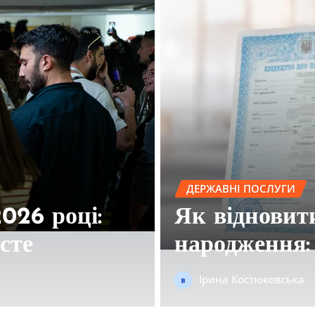
ПОРАДИ ТА ЛАЙФХАКИ
ро
Як перевіри
кція 2026
швидкі спос
Ірина Костюковська