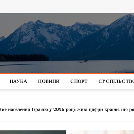
НАУКА
НОВИНИ
СПОРТ
СУСПІЛЬСТВ
 живі цифри країни, що росте
Як відновити свідоцт