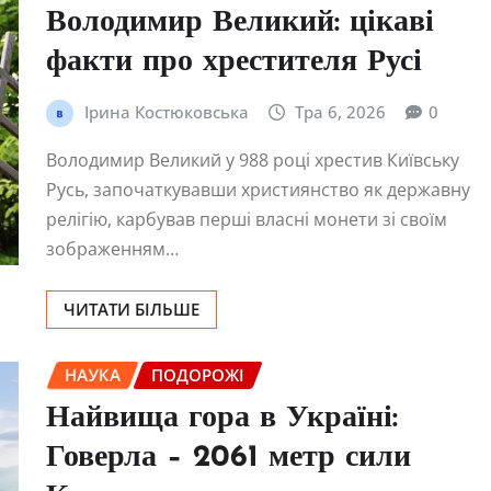
Володимир Великий: цікаві
факти про хрестителя Русі
Ірина Костюковська
Тра 6, 2026
0
Володимир Великий у 988 році хрестив Київську
Русь, започаткувавши християнство як державну
релігію, карбував перші власні монети зі своїм
зображенням…
ЧИТАТИ БІЛЬШЕ
НАУКА
ПОДОРОЖІ
Найвища гора в Україні:
Говерла – 2061 метр сили