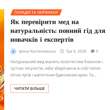
ПОРАДИ ТА ЛАЙФХАКИ
Як перевірити мед на
натуральність: повний гід для
новачків і експертів
Ірина Костюковська
Тра 6, 2026
0
Натуральний мед манить золотистим блиском і
густою тягучістю, ніби зберігаючи в собі тепло
літніх лугів і шепотіння бджолиних крил. Та…
ЧИТАТИ БІЛЬШЕ