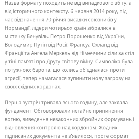
Назва формату походить не від випадкового збігу, а
від історичного контексту. 6 червня 2014 року, під
час відзначення 70-річчя висадки союзників у
Нормандії, лідери чотирьох країн зібралися в
містечку Бенувіль. Петро Порошенко від України,
Володимир Путін від Росії, Франсуа Олланд від
Франції та Ангела Меркель від Німеччини сіли за стіл
у тіні пам’яті про Другу світову війну. Символіка була
потужною: Європа, що колись об’єдналася проти
агресії, тепер намагалася зупинити нову загрозу на
своїх східних кордонах.
Перша зустріч тривала всього годину, але заклала
фундамент. Обговорювали негайне припинення
вогню, виведення незаконних збройних формувань і
відновлення контролю над кордоном. Жодних
підписаних документів не з’явилося, проте формат