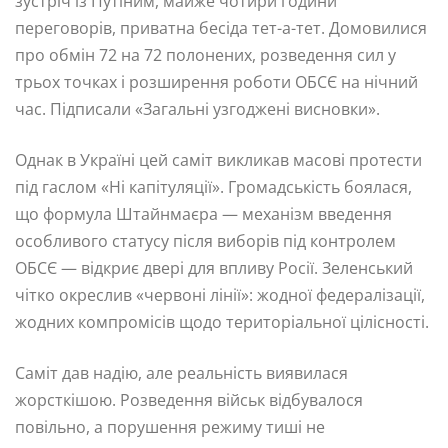
зустріч із Путіним, майже чотири години
переговорів, приватна бесіда тет-а-тет. Домовилися
про обмін 72 на 72 полонених, розведення сил у
трьох точках і розширення роботи ОБСЄ на нічний
час. Підписали «Загальні узгоджені висновки».
Однак в Україні цей саміт викликав масові протести
під гаслом «Ні капітуляції». Громадськість боялася,
що формула Штайнмаєра — механізм введення
особливого статусу після виборів під контролем
ОБСЄ — відкриє двері для впливу Росії. Зеленський
чітко окреслив «червоні лінії»: жодної федералізації,
жодних компромісів щодо територіальної цілісності.
Саміт дав надію, але реальність виявилася
жорсткішою. Розведення військ відбувалося
повільно, а порушення режиму тиші не