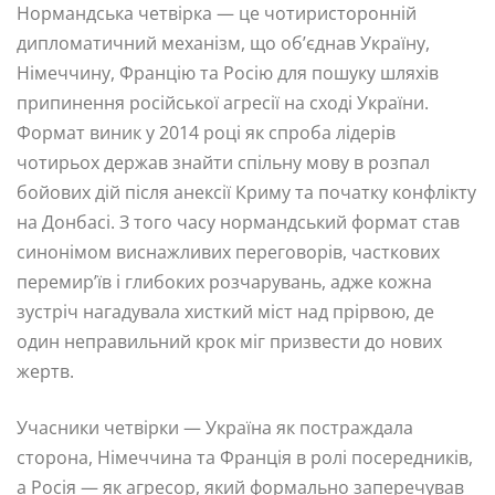
Нормандська четвірка — це чотиристоронній
дипломатичний механізм, що об’єднав Україну,
Німеччину, Францію та Росію для пошуку шляхів
припинення російської агресії на сході України.
Формат виник у 2014 році як спроба лідерів
чотирьох держав знайти спільну мову в розпал
бойових дій після анексії Криму та початку конфлікту
на Донбасі. З того часу нормандський формат став
синонімом виснажливих переговорів, часткових
перемир’їв і глибоких розчарувань, адже кожна
зустріч нагадувала хисткий міст над прірвою, де
один неправильний крок міг призвести до нових
жертв.
Учасники четвірки — Україна як постраждала
сторона, Німеччина та Франція в ролі посередників,
а Росія — як агресор, який формально заперечував