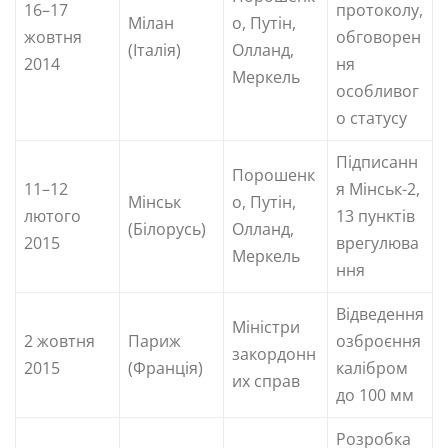
16–17
протоколу,
Мілан
о, Путін,
жовтня
обговорен
(Італія)
Олланд,
2014
ня
Меркель
особливог
о статусу
Підписанн
Порошенк
11–12
я Мінськ-2,
Мінськ
о, Путін,
лютого
13 пунктів
(Білорусь)
Олланд,
2015
врегулюва
Меркель
ння
Відведення
Міністри
2 жовтня
Париж
озброєння
закордонн
2015
(Франція)
калібром
их справ
до 100 мм
Розробка