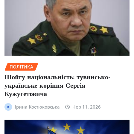
ПОЛІТИКА
Шойгу національність: тувинсько-
українське коріння Сергія
Кужугетовича
Ірина Костюковська
Чер 11, 2026