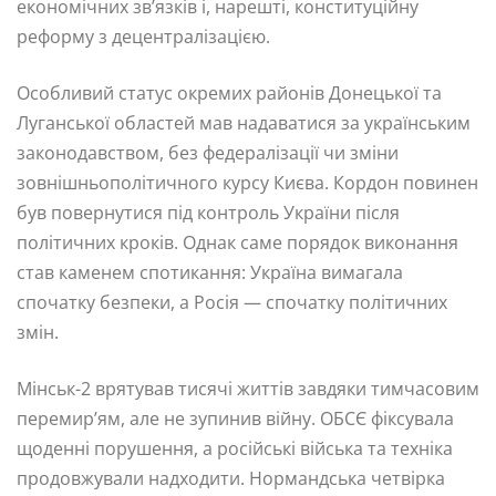
економічних зв’язків і, нарешті, конституційну
реформу з децентралізацією.
Особливий статус окремих районів Донецької та
Луганської областей мав надаватися за українським
законодавством, без федералізації чи зміни
зовнішньополітичного курсу Києва. Кордон повинен
був повернутися під контроль України після
політичних кроків. Однак саме порядок виконання
став каменем спотикання: Україна вимагала
спочатку безпеки, а Росія — спочатку політичних
змін.
Мінськ-2 врятував тисячі життів завдяки тимчасовим
перемир’ям, але не зупинив війну. ОБСЄ фіксувала
щоденні порушення, а російські війська та техніка
продовжували надходити. Нормандська четвірка