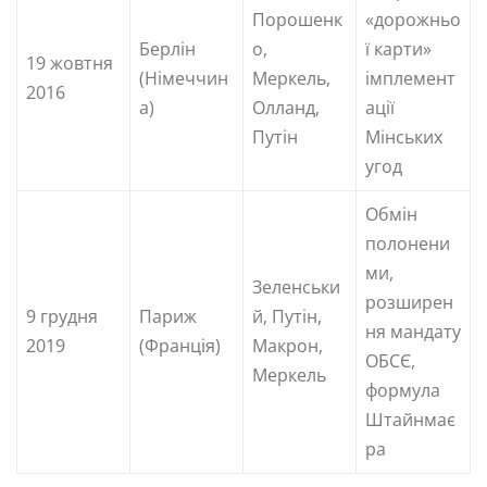
Порошенк
«дорожньо
Берлін
о,
ї карти»
19 жовтня
(Німеччин
Меркель,
імплемент
2016
а)
Олланд,
ації
Путін
Мінських
угод
Обмін
полонени
ми,
Зеленськи
розширен
9 грудня
Париж
й, Путін,
ня мандату
2019
(Франція)
Макрон,
ОБСЄ,
Меркель
формула
Штайнмає
ра