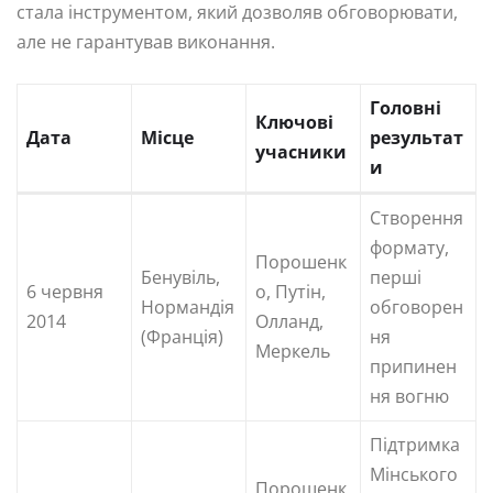
стала інструментом, який дозволяв обговорювати,
але не гарантував виконання.
Головні
Ключові
Дата
Місце
результат
учасники
и
Створення
формату,
Порошенк
Бенувіль,
перші
6 червня
о, Путін,
Нормандія
обговорен
2014
Олланд,
(Франція)
ня
Меркель
припинен
ня вогню
Підтримка
Мінського
Порошенк