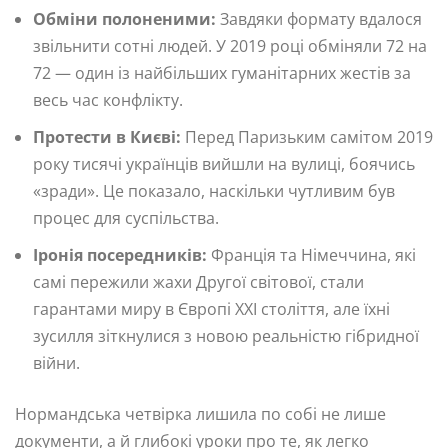
Обміни полоненими:
Завдяки формату вдалося
звільнити сотні людей. У 2019 році обміняли 72 на
72 — один із найбільших гуманітарних жестів за
весь час конфлікту.
Протести в Києві:
Перед Паризьким самітом 2019
року тисячі українців вийшли на вулиці, боячись
«зради». Це показало, наскільки чутливим був
процес для суспільства.
Іронія посередників:
Франція та Німеччина, які
самі пережили жахи Другої світової, стали
гарантами миру в Європі XXI століття, але їхні
зусилля зіткнулися з новою реальністю гібридної
війни.
Нормандська четвірка лишила по собі не лише
документи, а й глибокі уроки про те, як легко