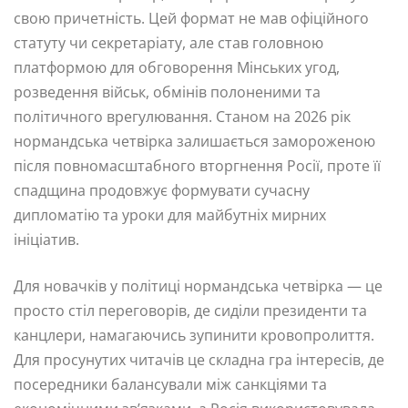
свою причетність. Цей формат не мав офіційного
статуту чи секретаріату, але став головною
платформою для обговорення Мінських угод,
розведення військ, обмінів полоненими та
політичного врегулювання. Станом на 2026 рік
нормандська четвірка залишається замороженою
після повномасштабного вторгнення Росії, проте її
спадщина продовжує формувати сучасну
дипломатію та уроки для майбутніх мирних
ініціатив.
Для новачків у політиці нормандська четвірка — це
просто стіл переговорів, де сиділи президенти та
канцлери, намагаючись зупинити кровопролиття.
Для просунутих читачів це складна гра інтересів, де
посередники балансували між санкціями та