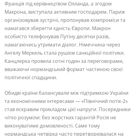
Франція під керівництвом Олланда, а згодом
Макрона, виступала активним господарем. Париж
організовував зустрічі, пропонував компроміси та
намагався зберегти єдність Європи. Макрон
особисто телефонував Путіну десятки разів,
намагаючись утримати діалог. Німеччина через
Ангелу Меркель стала рушієм санкційної політики.
Канцлерка провела сотні годин за переговорами,
вважаючи нормандський формат частиною своєї
політичної спадщини.
Обидві країни балансували між підтримкою України
та економічними інтересами — «Північний потік-2»
став яскравим прикладом цієї напруги. Посередники
чітко розуміли: без жорстких гарантій Росія не
виконуватиме домовленості. Саме тому
нормандська четвірка часто перетворювалася на