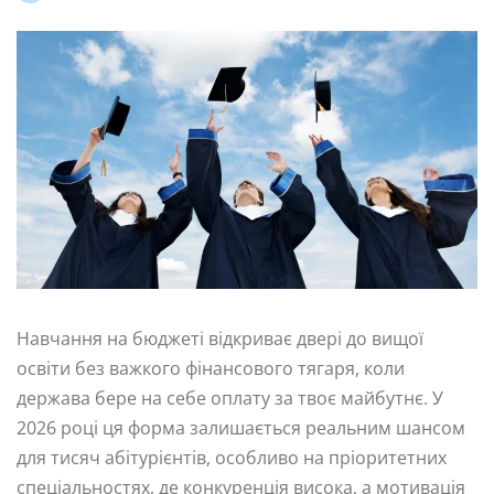
Навчання на бюджеті відкриває двері до вищої
освіти без важкого фінансового тягаря, коли
держава бере на себе оплату за твоє майбутнє. У
2026 році ця форма залишається реальним шансом
для тисяч абітурієнтів, особливо на пріоритетних
спеціальностях, де конкуренція висока, а мотивація