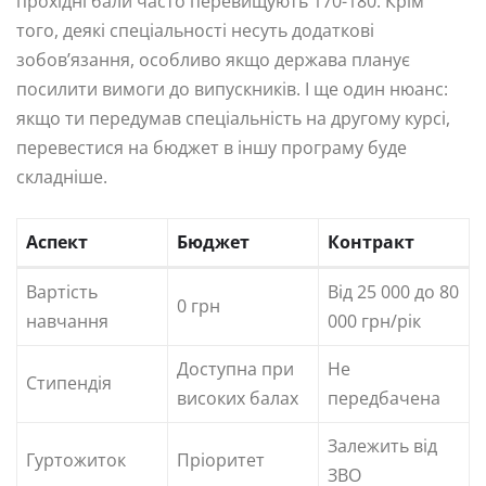
прохідні бали часто перевищують 170-180. Крім
того, деякі спеціальності несуть додаткові
зобов’язання, особливо якщо держава планує
посилити вимоги до випускників. І ще один нюанс:
якщо ти передумав спеціальність на другому курсі,
перевестися на бюджет в іншу програму буде
складніше.
Аспект
Бюджет
Контракт
Вартість
Від 25 000 до 80
0 грн
навчання
000 грн/рік
Доступна при
Не
Стипендія
високих балах
передбачена
Залежить від
Гуртожиток
Пріоритет
ЗВО