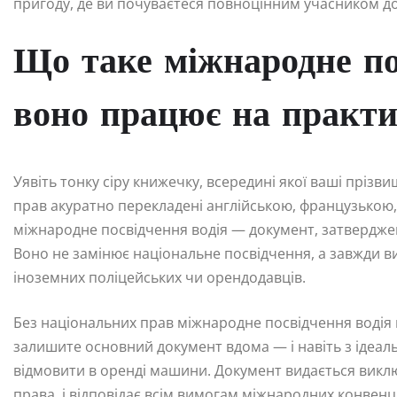
пригоду, де ви почуваєтеся повноцінним учасником дор
Що таке міжнародне по
воно працює на практи
Уявіть тонку сіру книжечку, всередині якої ваші прізвищ
прав акуратно перекладені англійською, французькою,
міжнародне посвідчення водія — документ, затвердже
Воно не замінює національне посвідчення, а завжди в
іноземних поліцейських чи орендодавців.
Без національних прав міжнародне посвідчення водія в
залишите основний документ вдома — і навіть з іде
відмовити в оренді машини. Документ видається виклю
права, і відповідає всім вимогам міжнародних конвенц