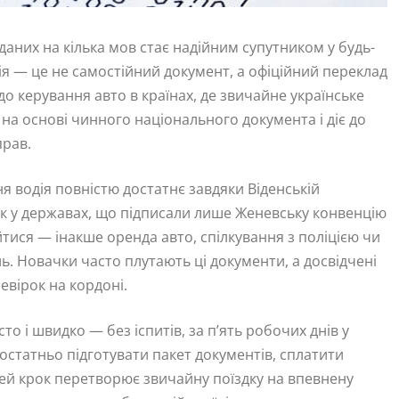
них на кілька мов стає надійним супутником у будь-
ія — це не самостійний документ, а офіційний переклад
до керування авто в країнах, де звичайне українське
на основі чинного національного документа і діє до
прав.
я водія повністю достатнє завдяки Віденській
нак у державах, що підписали лише Женевську конвенцію
йтися — інакше оренда авто, спілкування з поліцією чи
. Новачки часто плутають ці документи, а досвідчені
евірок на кордоні.
о і швидко — без іспитів, за п’ять робочих днів у
остатньо підготувати пакет документів, сплатити
Цей крок перетворює звичайну поїздку на впевнену