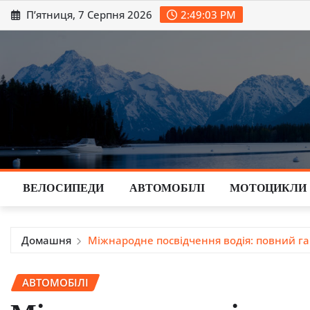
Перейти
П’ятниця, 7 Серпня 2026
2:49:04 PM
до
вмісту
ВЕЛОСИПЕДИ
АВТОМОБІЛІ
МОТОЦИКЛИ
Домашня
Міжнародне посвідчення водія: повний гайд
АВТОМОБІЛІ