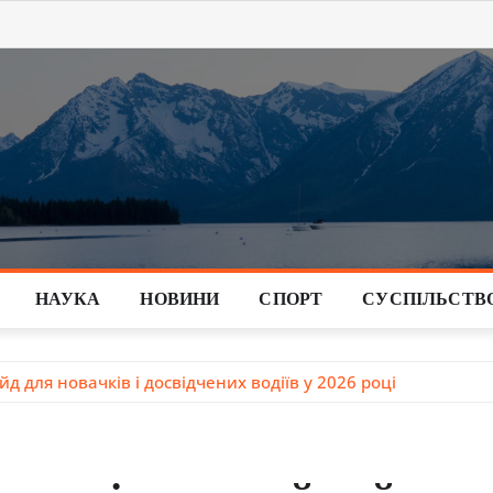
НАУКА
НОВИНИ
СПОРТ
СУСПІЛЬСТВ
 для новачків і досвідчених водіїв у 2026 році