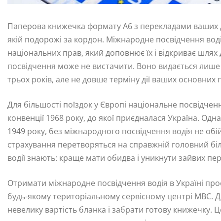
Паперова книжечка формату А6 з перекладами ваших да
якій подорожі за кордон. Міжнародне посвідчення вод
національних прав, який доповнює їх і відкриває шлях 
посвідчення може не вистачити. Воно видається лише 
трьох років, але не довше терміну дії ваших основних 
Для більшості поїздок у Європі національне посвідченн
конвенції 1968 року, до якої приєдналася Україна. Од
1949 року, без міжнародного посвідчення водія не обі
страхування перетворяться на справжній головний біль
водії знають: краще мати обидва і уникнути зайвих пер
Отримати міжнародне посвідчення водія в Україні прост
будь-якому територіальному сервісному центрі МВС. Д
невелику вартість бланка і забрати готову книжечку. 