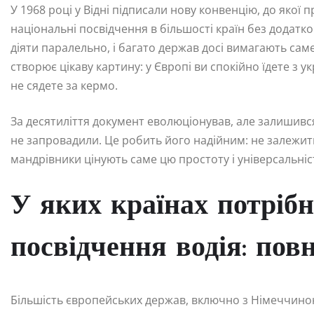
У 1968 році у Відні підписали нову конвенцію, до якої
національні посвідчення в більшості країн без додат
діяти паралельно, і багато держав досі вимагають сам
створює цікаву картину: у Європі ви спокійно їдете з ук
не сядете за кермо.
За десятиліття документ еволюціонував, але залишивс
не запровадили. Це робить його надійним: не залежить
мандрівники цінують саме цю простоту і універсальність
У яких країнах потріб
посвідчення водія: пов
Більшість європейських держав, включно з Німеччиною