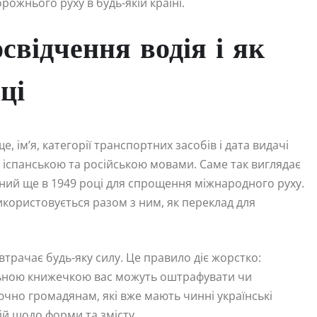
ожнього руху в будь-якій країні.
свідчення водія і як
ці
е, ім’я, категорії транспортних засобів і дата видачі
 іспанською та російською мовами. Саме так виглядає
ний ще в 1949 році для спрощення міжнародного руху.
икористовується разом з ним, як переклад для
трачає будь-яку силу. Це правило діє жорстко:
альною книжечкою вас можуть оштрафувати чи
чно громадянам, які вже мають чинні українські
ій щодо форми та змісту.