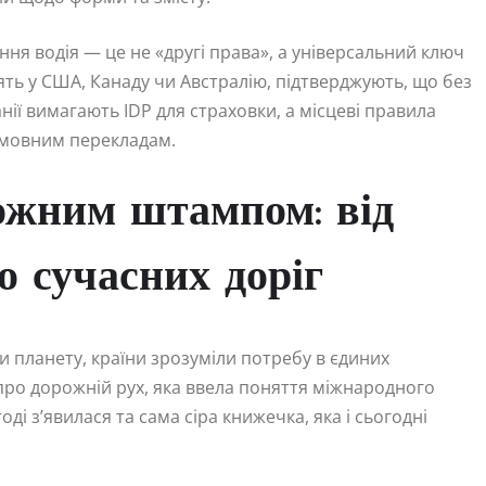
ня водія — це не «другі права», а універсальний ключ
здять у США, Канаду чи Австралію, підтверджують, що без
ії вимагають IDP для страховки, а місцеві правила
тмовним перекладам.
 кожним штампом: від
о сучасних доріг
ли планету, країни зрозуміли потребу в єдиних
 про дорожній рух, яка ввела поняття міжнародного
ді з’явилася та сама сіра книжечка, яка і сьогодні