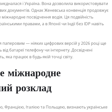
 приєдналася і Україна. Вона дозволила використовувати
кових документів. Однак Женевська конвенція продовжує
е міжнародне посвідчення водія. Ця подвійність
раїнськими правами, а в Японії чи Індії без IDP навіть
я паперовим — ніяких цифрових версій у 2026 році ще
 від батареї телефону чи інтернету. Досвідчені
, яка працює в будь-якій точці світу.
не міжнародне
ний розклад
, Францією, Італією та Польщею, визнають українське