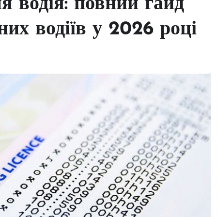
я водія: повний гайд
них водіїв у 2026 році