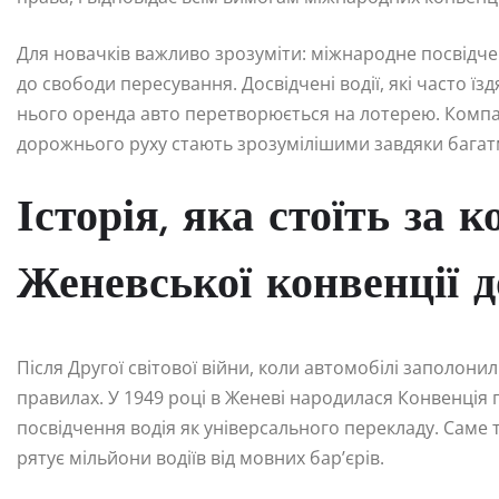
Для новачків важливо зрозуміти: міжнародне посвідчен
до свободи пересування. Досвідчені водії, які часто ї
нього оренда авто перетворюється на лотерею. Компан
дорожнього руху стають зрозумілішими завдяки бага
Історія, яка стоїть за
Женевської конвенції д
Після Другої світової війни, коли автомобілі заполони
правилах. У 1949 році в Женеві народилася Конвенція
посвідчення водія як універсального перекладу. Саме то
рятує мільйони водіїв від мовних бар’єрів.