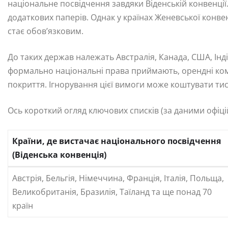
національне посвідчення завдяки Віденській конвенції.
додаткових паперів. Однак у країнах Женевської конве
стає обов’язковим.
До таких держав належать Австралія, Канада, США, Інді
формально національні права приймають, орендні ком
покриття. Ігнорування цієї вимоги може коштувати тис
Ось короткий огляд ключових списків (за даними офіці
Країни, де вистачає національного посвідчення
(Віденська конвенція)
Австрія, Бельгія, Німеччина, Франція, Італія, Польща,
Великобританія, Бразилія, Таїланд та ще понад 70
країн