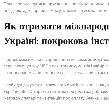
Повні списки з датами приєднання постійно оновлюють
поїздкою, адже правила можуть змінюватися залежно 
Як отримати міжнародн
Україні: покрокова інс
Процес максимально спрощений і не вимагає додатков
сервісного центру МВС з пакетом документів і забираєт
за попереднім записом через Дію — хоча записатись 
Необхідні документи включають оригінал і копію наці
України (або ID-картку з витягом про реєстрацію), зак
матовому папері та квитанцію про оплату бланка. Нац