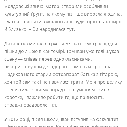
молдовські звичаї матері створили особливий
культурний ґрунт, на якому пізніше виросла людина,
здатна говорити з українською аудиторією так щиро
й близько, ніби народилася тут.
Дитинство минало в русі: десять кілометрів щодня
пішки до ліцею в Кантемірі. Там Іван уже тоді шукав
сцену — співав перед однокласниками,
використовуючи дезодорант замість мікрофона.
Надихав його старий фотоапарат батька з гітарою,
хоч той сам так і не навчився грати. Мрія про велику
сцену жила в ньому поряд із розумінням: життя
коротке, і важливо робити те, що приносить
справжнє задоволення.
У 2012 році, після школи, Іван вступив на факультет
міжнародних відносин Кишинівського університету.