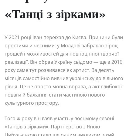
«Танці з зірками»
У 2021 році Іван переїхав до Києва. Причини були
простими й чесними: у Молдові забракло зірок,
грошей і можливостей для повноцінної творчої
реалізації. Він обрав Україну свідомо — ще з 2016
року саме тут розвивався як артист. За десять
місяців самостійно вивчив українську до вільного
рівня. Це не просто мовна вправа, а акт глибокої
поваги й бажання стати частиною нового
культурного простору.
Того ж року він взяв участь у восьмому сезоні
«Танців з зірками». Партнерство з Яною
Цибульською стало ще одним викликом, який