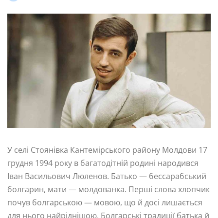
У селі Стоянівка Кантемірського району Молдови 17
грудня 1994 року в багатодітній родині народився
Іван Васильович Люленов. Батько — бессарабський
болгарин, мати — молдованка. Перші слова хлопчик
почув болгарською — мовою, що й досі лишається
для нього найріднішою. Болгарські традиції батька й