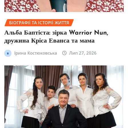
БІОГРАФІЇ ТА ІСТОРІЇ ЖИТТЯ
Альба Баптіста: зірка Warrior Nun,
дружина Кріса Еванса та мама
Ірина Костюковська
Лип 27, 2026