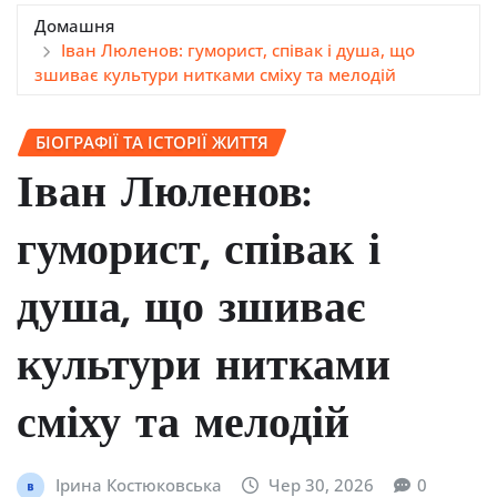
Домашня
Іван Люленов: гуморист, співак і душа, що
зшиває культури нитками сміху та мелодій
БІОГРАФІЇ ТА ІСТОРІЇ ЖИТТЯ
Іван Люленов:
гуморист, співак і
душа, що зшиває
культури нитками
сміху та мелодій
Ірина Костюковська
Чер 30, 2026
0