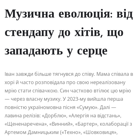
Музична еволюція: від
стендапу до хітів, що
западають у серце
Іван завжди більше тягнувся до співу. Мама співала в
хорі й часто розповідала про свою нереалізовану
мрію стати співачкою. Син частково втілює цю мрію
— через власну музику. У 2023-му вийшла перша
повністю україномовна пісня «Сумую». Далі —
лавина релізів: «Дорблю», «Алергія на відстань»,
«Щененаречена», «Винний», «Бартер», колаборації з
Артемом Дамницьким («Техно», «Шовковиця»,