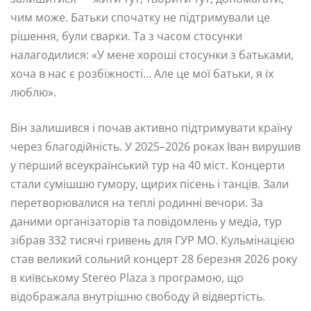
чим може. Батьки спочатку не підтримували це
рішення, були сварки. Та з часом стосунки
налагодилися: «У мене хороші стосунки з батьками,
хоча в нас є розбіжності… Але це мої батьки, я їх
люблю».
Він залишився і почав активно підтримувати країну
через благодійність. У 2025–2026 роках Іван вирушив
у перший всеукраїнський тур на 40 міст. Концерти
стали сумішшю гумору, щирих пісень і танців. Зали
перетворювалися на теплі родинні вечори. За
даними організаторів та повідомлень у медіа, тур
зібрав 332 тисячі гривень для ГУР МО. Кульмінацією
став великий сольний концерт 28 березня 2026 року
в київському Stereo Plaza з програмою, що
відображала внутрішню свободу й відвертість.