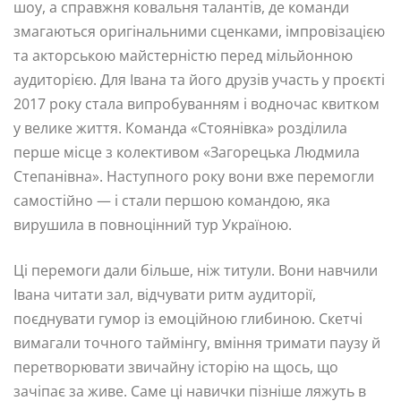
шоу, а справжня ковальня талантів, де команди
змагаються оригінальними сценками, імпровізацією
та акторською майстерністю перед мільйонною
аудиторією. Для Івана та його друзів участь у проєкті
2017 року стала випробуванням і водночас квитком
у велике життя. Команда «Стоянівка» розділила
перше місце з колективом «Загорецька Людмила
Степанівна». Наступного року вони вже перемогли
самостійно — і стали першою командою, яка
вирушила в повноцінний тур Україною.
Ці перемоги дали більше, ніж титули. Вони навчили
Івана читати зал, відчувати ритм аудиторії,
поєднувати гумор із емоційною глибиною. Скетчі
вимагали точного таймінгу, вміння тримати паузу й
перетворювати звичайну історію на щось, що
зачіпає за живе. Саме ці навички пізніше ляжуть в