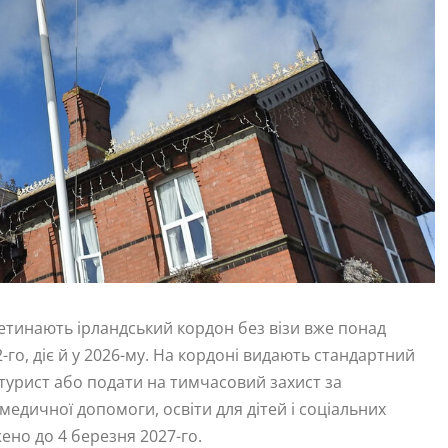
тинають ірландський кордон без візи вже понад
о, діє й у 2026-му. На кордоні видають стандартний
 турист або подати на тимчасовий захист за
медичної допомоги, освіти для дітей і соціальних
ено до 4 березня 2027-го.