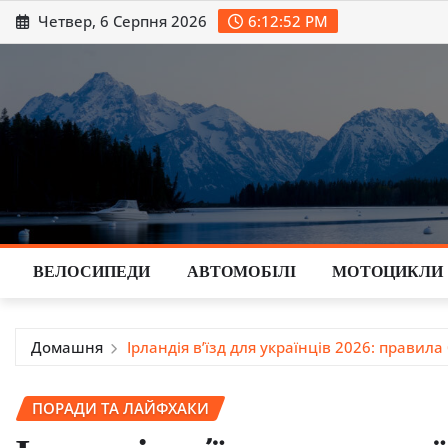
Перейти
Четвер, 6 Серпня 2026
6:12:53 PM
до
вмісту
ВЕЛОСИПЕДИ
АВТОМОБІЛІ
МОТОЦИКЛИ
Домашня
Ірландія в’їзд для українців 2026: правила
ПОРАДИ ТА ЛАЙФХАКИ