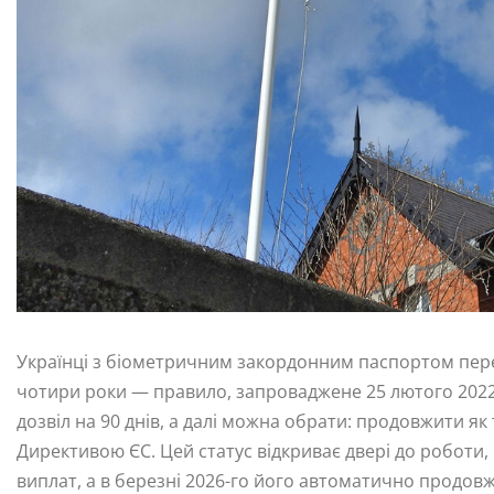
Українці з біометричним закордонним паспортом пере
чотири роки — правило, запроваджене 25 лютого 2022-г
дозвіл на 90 днів, а далі можна обрати: продовжити як
Директивою ЄС. Цей статус відкриває двері до роботи, 
виплат, а в березні 2026-го його автоматично продовж