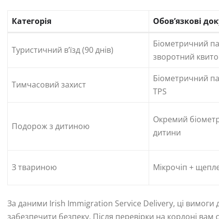
Категорія
Обов’язкові до
Біометричний па
Туристичний в’їзд (90 днів)
зворотний квито
Біометричний па
Тимчасовий захист
TPS
Окремий біомет
Подорож з дитиною
дитини
З твариною
Мікрочіп + щепле
За даними Irish Immigration Service Delivery, ці вим
забезпечити безпеку. Після перевірки на кордоні вам 