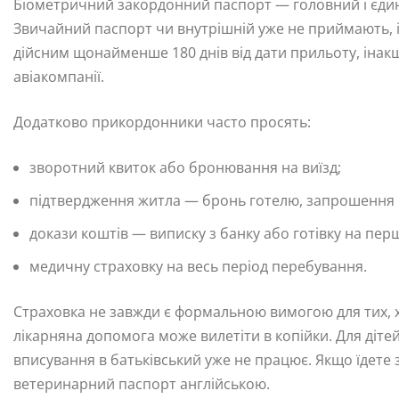
Біометричний закордонний паспорт — головний і єдин
Звичайний паспорт чи внутрішній уже не приймають, і 
дійсним щонайменше 180 днів від дати прильоту, інак
авіакомпанії.
Додатково прикордонники часто просять:
зворотний квиток або бронювання на виїзд;
підтвердження житла — бронь готелю, запрошення ві
докази коштів — виписку з банку або готівку на перш
медичну страховку на весь період перебування.
Страховка не завжди є формальною вимогою для тих, хт
лікарняна допомога може вилетіти в копійки. Для діт
вписування в батьківський уже не працює. Якщо їдете з
ветеринарний паспорт англійською.