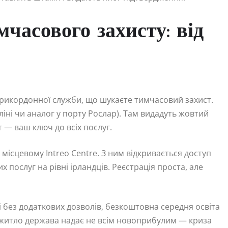
часового захисту: від
 прикордонної служби, що шукаєте тимчасовий захист.
ліні чи аналог у порту Рослар). Там видадуть жовтий
т — ваш ключ до всіх послуг.
 місцевому Intreo Centre. З ним відкривається доступ
х послуг на рівні ірландців. Реєстрація проста, але
 без додаткових дозволів, безкоштовна середня освіта
к житло держава надає не всім новоприбулим — криза