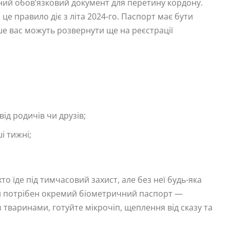
ий обов’язковий документ для перетину кордону.
це правило діє з літа 2024-го. Паспорт має бути
ше вас можуть розвернути ще на реєстрації
д родичів чи друзів;
і тижні;
о їде під тимчасовий захист, але без неї будь-яка
ей потрібен окремий біометричний паспорт —
 тваринами, готуйте мікрочіп, щеплення від сказу та