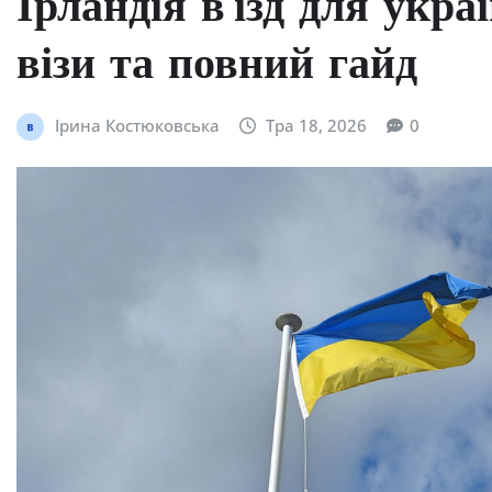
Ірландія в’їзд для укра
візи та повний гайд
Ірина Костюковська
Тра 18, 2026
0