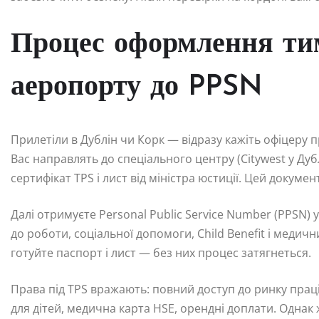
Процес оформлення тим
аеропорту до PPSN
Прилетіли в Дублін чи Корк — відразу кажіть офіцеру
Вас направлять до спеціального центру (Citywest у Дуб
сертифікат TPS і лист від міністра юстиції. Цей докумен
Далі отримуєте Personal Public Service Number (PPSN) у
до роботи, соціальної допомоги, Child Benefit і медични
готуйте паспорт і лист — без них процес затягнеться.
Права під TPS вражають: повний доступ до ринку праці
для дітей, медична карта HSE, орендні доплати. Одна