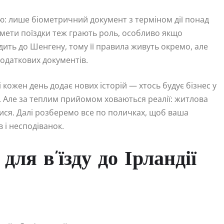
ю: лише біометричний документ з терміном дії понад
я мети поїздки теж грають роль, особливо якщо
ить до Шенгену, тому її правила живуть окремо, але
одаткових документів.
 кожен день додає нових історій — хтось будує бізнес у
а. Але за теплим прийомом ховаються реалії: житлова
тися. Далі розберемо все по поличках, щоб ваша
 і несподіванок.
для в’їзду до Ірландії