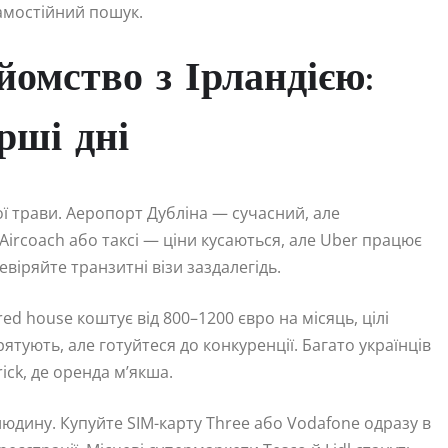
самостійний пошук.
омство з Ірландією:
рші дні
ої трави. Аеропорт Дубліна — сучасний, але
Aircoach або таксі — ціни кусаються, але Uber працює
віряйте транзитні візи заздалегідь.
ed house коштує від 800–1200 євро на місяць, цілі
ятують, але готуйтеся до конкуренції. Багато українців
ick, де оренда м’якша.
юдину. Купуйте SIM-карту Three або Vodafone одразу в