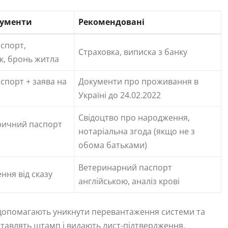
кументи
Рекомендовані
спорт,
Страховка, виписка з банку
к, бронь житла
спорт + заява на
Документи про проживання в
Україні до 24.02.2022
Свідоцтво про народження,
ричний паспорт
нотаріальна згода (якщо не з
обома батьками)
Ветеринарний паспорт
ння від сказу
англійською, аналіз крові
оги допомагають уникнути перевантаження системи та
ставлять штамп і видають лист-підтвердження.