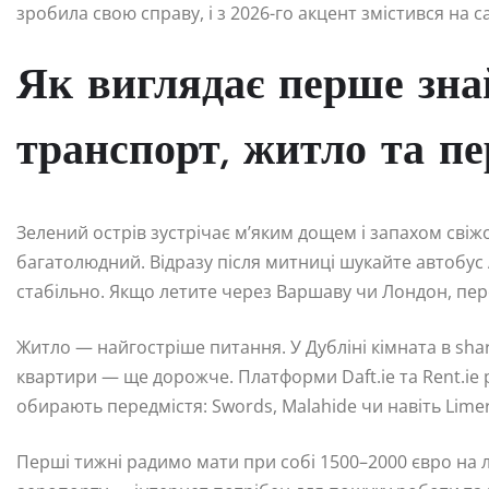
зробила свою справу, і з 2026-го акцент змістився на 
Як виглядає перше знай
транспорт, житло та пе
Зелений острів зустрічає м’яким дощем і запахом свіж
багатолюдний. Відразу після митниці шукайте автобус 
стабільно. Якщо летите через Варшаву чи Лондон, пере
Житло — найгостріше питання. У Дубліні кімната в shar
квартири — ще дорожче. Платформи Daft.ie та Rent.ie р
обирають передмістя: Swords, Malahide чи навіть Limer
Перші тижні радимо мати при собі 1500–2000 євро на л