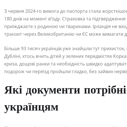
З червня 2024-го вимога до паспорта стала жорсткішо
180 днів на момент в’їзду. Страховка та підтвердженн
приїжджаєте з родиною чи тваринами. Ірландія не вход
транзит через Великобританію чи ЄС може вимагати д
Більше 93 тисяч українців уже знайшли тут прихисток, і
Дубліні, хтось вчить дітей у зелених передмістях Корк
криза, дощові ранки та необхідність швидко адаптува
подорож чи переїзд пройшли гладко, без зайвих нервів
Які документи потрібні 
українцям