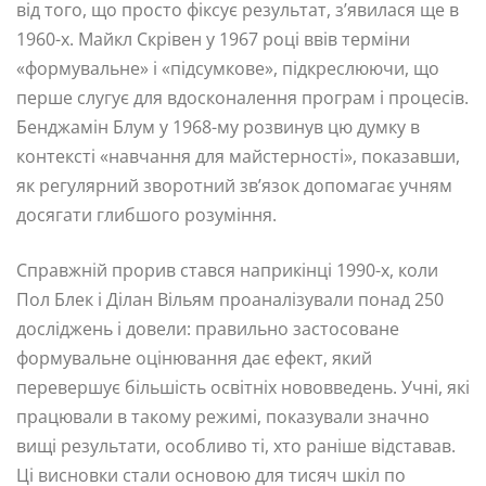
від того, що просто фіксує результат, з’явилася ще в
1960-х. Майкл Скрівен у 1967 році ввів терміни
«формувальне» і «підсумкове», підкреслюючи, що
перше слугує для вдосконалення програм і процесів.
Бенджамін Блум у 1968-му розвинув цю думку в
контексті «навчання для майстерності», показавши,
як регулярний зворотний зв’язок допомагає учням
досягати глибшого розуміння.
Справжній прорив стався наприкінці 1990-х, коли
Пол Блек і Ділан Вільям проаналізували понад 250
досліджень і довели: правильно застосоване
формувальне оцінювання дає ефект, який
перевершує більшість освітніх нововведень. Учні, які
працювали в такому режимі, показували значно
вищі результати, особливо ті, хто раніше відставав.
Ці висновки стали основою для тисяч шкіл по