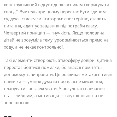
конструктивний відгук однокласникам і коригувати
свої дії. Вчитель при цьому перестає бути єдиним
суддею і стає фасилітатором: спостерігає, ставить
питання, адаптує завдання під потреби класу.
Четвертий принцип — гнучкість. Якщо половина
дітей не зрозуміла тему, урок змінюється прямо на
ходу, а не чекає контрольної.
Такі елементи створюють атмосферу довіри. Дитина
перестає боятися помилки, бо знає: її помітять і
допоможуть виправити. Це розвиває метакогнітивні
навички — уміння думати про власне мислення,
планувати і рефлексувати. У результаті навчання
стає глибшим, а мотивація — внутрішньою, а не
зовнішньою.