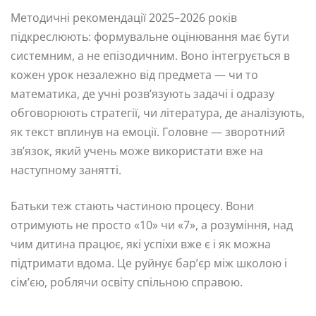
Методичні рекомендації 2025–2026 років
підкреслюють: формувальне оцінювання має бути
системним, а не епізодичним. Воно інтегрується в
кожен урок незалежно від предмета — чи то
математика, де учні розв’язують задачі і одразу
обговорюють стратегії, чи література, де аналізують,
як текст вплинув на емоції. Головне — зворотний
зв’язок, який учень може використати вже на
наступному занятті.
Батьки теж стають частиною процесу. Вони
отримують не просто «10» чи «7», а розуміння, над
чим дитина працює, які успіхи вже є і як можна
підтримати вдома. Це руйнує бар’єр між школою і
сім’єю, роблячи освіту спільною справою.