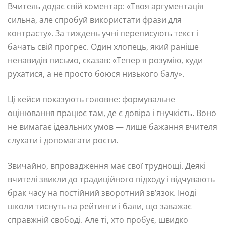
Вчитель додає свій коментар: «Твоя аргументація
сильна, але спробуй використати фрази для
контрасту». За тиждень учні переписують текст і
бачать свій прогрес. Один хлопець, який раніше
ненавидів письмо, сказав: «Тепер я розумію, куди
рухатися, а не просто боюся низького балу».
Ці кейси показують головне: формувальне
оцінювання працює там, де є довіра і гнучкість. Воно
не вимагає ідеальних умов — лише бажання вчителя
слухати і допомагати рости.
Звичайно, впровадження має свої труднощі. Деякі
вчителі звикли до традиційного підходу і відчувають
брак часу на постійний зворотний зв’язок. Іноді
школи тиснуть на рейтинги і бали, що заважає
справжній свободі. Але ті, хто пробує, швидко