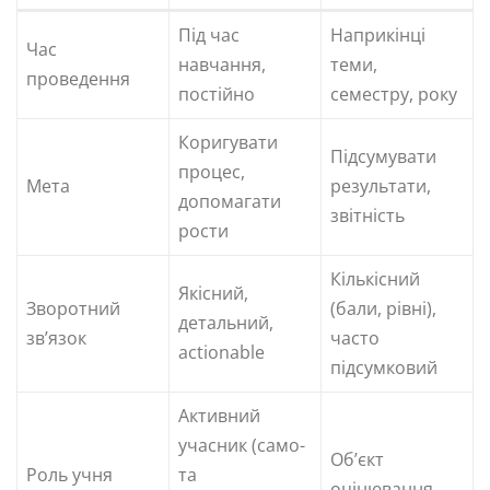
Під час
Наприкінці
Час
навчання,
теми,
проведення
постійно
семестру, року
Коригувати
Підсумувати
процес,
Мета
результати,
допомагати
звітність
рости
Кількісний
Якісний,
Зворотний
(бали, рівні),
детальний,
зв’язок
часто
actionable
підсумковий
Активний
учасник (само-
Об’єкт
Роль учня
та
оцінювання