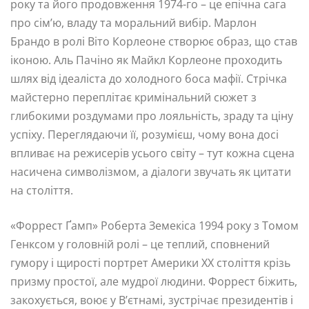
року та його продовження 1974-го – це епічна сага
про сім’ю, владу та моральний вибір. Марлон
Брандо в ролі Віто Корлеоне створює образ, що став
іконою. Аль Пачіно як Майкл Корлеоне проходить
шлях від ідеаліста до холодного боса мафії. Стрічка
майстерно переплітає кримінальний сюжет з
глибокими роздумами про лояльність, зраду та ціну
успіху. Переглядаючи її, розумієш, чому вона досі
впливає на режисерів усього світу – тут кожна сцена
насичена символізмом, а діалоги звучать як цитати
на століття.
«Форрест Ґамп» Роберта Земекіса 1994 року з Томом
Генксом у головній ролі – це теплий, сповнений
гумору і щирості портрет Америки XX століття крізь
призму простої, але мудрої людини. Форрест біжить,
закохується, воює у В’єтнамі, зустрічає президентів і