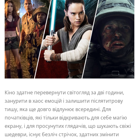
Кіно здатне перевернути світогляд за дві години,
занурити в хаос емоцій і залишити післятитрову
тишу, яка ще довго відлунює всередині. Для
початківців, які тільки відкривають для себе магію
екрану, і для просунутих глядачів, що шукають свіжі
шедеври, існує безліч стрічок, здатних змінити