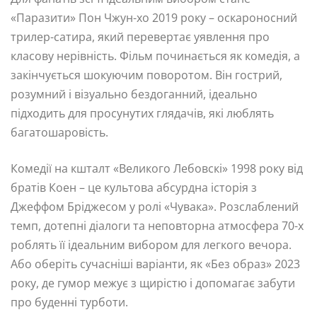
«Паразити» Пон Чжун-хо 2019 року – оскароносний
трилер-сатира, який перевертає уявлення про
класову нерівність. Фільм починається як комедія, а
закінчується шокуючим поворотом. Він гострий,
розумний і візуально бездоганний, ідеально
підходить для просунутих глядачів, які люблять
багатошаровість.
Комедії на кшталт «Великого Лебовскі» 1998 року від
братів Коен – це культова абсурдна історія з
Джеффом Бріджесом у ролі «Чувака». Розслаблений
темп, дотепні діалоги та неповторна атмосфера 70-х
роблять її ідеальним вибором для легкого вечора.
Або оберіть сучасніші варіанти, як «Без образ» 2023
року, де гумор межує з щирістю і допомагає забути
про буденні турботи.