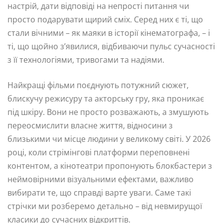
настрій, дати відповіді на непрості питання чи
просто подарувати щирий сміх. Серед них є ті, що
стали вічними – як маяки в історії кінематографа, – і
ті, що щойно з’явилися, відбиваючи пульс сучасності
з її технологіями, тривогами та надіями.
Найкращі фільми поєднують потужний сюжет,
блискучу режисуру та акторську гру, яка проникає
під шкіру. Вони не просто розважають, а змушують
переосмислити власне життя, відносини з
близькими чи місце людини у великому світі. У 2026
році, коли стрімінгові платформи переповнені
контентом, а кінотеатри пропонують блокбастери з
неймовірними візуальними ефектами, важливо
вибирати те, що справді варте уваги. Саме такі
стрічки ми розберемо детально – від невмирущої
класики до сучасних відкриттів.