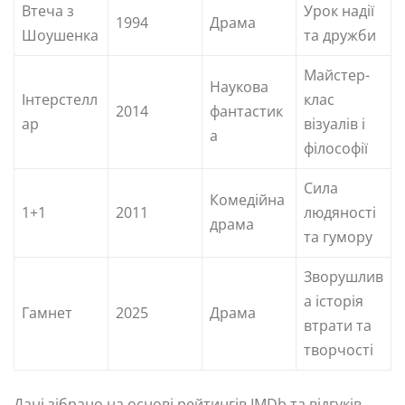
Втеча з
Урок надії
1994
Драма
Шоушенка
та дружби
Майстер-
Наукова
Інтерстелл
клас
2014
фантастик
ар
візуалів і
а
філософії
Сила
Комедійна
1+1
2011
людяності
драма
та гумору
Зворушлив
а історія
Гамнет
2025
Драма
втрати та
творчості
Дані зібрано на основі рейтингів IMDb та відгуків