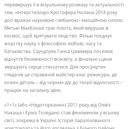
перевершує її в візуальному розмаху та актуальності
тем. «Інтерстеллар» Крістофера Нолана 2014 року
досі вражає науковою глибиною і емоційною силою.
Метью МакКонахі грає пілота, який вирушає в
космос, щоб врятувати людство. Фільм поєднує
жорстку науку з філософією любові, часу та
батьківства. Саундтрек Ганса Циммера посилює
відчуття безмежності всесвіту, а фінальні сцени
змушують серце стискатися. Для просунутих
глядачів це справжній майстер-клас режисури, де
кожен деталь – від чорних дір до теорії відносності –
працює на загальну ідею.
«1+1» (або «Недоторканні») 2011 року від Олів’є
Накаша і Еріка Толедано став феноменом у всьому
світі, зокрема в Україні. Історія паралізованого
аристократа та його доглядача з бідного району