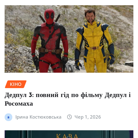
КІНО
Дедпул 3: повний гід по фільму Дедпул і
Росомаха
Ірина Костюковська
Чер 1, 2026