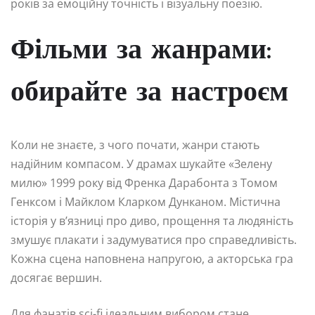
років за емоційну точність і візуальну поезію.
Фільми за жанрами:
обирайте за настроєм
Коли не знаєте, з чого почати, жанри стають
надійним компасом. У драмах шукайте «Зелену
милю» 1999 року від Френка Дарабонта з Томом
Генксом і Майклом Кларком Дунканом. Містична
історія у в’язниці про диво, прощення та людяність
змушує плакати і задумуватися про справедливість.
Кожна сцена наповнена напругою, а акторська гра
досягає вершин.
Для фанатів sci-fi ідеальним вибором стане