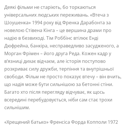
Деякі фільми не старіють, бо торкаються
універсальних людських переживань. «Втеча з
Шоушенка» 1994 року від Френка Дарабонта за
новелою Стівена Кінга – це вершина драми про
надію в безвиході. Тім Роббінс втілює Енді
Дюфрейна, банкіра, несправедливо засудженого, а
Морган Фрімен – його друга Реда. Кожен кадр у
в’язниці дихає відчаєм, але історія поступово
розкриває силу дружби, терпіння та внутрішньої
свободи. Фільм не просто показує втечу – він вчить,
що надія може бути сильнішою за бетонні стіни.
Багато хто після перегляду відчуває, як щось
всередині перебудовується, ніби сам стає трохи
сильнішим.
«Хрещений батько» Френсіса Форда Копполи 1972