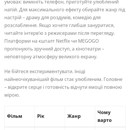
умовах: вимкніть телефон, приготуйте улюблений
напій. Для максимального ефекту обирайте жанр під
настрій – драму для роздумів, комедію для
розслаблення. Якщо хочете глибше зануритися,
читайте інтерв’ю з режисерами після перегляду.
Платформи на кшталт Netflix чи MEGOGO
пропонують зручний доступ, а кінотеатри –
неповторну атмосферу великого екрану.
Не бійтеся експериментувати. Іноді
найнеочікуваніший фільм стає улюбленим. Головне
– відкрите серце і готовність відчути емоції повною
мірою.
Чому
Фільм
Рік
Жанр
варто