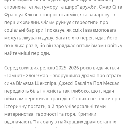
сповнена тепла, гумору та щирої дружби. Омар Сі та
Франсуа Клюзе створюють хімію, яка зачаровує з
перших хвилин. Фільм руйнує стереотипи про
соціальні бар’єри і показує, як сміх і взаємоповага
можуть лікувати душу. Багато хто переглядає його
по кілька разів, бо він заряджає оптимізмом навіть у
найтемніші періоди.
Серед свіжіших релізів 2025–2026 років виділяється
«Гамнет» Хлої Чжао – зворушлива драма про втрату
сина Вільяма Шекспіра. Джессі Баклі та Пол Мескал
передають біль і ніжність так глибоко, що глядач
ніби сам переживає трагедію. Стрічка не тільки про
історичну постать, а й про універсальні теми
материнства, творчості та горя. Критики
відзначають її як одну з найкращих драм останніх