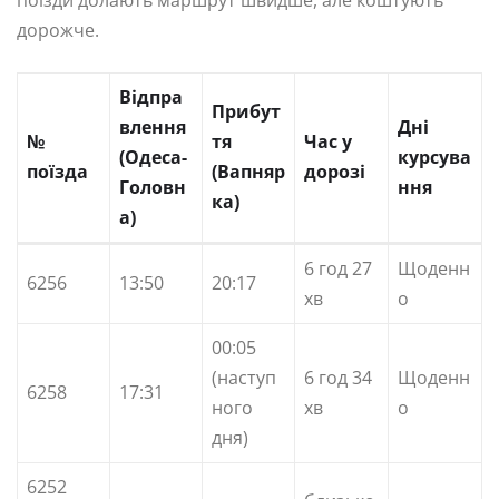
дорожче.
Відпра
Прибут
влення
Дні
№
тя
Час у
(Одеса-
курсува
поїзда
(Вапняр
дорозі
Головн
ння
ка)
а)
6 год 27
Щоденн
6256
13:50
20:17
хв
о
00:05
(наступ
6 год 34
Щоденн
6258
17:31
ного
хв
о
дня)
6252