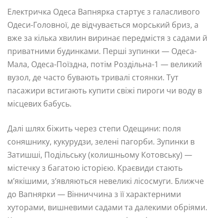
Електричка Одеса Вапнярка стартує з галасливого
Одеси-Головної, де відчувається морський бриз, а
вже за кілька хвилин виринає передмістя з садами й
приватними будинками. Перші зупинки — Одеса-
Мала, Одеса-Поїздна, потім Роздільна-1 — великий
вузол, де часто бувають тривалі стоянки. Тут
пасажири встигають купити свіжі пироги чи воду в
місцевих бабусь.
Далі шлях біжить через степи Одещини: поля
соняшнику, кукурудзи, зелені пагорби. Зупинки в
Затишші, Подільську (колишньому Котовську) —
містечку з багатою історією. Краєвиди стають
м’якішими, з’являються невеликі лісосмуги. Ближче
до Вапнярки — Вінниччина з її характерними
хуторами, вишневими садами та далекими обріями.