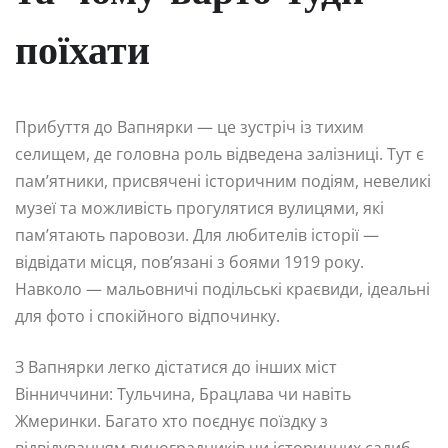
поїхати
Прибуття до Вапнярки — це зустріч із тихим
селищем, де головна роль відведена залізниці. Тут є
пам’ятники, присвячені історичним подіям, невеликі
музеї та можливість прогулятися вулицями, які
пам’ятають паровози. Для любителів історії —
відвідати місця, пов’язані з боями 1919 року.
Навколо — мальовничі подільські краєвиди, ідеальні
для фото і спокійного відпочинку.
З Вапнярки легко дістатися до інших міст
Вінниччини: Тульчина, Брацлава чи навіть
Жмеринки. Багато хто поєднує поїздку з
відвідуванням виноградників чи історичних садиб.