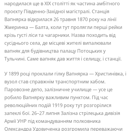
народилася ще в XIX столітті як частина амбітного
проєкту Південно-Західної магістралі. Станція
Вапнярка відкрилася 26 травня 1870 року на лінії
Жмеринка — Балта, коли тут пролягли перші рейки
крізь густі ліси та чагарники. Назва походить від
сусіднього села, де місцеві жителі випалювали
вапняк для будівництва палацу Потоцьких у
Тульчині. Саме вапняк дав життя і селищу, і станції.
У 1899 році проклали гілку Вапнярка — Христинівка, і
вузол став справжнім транспортним хабом.
Паровозне депо, залізничне училище — усе це
робило Вапнярку важливим пунктом. Під час
революційних подій 1919 року тут розгорілися
запеклі бої. 26–27 липня Залізна стрілецька дивізія
Армії УНР під командуванням полковника
Олександра Удовиченка розгромила переважаючи