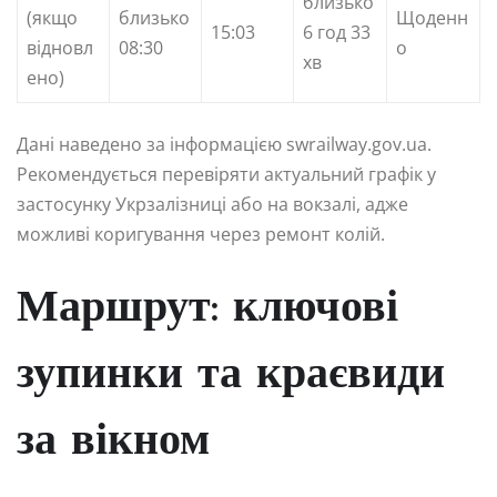
близько
(якщо
близько
Щоденн
15:03
6 год 33
відновл
08:30
о
хв
ено)
Дані наведено за інформацією swrailway.gov.ua.
Рекомендується перевіряти актуальний графік у
застосунку Укрзалізниці або на вокзалі, адже
можливі коригування через ремонт колій.
Маршрут: ключові
зупинки та краєвиди
за вікном