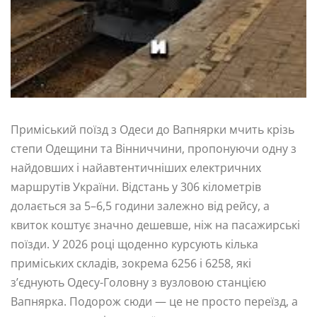
Приміський поїзд з Одеси до Вапнярки мчить крізь
степи Одещини та Вінниччини, пропонуючи одну з
найдовших і найавтентичніших електричних
маршрутів України. Відстань у 306 кілометрів
долається за 5–6,5 години залежно від рейсу, а
квиток коштує значно дешевше, ніж на пасажирські
поїзди. У 2026 році щоденно курсують кілька
приміських складів, зокрема 6256 і 6258, які
з’єднують Одесу-Головну з вузловою станцією
Вапнярка. Подорож сюди — це не просто переїзд, а