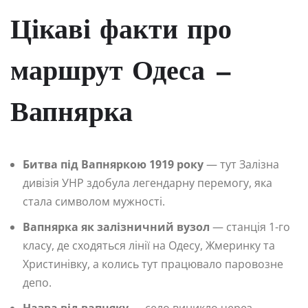
Цікаві факти про
маршрут Одеса —
Вапнярка
Битва під Вапняркою 1919 року
— тут Залізна
дивізія УНР здобула легендарну перемогу, яка
стала символом мужності.
Вапнярка як залізничний вузол
— станція 1-го
класу, де сходяться лінії на Одесу, Жмеринку та
Христинівку, а колись тут працювало паровозне
депо.
Назва від вапняку
— село виникло через