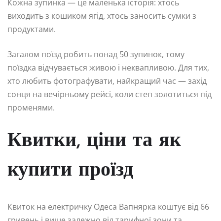
Кожна зупинка — це маленька історія: хтось
виходить з кошиком ягід, хтось заносить сумки з
продуктами.
Загалом поїзд робить понад 50 зупинок, тому
поїздка відчувається живою і неквапливою. Для тих,
хто любить фотографувати, найкращий час — захід
сонця на вечірньому рейсі, коли степ золотиться під
променями.
Квитки, ціни та як
купити проїзд
Квиток на електричку Одеса Вапнярка коштує від 66
гривень і вище залежно від тарифної зони та