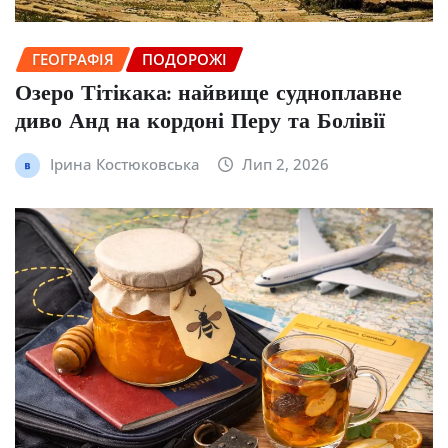
ГЕОГРАФІЯ
ПОДОРОЖІ
Озеро Тітікака: найвище судноплавне
диво Анд на кордоні Перу та Болівії
Ірина Костюковська
Лип 2, 2026