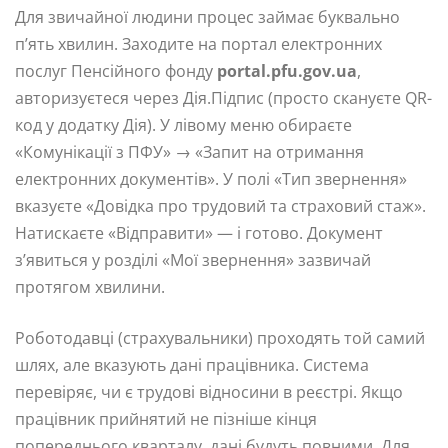
Для звичайної людини процес займає буквально
п’ять хвилин. Заходите на портал електронних
послуг Пенсійного фонду
portal.pfu.gov.ua
,
авторизуєтеся через Дія.Підпис (просто скануєте QR-
код у додатку Дія). У лівому меню обираєте
«Комунікації з ПФУ» → «Запит на отримання
електронних документів». У полі «Тип звернення»
вказуєте «Довідка про трудовий та страховий стаж».
Натискаєте «Відправити» — і готово. Документ
з’явиться у розділі «Мої звернення» зазвичай
протягом хвилини.
Роботодавці (страхувальники) проходять той самий
шлях, але вказують дані працівника. Система
перевіряє, чи є трудові відносини в реєстрі. Якщо
працівник прийнятий не пізніше кінця
попереднього кварталу, дані будуть повними. Для