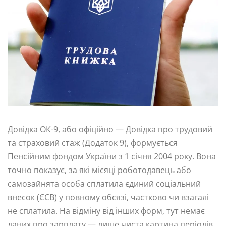
Довідка ОК-9, або офіційно — Довідка про трудовий
та страховий стаж (Додаток 9), формується
Пенсійним фондом України з 1 січня 2004 року. Вона
точно показує, за які місяці роботодавець або
самозайнята особа сплатила єдиний соціальний
внесок (ЄСВ) у повному обсязі, частково чи взагалі
не сплатила. На відміну від інших форм, тут немає
даних про зарплату — лише чиста картина періодів,