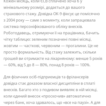
Кожен місяць, коли ЄСВ сплачено хоча б у
мінімальному розмірі, додається до вашого
страхового стажу. Довідка ОК-9 фіксує це помісячно
з 2004 року — саме з моменту, коли запрацювала
система персоніфікованого обліку внесків.
Роботодавець, отримуючи її на працівника, бачить
чітку таблицю: зеленим позначені повні місяці,
жовтим — часткові, червоним — прогалини. Це не
просто формальність. Від стажу залежить, скільки
грошей ви отримаєте на лікарняному: менше 5 років
— 60%, від 5 до 8 — 80%, понад 8 років — 100%.
Для фізичних осіб-підприємців та фрілансерів
довідка стає доказом власної дисципліни в сплаті
внесків. Багато хто з подивом виявляє в ній місяці,
коли єдиний внесок «проскочив» автоматично
через банк, хоча здавалось, що «все на паузі». А для