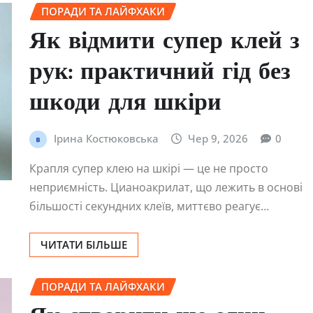
ПОРАДИ ТА ЛАЙФХАКИ
Як відмити супер клей з
рук: практичний гід без
шкоди для шкіри
Ірина Костюковська
Чер 9, 2026
0
Крапля супер клею на шкірі — це не просто
неприємність. Цианоакрилат, що лежить в основі
більшості секундних клеїв, миттєво реагує…
ЧИТАТИ БІЛЬШЕ
ПОРАДИ ТА ЛАЙФХАКИ