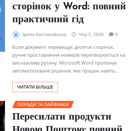
сторінок у Word: повний
практичний гід
Ірина Костюковська
Чер 5, 2026
0
Коли документ перевищує десяток сторінок,
ручне проставляння номерів перетворюється на
виснажливу рутину. Microsoft Word пропонує
автоматизоване рішення, яке працює навіть…
ЧИТАТИ БІЛЬШЕ
ПОРАДИ ТА ЛАЙФХАКИ
Пересилати продукти
Новою Поштою: повний