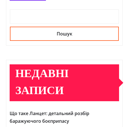
Пошук
НЕДАВНІ
ЗАПИСИ
Що таке Ланцет: детальний розбір
баражуючого боєприпасу