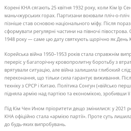
Корені КНА сягають 25 квітня 1932 року, коли Кім Ір 
маньчжурських горах. Партизани воювали пліч-о-пліч
пізніше став основою національного міфу. Після поразк
сформувати регулярні частини на півночі півострова. 
1948 року — саме цю дату святкують щорічно як День 
Корейська війна 1950–1953 років стала справжнім ви
переріс у багаторічну кровопролитну боротьбу з втра
врятували ситуацію, але війна залишила глибокий слід:
переконання, що тільки сила гарантує виживання. Пі
техніку з СРСР і Китаю. Політика Сонгун («військо пер
підняла армію над партією та економікою, зробивши ї
Під Кім Чен Ином пріоритети дещо змінилися: у 2021 р
КНА офіційно стала «армією партії». Проте суть лишил
до будь-яких випробувань.