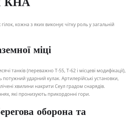
ьк КНА
гілок, кожна з яких виконує чітку роль у загальній
земної міці
чі танків (переважно Т-55, Т-62 і місцеві модифікації),
 потужний ударний кулак. Артилерійські установки,
 лічені хвилини накрити Сеул градом снарядів.
еннях, які пронизують прикордонні гори.
ерегова оборона та