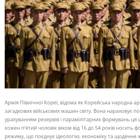
Армія Північної Кореї, відома як Корейська народна а
загадкових військових машин світу. Вона нараховує по
урахуванням резервів і парамілітарних формувань ця ци
кожен п’ятий чоловік віком від 16 до 54 років носить 
режиму, що поєднує ідеологію, економіку та щоденне