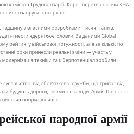
вою комісією Трудової партії Кореї, перетворюючи КНА
остійної напруги на кордоні.
спадщину з власними розробками: тисячі танків,
 здатні нести ядерні боєголовки. За даними Global
ому рейтингу військової потужності, але за кількістю
Останні роки принесли реальні зміни — участь у
 а модернізація техніки та кіберпотенціал зробили
суспільство: від обов’язкової служби, що триває від
дати будують дороги, ферми та заводи. Армія Північної
 вистояв попри ізоляцію.
рейської народної армії