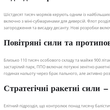
Шістдесят тисяч моряків керують одним із найбільших 
включно з міні-субмаринами для диверсій. Флот розділе
загородження та висадку десанту. Нові розробки вклю
Повітряні сили та протипо
Близько 110 тисяч особового складу та майже 900 літак
застарілий парк, ППО включає потужні зенітно-ракетні
годинах нальоту через брак пального, але активно ро
Стратегічні ракетні сили 
Елітний підрозділ, що контролює понад тисячу балісти