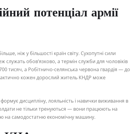
ійний потенціал армії
ільше, ніж у більшості країн світу. Сухопутні сили
ж служать обов’язково, а термін служби для чоловіків
700 тисяч, а Робітничо-селянська червона гвардія — до
у практично кожен дорослий житель КНДР може
 формує дисципліну, лояльність і навички виживання в
 Солдати не тільки тренуються — вони працюють на
ію на самодостатню економічну машину.