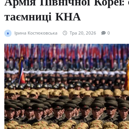
Армія Північної Кореї: 
таємниці КНА
Ірина Костюковська
Тра 20, 2026
0