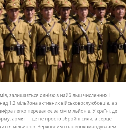
рмія, залишається однією з найбільш численних і
над 1,2 мільйона активних військовослужбовців, а з
фра легко перевалює за сім мільйонів. У країні, де
форму, армія — це не просто збройні сили, а серце
 життя мільйонів. Верховним головнокомандувачем