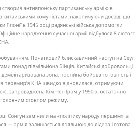
Сен створив антияпонську партизанську армію в
 з китайськими комуністами, накопичуючи досвід, що
и Японії в 1945 році радянські війська допомогли
Офіційне народження сучасної армії відбулося 8 лютого
КНА.
пробуванням. Початковий блискавичний наступ на Сеул
тами понад півмільйона бійців. Китайські добровольці
 демілітаризована зона, постійна бойова готовність і
сля перемир’я КНА швидко відновилася, отримуючи
ше»), запроваджена Кім Чен Іром у 1990-х, остаточно
ї головним стовпом режиму.
оці Сонгун замінили на «політику народу першим», а
ася — армія залишається лояльною до лідера і готова