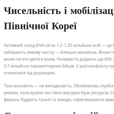
Чисельність і мобілізац
Північної Кореї
Активний склад КНА сягає 1,2–1,32 мільйона осіб — це б
забирають левову частку — близько мільйона. Жінки те
може сягати десяти років. Резервісти додають ще 600–
5,7 мільйона парамілітарних бійців. У разі конфлікт
опинитися під рушницею.
Така масовість — не випадковість. Обов’язкова служба
умовах, коли країна постійно відчуває брак ресурсів.
фермах, будують тунелі та заводи, перетворюючи арм