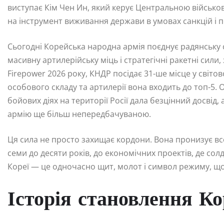
виступає Кім Чен Ин, який керує Центральною військо
на інструмент виживання держави в умовах санкцій і п
Сьогодні Корейська народна армія поєднує радянську 
масивну артилерійську міць і стратегічні ракетні сили,
Firepower 2026 року, КНДР посідає 31-ше місце у світов
особового складу та артилерії вона входить до топ-5. 
бойових діях на території Росії дала безцінний досвід,
армію ще більш непередбачуваною.
Ця сила не просто захищає кордони. Вона пронизує все 
семи до десяти років, до економічних проектів, де сол
Кореї — це одночасно щит, молот і символ режиму, що
Історія становлення Ко