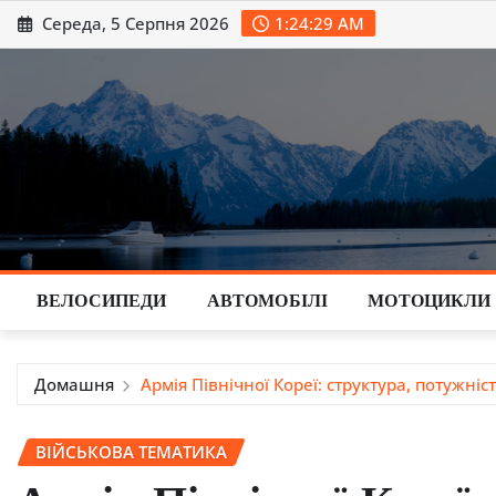
Перейти
Середа, 5 Серпня 2026
1:24:31 AM
до
вмісту
ВЕЛОСИПЕДИ
АВТОМОБІЛІ
МОТОЦИКЛИ
Домашня
Армія Північної Кореї: структура, потужніс
ВІЙСЬКОВА ТЕМАТИКА