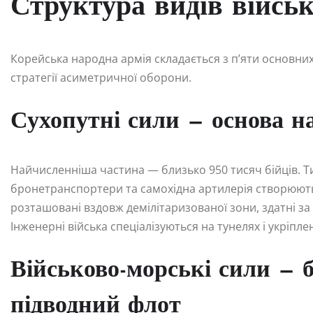
Структура видів війс
Корейська народна армія складається з п’яти основних 
стратегії асиметричної оборони.
Сухопутні сили — основа на
Найчисленніша частина — близько 950 тисяч бійців. Тися
бронетранспортери та самохідна артилерія створюють
розташовані вздовж демілітаризованої зони, здатні за
Інженерні війська спеціалізуються на тунелях і укріпл
Військово-морські сили — б
підводний флот