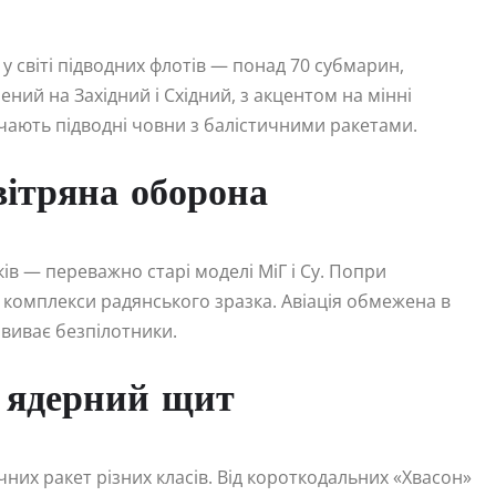
у світі підводних флотів — понад 70 субмарин,
ний на Західний і Східний, з акцентом на мінні
чають підводні човни з балістичними ракетами.
вітряна оборона
ів — переважно старі моделі МіГ і Су. Попри
 комплекси радянського зразка. Авіація обмежена в
звиває безпілотники.
— ядерний щит
чних ракет різних класів. Від короткодальних «Хвасон»